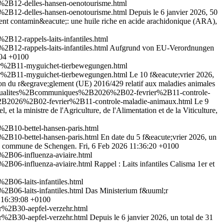
2B12-delles-hansen-oenotourisme.html
2B12-delles-hansen-oenotourisme.html
Depuis le 6 janvier 2026, 50
ient contamin&eacute;: une huile riche en acide arachidonique (ARA),
12-rappels-laits-infantiles.html
12-rappels-laits-infantiles.html
Aufgrund von EU-Verordnungen
:04 +0100
r%2B11-myguichet-tierbewegungen.html
r%2B11-myguichet-tierbewegungen.html
Le 10 f&eacute;vrier 2026,
ion du r&egrave;glement (UE) 2016/429 relatif aux maladies animales
actualites%2Bcommuniques%2B2026%2B02-fevrier%2B11-controle-
%2B2026%2B02-fevrier%2B11-controle-maladie-animaux.html
Le 9
t la ministre de l'Agriculture, de l'Alimentation et de la Viticulture,
2B10-bettel-hansen-paris.html
2B10-bettel-hansen-paris.html
En date du 5 f&eacute;vrier 2026, un
 la commune de Schengen.
Fri, 6 Feb 2026 11:36:20 +0100
2B06-influenza-aviaire.html
2B06-influenza-aviaire.html
Rappel : Laits infantiles Calisma 1er et
06-laits-infantiles.html
06-laits-infantiles.html
Das Ministerium f&uuml;r
6 16:39:08 +0100
%2B30-aepfel-verzehr.html
%2B30-aepfel-verzehr.html
Depuis le 6 janvier 2026, un total de 31