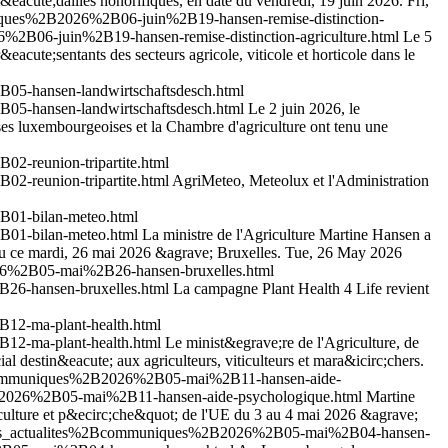
 m&eacute;dailles honorifiques, en date du vendredi, 19 juin 2026.
Fri,
iques%2B2026%2B06-juin%2B19-hansen-remise-distinction-
2B06-juin%2B19-hansen-remise-distinction-agriculture.html
Le 5
eacute;sentants des secteurs agricole, viticole et horticole dans le
05-hansen-landwirtschaftsdesch.html
05-hansen-landwirtschaftsdesch.html
Le 2 juin 2026, le
es luxembourgeoises et la Chambre d'agriculture ont tenu une
-reunion-tripartite.html
-reunion-tripartite.html
AgriMeteo, Meteolux et l'Administration
B01-bilan-meteo.html
B01-bilan-meteo.html
La ministre de l'Agriculture Martine Hansen a
nu ce mardi, 26 mai 2026 &agrave; Bruxelles.
Tue, 26 May 2026
26%2B05-mai%2B26-hansen-bruxelles.html
26-hansen-bruxelles.html
La campagne Plant Health 4 Life revient
12-ma-plant-health.html
12-ma-plant-health.html
Le minist&egrave;re de l'Agriculture, de
 destin&eacute; aux agriculteurs, viticulteurs et mara&icirc;chers.
2Bcommuniques%2B2026%2B05-mai%2B11-hansen-aide-
2B2026%2B05-mai%2B11-hansen-aide-psychologique.html
Martine
riculture et p&ecirc;che&quot; de l'UE du 3 au 4 mai 2026 &agrave;
outes_actualites%2Bcommuniques%2B2026%2B05-mai%2B04-hansen-