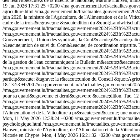
des festivit&eacute;s de la f&ecirc;te nationale, Martine Hansen, minis
19 Jun 2026 17:31:25 +0200
//ma.gouvernement.lu/fr/actualites.
agriculture.html
//ma.gouvernement.lu/fr/actualites.gouvernement
juin 2026, la ministre de l'Agriculture, de l'Alimentation et de la Vit
cadre de la troisi&egrave;me &eacute;dition du &quot;Landwirtscha
//ma.gouvernement.lu/fr/actualites.gouvernement2024%2Bfr%2Bac
//ma.gouvernement.lu/fr/actualites.gouvernement2024%2Bfr%2Bac
Gouvernement, l'Union des syndicats, la Conf&eacute;d&eacute;ration
r&eacute;union de suivi du Comit&eacute; de coordination tripartite.
//ma.gouvernement.lu/fr/actualites.gouvernement2024%2Bfr%2Bact
//ma.gouvernement.lu/fr/actualites.gouvernement2024%2Bfr%2Bact
de la gestion de l'eau communiquent le Bulletin m&eacute;t&eacute;
//ma.gouvernement.lu/fr/actualites.gouvernement2024%2Bfr%2Ba
//ma.gouvernement.lu/fr/actualites.gouvernement2024%2Bfr%2Ba
particip&eacute; &agrave; la r&eacute;union du Conseil &quot;Agricu
18:13:53 +0200
//ma.gouvernement.lu/fr/actualites.gouvernemen
//ma.gouvernement.lu/fr/actualites.gouvernement2024%2Bfr%2Ba
pour sa quatri&egrave;me et derni&egrave;re &eacute;dition.
Tue, 12
//ma.gouvernement.lu/fr/actualites.gouvernement2024%2Bfr%2Ba
//ma.gouvernement.lu/fr/actualites.gouvernement2024%2Bfr%2Ba
l'Alimentation et de la Viticulture a pr&eacute;sent&eacute; une nouv
Mon, 11 May 2026 12:38:24 +0200
//ma.gouvernement.lu/fr/actu
psychologique.html
//ma.gouvernement.lu/fr/actualites.gouverne
Hansen, ministre de l'Agriculture, de l'Alimentation et de la Viticul
Nicosie en Chypre.
Mon, 4 May 2026 16:21:32 +0200
//ma.gouvern