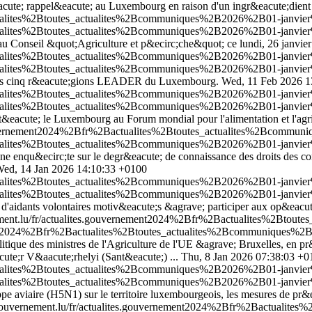
t&eacute; rappel&eacute; au Luxembourg en raison d'un ingr&eacute;die
ualites%2Btoutes_actualites%2Bcommuniques%2B2026%2B01-janvier%2B
ualites%2Btoutes_actualites%2Bcommuniques%2B2026%2B01-janvier%2B
e; au Conseil &quot;Agriculture et p&ecirc;che&quot; ce lundi, 26 janvi
tualites%2Btoutes_actualites%2Bcommuniques%2B2026%2B01-janvier
tualites%2Btoutes_actualites%2Bcommuniques%2B2026%2B01-janvier
 les cinq r&eacute;gions LEADER du Luxembourg.
Wed, 11 Feb 2026 1
tualites%2Btoutes_actualites%2Bcommuniques%2B2026%2B01-janvier%
tualites%2Btoutes_actualites%2Bcommuniques%2B2026%2B01-janvier%
nt&eacute; le Luxembourg au Forum mondial pour l'alimentation et l'agri
gouvernement2024%2Bfr%2Bactualites%2Btoutes_actualites%2Bcommu
tualites%2Btoutes_actualites%2Bcommuniques%2B2026%2B01-janvier
'une enqu&ecirc;te sur le degr&eacute; de connaissance des droits de
ed, 14 Jan 2026 14:10:33 +0100
ctualites%2Btoutes_actualites%2Bcommuniques%2B2026%2B01-janvie
ctualites%2Btoutes_actualites%2Bcommuniques%2B2026%2B01-janvie
 d'aidants volontaires motiv&eacute;s &agrave; participer aux op&eacute
ment.lu/fr/actualites.gouvernement2024%2Bfr%2Bactualites%2Bto
ement2024%2Bfr%2Bactualites%2Btoutes_actualites%2Bcommuniques%
itique des ministres de l'Agriculture de l'UE &agrave; Bruxelles, en 
e;r V&aacute;rhelyi (Sant&eacute;) ...
Thu, 8 Jan 2026 07:38:03 +0
tualites%2Btoutes_actualites%2Bcommuniques%2B2026%2B01-janvier
tualites%2Btoutes_actualites%2Bcommuniques%2B2026%2B01-janvier
rippe aviaire (H5N1) sur le territoire luxembourgeois, les mesures de pr
gouvernement.lu/fr/actualites.gouvernement2024%2Bfr%2Bactualit