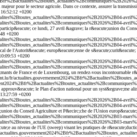
24%2Bfr%2Bactualites%2Btoutes_actualites%2Bcommuniques%2B2026
jeur pour le secteur agricole. Dans ce contexte, assurer la transmission
 16:52:12 +0200
tualites%2Btoutes_actualites%2Bcommuniques%2B2026%2B04-avril%2B
tualites%2Btoutes_actualites%2Bcommuniques%2B2026%2B04-avril%2B
 a particip&eacute; ce lundi, 27 avril &agrave; la r&eacute;union du Co
:48 +0200
tualites%2Btoutes_actualites%2Bcommuniques%2B2026%2B04-avril%2B
tualites%2Btoutes_actualites%2Bcommuniques%2B2026%2B04-avril%2B
ocal de l'Autorit&eacute; europ&eacute;enne de s&eacute;curit&eacute; d
10:09:53 +0200
tualites%2Btoutes_actualites%2Bcommuniques%2B2026%2B04-avril%2
tualites%2Btoutes_actualites%2Bcommuniques%2B2026%2B04-avril%2
mants de France et de Luxembourg, un rendez-vous incontournable r&ea
nt.lu/fr/actualites.gouvernement2024%2Bfr%2Bactualites%2Btoute
nement2024%2Bfr%2Bactualites%2Btoutes_actualites%2Bcommuniques
 approuv&eacute; le Plan d'action national pour un syst&egrave;me ali
 13:27:59 +0200
ctualites%2Btoutes_actualites%2Bcommuniques%2B2026%2B04-avril%
ctualites%2Btoutes_actualites%2Bcommuniques%2B2026%2B04-avril%
e;union du Conseil Agriculture et P&ecirc;che de l'Union europ&eacute
ctualites%2Btoutes_actualites%2Bcommuniques%2B2026%2B03-mars%2
ctualites%2Btoutes_actualites%2Bcommuniques%2B2026%2B03-mars%2
e;e au niveau de l'UE (sweep) visant les pratiques de r&eacute;ducti
fr/actualites.gouvernement2024%2Bfr%2Bactualites%2Btoutes_act