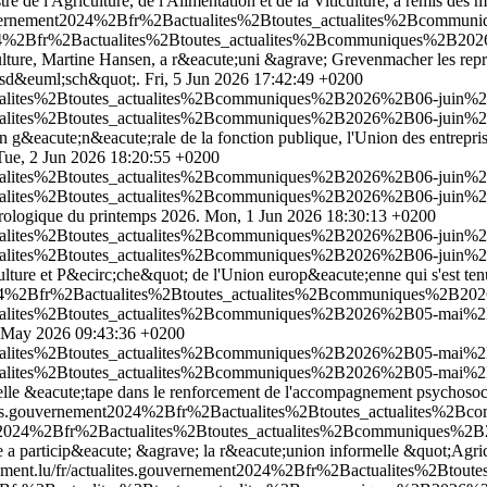
tre de l'Agriculture, de l'Alimentation et de la Viticulture, a remis des
gouvernement2024%2Bfr%2Bactualites%2Btoutes_actualites%2Bcommun
2024%2Bfr%2Bactualites%2Btoutes_actualites%2Bcommuniques%2B2026%
iculture, Martine Hansen, a r&eacute;uni &agrave; Grevenmacher les repr&
ftsd&euml;sch&quot;.
Fri, 5 Jun 2026 17:42:49 +0200
tualites%2Btoutes_actualites%2Bcommuniques%2B2026%2B06-juin%2B
tualites%2Btoutes_actualites%2Bcommuniques%2B2026%2B06-juin%2B
 g&eacute;n&eacute;rale de la fonction publique, l'Union des entrepris
Tue, 2 Jun 2026 18:20:55 +0200
ualites%2Btoutes_actualites%2Bcommuniques%2B2026%2B06-juin%2B02
ualites%2Btoutes_actualites%2Bcommuniques%2B2026%2B06-juin%2B02
orologique du printemps 2026.
Mon, 1 Jun 2026 18:30:13 +0200
ctualites%2Btoutes_actualites%2Bcommuniques%2B2026%2B06-juin%2
ctualites%2Btoutes_actualites%2Bcommuniques%2B2026%2B06-juin%2
lture et P&ecirc;che&quot; de l'Union europ&eacute;enne qui s'est te
t2024%2Bfr%2Bactualites%2Btoutes_actualites%2Bcommuniques%2B20
ctualites%2Btoutes_actualites%2Bcommuniques%2B2026%2B05-mai%2B
 May 2026 09:43:36 +0200
ctualites%2Btoutes_actualites%2Bcommuniques%2B2026%2B05-mai%2B
ctualites%2Btoutes_actualites%2Bcommuniques%2B2026%2B05-mai%2B
elle &eacute;tape dans le renforcement de l'accompagnement psychosocial
alites.gouvernement2024%2Bfr%2Bactualites%2Btoutes_actualites%
ment2024%2Bfr%2Bactualites%2Btoutes_actualites%2Bcommuniques%
ture a particip&eacute; &agrave; la r&eacute;union informelle &quot;Ag
ement.lu/fr/actualites.gouvernement2024%2Bfr%2Bactualites%2Bt