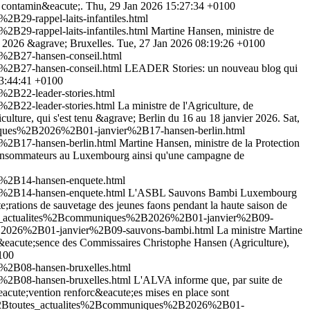
nt contamin&eacute;.
Thu, 29 Jan 2026 15:27:34 +0100
29-rappel-laits-infantiles.html
29-rappel-laits-infantiles.html
Martine Hansen, ministre de
er 2026 &agrave; Bruxelles.
Tue, 27 Jan 2026 08:19:26 +0100
%2B27-hansen-conseil.html
%2B27-hansen-conseil.html
LEADER Stories: un nouveau blog qui
3:44:41 +0100
2B22-leader-stories.html
2B22-leader-stories.html
La ministre de l'Agriculture, de
culture, qui s'est tenu &agrave; Berlin du 16 au 18 janvier 2026.
Sat,
niques%2B2026%2B01-janvier%2B17-hansen-berlin.html
%2B17-hansen-berlin.html
Martine Hansen, ministre de la Protection
s consommateurs au Luxembourg ainsi qu'une campagne de
r%2B14-hansen-enquete.html
r%2B14-hansen-enquete.html
L'ASBL Sauvons Bambi Luxembourg
;rations de sauvetage des jeunes faons pendant la haute saison de
utes_actualites%2Bcommuniques%2B2026%2B01-janvier%2B09-
2B2026%2B01-janvier%2B09-sauvons-bambi.html
La ministre Martine
pr&eacute;sence des Commissaires Christophe Hansen (Agriculture),
100
%2B08-hansen-bruxelles.html
%2B08-hansen-bruxelles.html
L'ALVA informe que, par suite de
&eacute;vention renforc&eacute;es mises en place sont
es%2Btoutes_actualites%2Bcommuniques%2B2026%2B01-