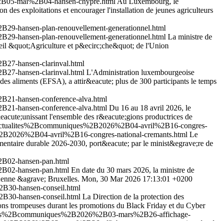
%2B05-mai%2B04-hansen-chypre.html
Au Luxembourg, le
 des exploitations et encourager l'installation de jeunes agriculteurs
29-hansen-plan-renouvellement-generationnel.html
29-hansen-plan-renouvellement-generationnel.html
La ministre de
nseil &quot;Agriculture et p&ecirc;che&quot; de l'Union
27-hansen-clarinval.html
27-hansen-clarinval.html
L'Administration luxembourgeoise
es aliments (EFSA), a attir&eacute; plus de 300 participants le temps
B21-hansen-conference-alva.html
B21-hansen-conference-alva.html
Du 16 au 18 avril 2026, le
cute;unissant l'ensemble des r&eacute;gions productrices de
s_actualites%2Bcommuniques%2B2026%2B04-avril%2B16-congres-
%2B2026%2B04-avril%2B16-congres-national-cremants.html
Le
mentaire durable 2026-2030, port&eacute; par le minist&egrave;re de
2B02-hansen-pan.html
2B02-hansen-pan.html
En date du 30 mars 2026, la ministre de
;enne &agrave; Bruxelles.
Mon, 30 Mar 2026 17:13:01 +0200
B30-hansen-conseil.html
B30-hansen-conseil.html
La Direction de la protection des
ons trompeuses durant les promotions du Black Friday et du Cyber
ualites%2Bcommuniques%2B2026%2B03-mars%2B26-affichage-