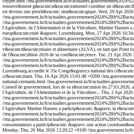
chypre.html
//ma.gouvernement.lu/fr/actualites.gouvernement20
renouvellement g&eacute;n&eacute;rationnel constitue un d&eacute;fi ma
est devenu une priorit&eacute; strat&eacute;gique.
Wed, 29 Apr 2026
//ma.gouvernement.lu/fr/actualites.gouvernement2024%2Bfr%2Bac
//ma.gouvernement.lu/fr/actualites.gouvernement2024%2Bfr%2Bac
l'Agriculture, de l'Alimentation et de la Viticulture, Martine Hansen
europ&eacute;enne &agrave; Luxembourg.
Mon, 27 Apr 2026 16:34
//ma.gouvernement.lu/fr/actualites.gouvernement2024%2Bfr%2Bac
//ma.gouvernement.lu/fr/actualites.gouvernement2024%2Bfr%2Bac
v&eacute;t&eacute;rinaire et alimentaire (ALVA), en tant que Point f
de l'&eacute;dition 2026 de sa conf&eacute;rence.
Tue, 21 Apr 2026 
//ma.gouvernement.lu/fr/actualites.gouvernement2024%2Bfr%2Bac
//ma.gouvernement.lu/fr/actualites.gouvernement2024%2Bfr%2Bac
Luxembourg accueille le 35e Congr&egrave;s national des cr&eacute;
cr&eacute;mant.
Thu, 16 Apr 2026 15:01:48 +0200
//ma.gouverneme
national-cremants.html
//ma.gouvernement.lu/fr/actualites.gouver
Conseil de gouvernement, lors de sa r&eacute;union du 27.03.2026, a
l'Agriculture, de l'Alimentation et de la Viticulture...
Thu, 2 Apr 2026
//ma.gouvernement.lu/fr/actualites.gouvernement2024%2Bfr%2Ba
//ma.gouvernement.lu/fr/actualites.gouvernement2024%2Bfr%2Ba
l'Agriculture Martine Hansen a particip&eacute; &agrave; la r&eacut
//ma.gouvernement.lu/fr/actualites.gouvernement2024%2Bfr%2Ba
//ma.gouvernement.lu/fr/actualites.gouvernement2024%2Bfr%2Ba
consommateurs a particip&eacute; &agrave; une action coordonn&eacut
Monday.
Thu, 26 Mar 2026 13:20:22 +0100
//ma.gouvernement.lu/