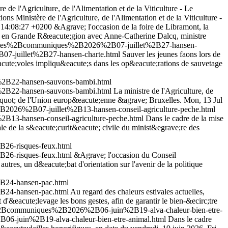
re de l'Agriculture, de l'Alimentation et de la Viticulture - Le
ions Ministère de l'Agriculture, de l'Alimentation et de la Viticulture -
 14:08:27 +0200
&Agrave; l'occasion de la foire de Libramont, la
rales en Grande R&eacute;gion avec Anne-Catherine Dalcq, ministre
ualites%2Bcommuniques%2B2026%2B07-juillet%2B27-hansen-
07-juillet%2B27-hansen-charte.html
Sauver les jeunes faons lors de
acute;voles impliqu&eacute;s dans les op&eacute;rations de sauvetage
%2B22-hansen-sauvons-bambi.html
%2B22-hansen-sauvons-bambi.html
La ministre de l'Agriculture, de
e&quot; de l'Union europ&eacute;enne &agrave; Bruxelles.
Mon, 13 Jul
B2026%2B07-juillet%2B13-hansen-conseil-agriculture-peche.html
B13-hansen-conseil-agriculture-peche.html
Dans le cadre de la mise
ale de la s&eacute;curit&eacute; civile du minist&egrave;re des
26-risques-feux.html
26-risques-feux.html
&Agrave; l'occasion du Conseil
res, un d&eacute;bat d'orientation sur l'avenir de la politique
B24-hansen-pac.html
B24-hansen-pac.html
Au regard des chaleurs estivales actuelles,
&eacute;levage les bons gestes, afin de garantir le bien-&ecirc;tre
es%2Bcommuniques%2B2026%2B06-juin%2B19-alva-chaleur-bien-etre-
6-juin%2B19-alva-chaleur-bien-etre-animal.html
Dans le cadre