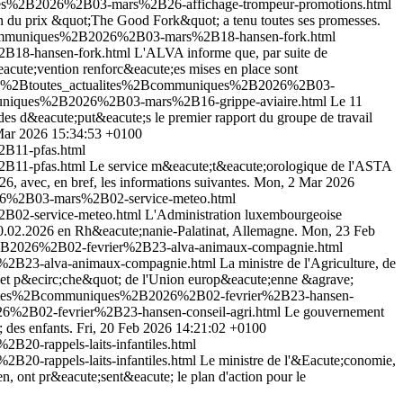
ques%2B2026%2B03-mars%2B26-affichage-trompeur-promotions.html
tion du prix &quot;The Good Fork&quot; a tenu toutes ses promesses.
2Bcommuniques%2B2026%2B03-mars%2B18-hansen-fork.html
B18-hansen-fork.html
L'ALVA informe que, par suite de
&eacute;vention renforc&eacute;es mises en place sont
lites%2Btoutes_actualites%2Bcommuniques%2B2026%2B03-
mmuniques%2B2026%2B03-mars%2B16-grippe-aviaire.html
Le 11
des d&eacute;put&eacute;s le premier rapport du groupe de travail
ar 2026 15:34:53 +0100
2B11-pfas.html
2B11-pfas.html
Le service m&eacute;t&eacute;orologique de l'ASTA
, avec, en bref, les informations suivantes.
Mon, 2 Mar 2026
026%2B03-mars%2B02-service-meteo.html
B02-service-meteo.html
L'Administration luxembourgeoise
10.02.2026 en Rh&eacute;nanie-Palatinat, Allemagne.
Mon, 23 Feb
%2B2026%2B02-fevrier%2B23-alva-animaux-compagnie.html
r%2B23-alva-animaux-compagnie.html
La ministre de l'Agriculture, de
re et p&ecirc;che&quot; de l'Union europ&eacute;enne &agrave;
tualites%2Bcommuniques%2B2026%2B02-fevrier%2B23-hansen-
6%2B02-fevrier%2B23-hansen-conseil-agri.html
Le gouvernement
 des enfants.
Fri, 20 Feb 2026 14:21:02 +0100
20-rappels-laits-infantiles.html
20-rappels-laits-infantiles.html
Le ministre de l'&Eacute;conomie,
en, ont pr&eacute;sent&eacute; le plan d'action pour le