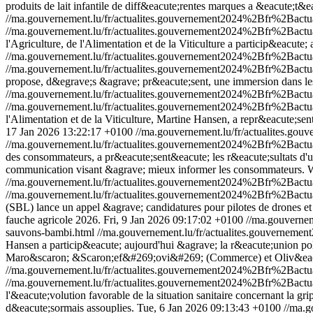
produits de lait infantile de diff&eacute;rentes marques a &eacute;
//ma.gouvernement.lu/fr/actualites.gouvernement2024%2Bfr%2Bact
//ma.gouvernement.lu/fr/actualites.gouvernement2024%2Bfr%2Bact
l'Agriculture, de l'Alimentation et de la Viticulture a particip&eacut
//ma.gouvernement.lu/fr/actualites.gouvernement2024%2Bfr%2Bac
//ma.gouvernement.lu/fr/actualites.gouvernement2024%2Bfr%2Bac
propose, d&egrave;s &agrave; pr&eacute;sent, une immersion dans
//ma.gouvernement.lu/fr/actualites.gouvernement2024%2Bfr%2Bac
//ma.gouvernement.lu/fr/actualites.gouvernement2024%2Bfr%2Bac
l'Alimentation et de la Viticulture, Martine Hansen, a repr&eacute;se
17 Jan 2026 13:22:17 +0100
//ma.gouvernement.lu/fr/actualites.
//ma.gouvernement.lu/fr/actualites.gouvernement2024%2Bfr%2Bac
des consommateurs, a pr&eacute;sent&eacute; les r&eacute;sultats d
communication visant &agrave; mieux informer les consommateurs.
W
//ma.gouvernement.lu/fr/actualites.gouvernement2024%2Bfr%2Ba
//ma.gouvernement.lu/fr/actualites.gouvernement2024%2Bfr%2Ba
(SBL) lance un appel &agrave; candidatures pour pilotes de drones et
fauche agricole 2026.
Fri, 9 Jan 2026 09:17:02 +0100
//ma.gouverne
sauvons-bambi.html
//ma.gouvernement.lu/fr/actualites.gouvern
Hansen a particip&eacute; aujourd'hui &agrave; la r&eacute;union pol
Maro&scaron; &Scaron;ef&#269;ovi&#269; (Commerce) et Oliv&eacut
//ma.gouvernement.lu/fr/actualites.gouvernement2024%2Bfr%2Bac
//ma.gouvernement.lu/fr/actualites.gouvernement2024%2Bfr%2Bac
l'&eacute;volution favorable de la situation sanitaire concernant la g
d&eacute;sormais assouplies.
Tue, 6 Jan 2026 09:13:43 +0100
//ma.