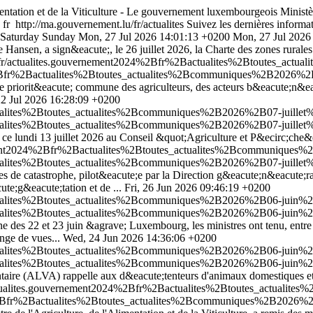
imentation et de la Viticulture - Le gouvernement luxembourgeois
Ministè
s
fr
http://ma.gouvernement.lu/fr/actualites
Suivez les dernières informat
Saturday
Sunday
Mon, 27 Jul 2026 14:01:13 +0200
Mon, 27 Jul 2026
tine Hansen, a sign&eacute;, le 26 juillet 2026, la Charte des zones ru
/fr/actualites.gouvernement2024%2Bfr%2Bactualites%2Btoutes_act
%2Bfr%2Bactualites%2Btoutes_actualites%2Bcommuniques%2B2026%2B
ne priorit&eacute; commune des agriculteurs, des acteurs b&eacute;n&e
2 Jul 2026 16:28:09 +0200
tualites%2Btoutes_actualites%2Bcommuniques%2B2026%2B07-juillet
tualites%2Btoutes_actualites%2Bcommuniques%2B2026%2B07-juillet
te; ce lundi 13 juillet 2026 au Conseil &quot;Agriculture et P&ecirc;ch
ement2024%2Bfr%2Bactualites%2Btoutes_actualites%2Bcommuniques%2
ualites%2Btoutes_actualites%2Bcommuniques%2B2026%2B07-juillet%2
ues de catastrophe, pilot&eacute;e par la Direction g&eacute;n&eacute;r
te;g&eacute;tation et de ...
Fri, 26 Jun 2026 09:46:19 +0200
tualites%2Btoutes_actualites%2Bcommuniques%2B2026%2B06-juin%2B
tualites%2Btoutes_actualites%2Bcommuniques%2B2026%2B06-juin%2B
es 22 et 23 juin &agrave; Luxembourg, les ministres ont tenu, entre aut
ge de vues...
Wed, 24 Jun 2026 14:36:06 +0200
ctualites%2Btoutes_actualites%2Bcommuniques%2B2026%2B06-juin%2
ctualites%2Btoutes_actualites%2Bcommuniques%2B2026%2B06-juin%2
taire (ALVA) rappelle aux d&eacute;tenteurs d'animaux domestiques et d'
actualites.gouvernement2024%2Bfr%2Bactualites%2Btoutes_actualit
4%2Bfr%2Bactualites%2Btoutes_actualites%2Bcommuniques%2B2026%2B0