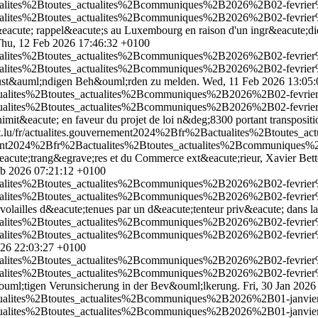
tualites%2Btoutes_actualites%2Bcommuniques%2B2026%2B02-fevrier%
tualites%2Btoutes_actualites%2Bcommuniques%2B2026%2B02-fevrier%
;t&eacute; rappel&eacute;s au Luxembourg en raison d'un ingr&eacute;d
hu, 12 Feb 2026 17:46:32 +0100
ualites%2Btoutes_actualites%2Bcommuniques%2B2026%2B02-fevrier%2B
ualites%2Btoutes_actualites%2Bcommuniques%2B2026%2B02-fevrier%2B
ie zust&auml;ndigen Beh&ouml;rden zu melden.
Wed, 11 Feb 2026 13:05
ctualites%2Btoutes_actualites%2Bcommuniques%2B2026%2B02-fevrie
ctualites%2Btoutes_actualites%2Bcommuniques%2B2026%2B02-fevrie
mit&eacute; en faveur du projet de loi n&deg;8300 portant transposit
t.lu/fr/actualites.gouvernement2024%2Bfr%2Bactualites%2Btoutes_
nement2024%2Bfr%2Bactualites%2Btoutes_actualites%2Bcommuniques
eacute;trang&egrave;res et du Commerce ext&eacute;rieur, Xavier Bettel, e
eb 2026 07:21:12 +0100
tualites%2Btoutes_actualites%2Bcommuniques%2B2026%2B02-fevrier%
tualites%2Btoutes_actualites%2Bcommuniques%2B2026%2B02-fevrier%
s volailles d&eacute;tenues par un d&eacute;tenteur priv&eacute; dans
tualites%2Btoutes_actualites%2Bcommuniques%2B2026%2B02-fevrier%
tualites%2Btoutes_actualites%2Bcommuniques%2B2026%2B02-fevrier%
026 22:03:27 +0100
ualites%2Btoutes_actualites%2Bcommuniques%2B2026%2B02-fevrier%2B
ualites%2Btoutes_actualites%2Bcommuniques%2B2026%2B02-fevrier%2B
ouml;tigen Verunsicherung in der Bev&ouml;lkerung.
Fri, 30 Jan 202
tualites%2Btoutes_actualites%2Bcommuniques%2B2026%2B01-janvier
tualites%2Btoutes_actualites%2Bcommuniques%2B2026%2B01-janvier