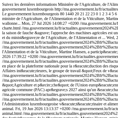
Suivez les dernières informations Ministère de l'Agriculture, de l'Al
gouvernement luxembourgeois
http://ma.gouvernement.lu/fr/actualite
Le gouvernement luxembourgeois
80
1440
20
21
22
23
0
1
2
3
4
5
6
ministre de l'Agriculture, de l'Alimentation et de la Viticulture, Mar
wallonne...
Mon, 27 Jul 2026 14:08:27 +0200
//ma.gouvernement.lu
charte.html
//ma.gouvernement.lu/fr/actualites.gouvernement2024
la saison de fauche &agrave; l'approche des machines agricoles est u
et du minist&egrave;re de l'Agriculture, de l'Alimentation et ...
Wed, 2
//ma.gouvernement.lu/fr/actualites.gouvernement2024%2Bfr%2Bac
//ma.gouvernement.lu/fr/actualites.gouvernement2024%2Bfr%2Bac
l'Alimentation et de la Viticulture, Martine Hansen, a particip&eacu
2026 17:39:22 +0200
//ma.gouvernement.lu/fr/actualites.gouvern
//ma.gouvernement.lu/fr/actualites.gouvernement2024%2Bfr%2Bact
en place de la plateforme nationale pour la r&eacute;duction des risq
Affaires int&eacute;rieures, le groupe de travail &quot;Feux de v&eacu
//ma.gouvernement.lu/fr/actualites.gouvernement2024%2Bfr%2Bac
//ma.gouvernement.lu/fr/actualites.gouvernement2024%2Bfr%2Bac
&quot;Agriculture et p&ecirc;che&quot; de l'Union europ&eacute;enne d
agricole commune (PAC) apr&egrave;s 2027 ainsi qu'un &eacute;chan
//ma.gouvernement.lu/fr/actualites.gouvernement2024%2Bfr%2Ba
//ma.gouvernement.lu/fr/actualites.gouvernement2024%2Bfr%2Ba
l'Administration luxembourgeoise v&eacute;t&eacute;rinaire et alimen
animal.
Fri, 19 Jun 2026 13:13:37 +0200
//ma.gouvernement.lu/fr/
animal.html
//ma.gouvernement.lu/fr/actualites.gouvernement202