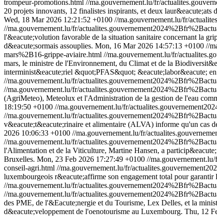
trompeur-promotions.html
//ma.gouvernement.lu/fr/actualites.go
20 projets innovants, 12 finalistes inspirants, et deux laur&eacute;a
Wed, 18 Mar 2026 12:21:52 +0100
//ma.gouvernement.lu/fr/actua
//ma.gouvernement.lu/fr/actualites.gouvernement2024%2Bfr%2Ba
l'&eacute;volution favorable de la situation sanitaire concernant la g
d&eacute;sormais assouplies.
Mon, 16 Mar 2026 14:57:13 +0100
//m
mars%2B16-grippe-aviaire.html
//ma.gouvernement.lu/fr/actualit
mars, le ministre de l'Environnement, du Climat et de la Biodiversit
interminist&eacute;riel &quot;PFAS&quot; &eacute;labor&eacute; en c
//ma.gouvernement.lu/fr/actualites.gouvernement2024%2Bfr%2Ba
//ma.gouvernement.lu/fr/actualites.gouvernement2024%2Bfr%2Ba
(AgriMeteo), Meteolux et l'Administration de la gestion de l'eau comm
18:19:50 +0100
//ma.gouvernement.lu/fr/actualites.gouvernemen
//ma.gouvernement.lu/fr/actualites.gouvernement2024%2Bfr%2Ba
v&eacute;t&eacute;rinaire et alimentaire (ALVA) informe qu'un cas 
2026 10:06:33 +0100
//ma.gouvernement.lu/fr/actualites.gouver
//ma.gouvernement.lu/fr/actualites.gouvernement2024%2Bfr%2Ba
l'Alimentation et de la Viticulture, Martine Hansen, a particip&eacu
Bruxelles.
Mon, 23 Feb 2026 17:27:49 +0100
//ma.gouvernement.lu
conseil-agri.html
//ma.gouvernement.lu/fr/actualites.gouvernemen
luxembourgeois r&eacute;affirme son engagement total pour garantir la
//ma.gouvernement.lu/fr/actualites.gouvernement2024%2Bfr%2Bact
//ma.gouvernement.lu/fr/actualites.gouvernement2024%2Bfr%2Bact
des PME, de l'&Eacute;nergie et du Tourisme, Lex Delles, et la ministr
d&eacute;veloppement de l'oenotourisme au Luxembourg.
Thu, 12 F