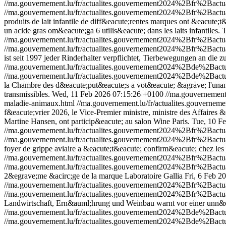
//ma.gouvernement.lu/fr/actualites.gouvernement2024%2Bfr%2Bac
//ma.gouvernement.lu/fr/actualites.gouvernement2024%2Bfr%2Bac
produits de lait infantile de diff&eacute;rentes marques ont &eacute
un acide gras om&eacute;ga 6 utilis&eacute; dans les laits infantiles.
T
//ma.gouvernement.lu/fr/actualites.gouvernement2024%2Bfr%2Bact
//ma.gouvernement.lu/fr/actualites.gouvernement2024%2Bfr%2Bact
ist seit 1997 jeder Rinderhalter verpflichtet, Tierbewegungen an d
//ma.gouvernement.lu/fr/actualites.gouvernement2024%2Bde%2Ba
//ma.gouvernement.lu/fr/actualites.gouvernement2024%2Bde%2Ba
la Chambre des d&eacute;put&eacute;s a vot&eacute; &agrave; l'unani
transmissibles.
Wed, 11 Feb 2026 07:15:26 +0100
//ma.gouvernemen
maladie-animaux.html
//ma.gouvernement.lu/fr/actualites.gouver
f&eacute;vrier 2026, le Vice-Premier ministre, ministre des Affaires &
Martine Hansen, ont particip&eacute; au salon Wine Paris.
Tue, 10 F
//ma.gouvernement.lu/fr/actualites.gouvernement2024%2Bfr%2Bac
//ma.gouvernement.lu/fr/actualites.gouvernement2024%2Bfr%2Bac
foyer de grippe aviaire a &eacute;t&eacute; confirm&eacute; chez le
//ma.gouvernement.lu/fr/actualites.gouvernement2024%2Bfr%2Bac
//ma.gouvernement.lu/fr/actualites.gouvernement2024%2Bfr%2Bac
2&egrave;me &acirc;ge de la marque Laboratoire Gallia
Fri, 6 Feb 2
//ma.gouvernement.lu/fr/actualites.gouvernement2024%2Bfr%2Bact
//ma.gouvernement.lu/fr/actualites.gouvernement2024%2Bfr%2Bact
Landwirtschaft, Ern&auml;hrung und Weinbau warnt vor einer unn&
//ma.gouvernement.lu/fr/actualites.gouvernement2024%2Bde%2Bac
//ma.gouvernement.lu/fr/actualites.gouvernement2024%2Bde%2Bac