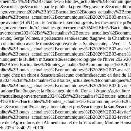
uvernement2024%2Bfr%2Bactualites%2Btoutes_actualites%2Bcommuni
ts d&eacute;sign&eacute;s par le public: la premi&egrave;re &eacute;di
lites.gouvernement2024%2Bfr%2Bactualites%2Btoutes_actualites%
ctualites%2Btoutes_actualites%2Bcommuniques%2B2026%2B03-mars%2
rippe aviaire (H5N1) sur le territoire luxembourgeois, les mesures de pr
a.gouvernement.lu/fr/actualites.gouvernement2024%2Bfr%2Bactua
es.gouvernement2024%2Bfr%2Bactualites%2Btoutes_actualites%2Bco
&eacute;, Serge Wilmes, a pr&eacute;sent&eacute; &agrave; la Chambre 
ollaboration avec le minist&egrave;re de la Sant&eacute;...
Wed, 11 M
ctualites%2Btoutes_actualites%2Bcommuniques%2B2026%2B03-mars%
ctualites%2Btoutes_actualites%2Bcommuniques%2B2026%2B03-mars%
uniquent le Bulletin m&eacute;t&eacute;orologique de l'hiver 2025/2026
t2024%2Bfr%2Bactualites%2Btoutes_actualites%2Bcommuniques%2B2
ctualites%2Btoutes_actualites%2Bcommuniques%2B2026%2B03-mars%2
de rage chez un chiot a &eacute;t&eacute; confirm&eacute; en date du 
nement2024%2Bfr%2Bactualites%2Btoutes_actualites%2Bcommuniques
ctualites%2Btoutes_actualites%2Bcommuniques%2B2026%2B02-fevrie
te; aujourd'hui &agrave; la r&eacute;union du Conseil &quot;Agricultu
/fr/actualites.gouvernement2024%2Bfr%2Bactualites%2Btoutes_ac
t2024%2Bfr%2Bactualites%2Btoutes_actualites%2Bcommuniques%2B202
 s&eacute;curit&eacute; alimentaire et prot&eacute;ger la sant&eacute;
ualites%2Btoutes_actualites%2Bcommuniques%2B2026%2B02-fevrier%2B
ualites%2Btoutes_actualites%2Bcommuniques%2B2026%2B02-fevrier%2B
e de l'Agriculture, de l'Alimentation et de la Viticulture, Martine Hans
eb 2026 18:40:21 +0100