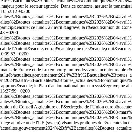
24%2Bfr%2Bactualites%2Btoutes_actualites%2Bcommuniques%2B2026
jeur pour le secteur agricole. Dans ce contexte, assurer la transmission
 16:52:12 +0200
tualites%2Btoutes_actualites%2Bcommuniques%2B2026%2B04-avril%2B
tualites%2Btoutes_actualites%2Bcommuniques%2B2026%2B04-avril%2B
 a particip&eacute; ce lundi, 27 avril &agrave; la r&eacute;union du Co
:48 +0200
tualites%2Btoutes_actualites%2Bcommuniques%2B2026%2B04-avril%2
tualites%2Btoutes_actualites%2Bcommuniques%2B2026%2B04-avril%2
ocal de l'Autorit&eacute; europ&eacute;enne de s&eacute;curit&eacute; d
10:09:53 +0200
tualites%2Btoutes_actualites%2Bcommuniques%2B2026%2B04-avril%2
tualites%2Btoutes_actualites%2Bcommuniques%2B2026%2B04-avril%2
mants de France et de Luxembourg, un rendez-vous incontournable r&ea
nt.lu/lb/actualites.gouvernement2024%2Bfr%2Bactualites%2Btout
rnement2024%2Bfr%2Bactualites%2Btoutes_actualites%2Bcommuniques
 approuv&eacute; le Plan d'action national pour un syst&egrave;me ali
 13:27:59 +0200
ctualites%2Btoutes_actualites%2Bcommuniques%2B2026%2B04-avril%
ctualites%2Btoutes_actualites%2Bcommuniques%2B2026%2B04-avril%
e;union du Conseil Agriculture et P&ecirc;che de l'Union europ&eacute
ctualites%2Btoutes_actualites%2Bcommuniques%2B2026%2B03-mars%2
ctualites%2Btoutes_actualites%2Bcommuniques%2B2026%2B03-mars%2
e;e au niveau de l'UE (sweep) visant les pratiques de r&eacute;ducti
lb/actualites.gouvernement2024%2Bfr%2Bactualites%2Btoutes_act