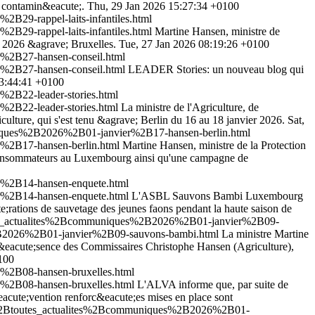
nt contamin&eacute;.
Thu, 29 Jan 2026 15:27:34 +0100
29-rappel-laits-infantiles.html
29-rappel-laits-infantiles.html
Martine Hansen, ministre de
er 2026 &agrave; Bruxelles.
Tue, 27 Jan 2026 08:19:26 +0100
%2B27-hansen-conseil.html
%2B27-hansen-conseil.html
LEADER Stories: un nouveau blog qui
3:44:41 +0100
2B22-leader-stories.html
2B22-leader-stories.html
La ministre de l'Agriculture, de
culture, qui s'est tenu &agrave; Berlin du 16 au 18 janvier 2026.
Sat,
niques%2B2026%2B01-janvier%2B17-hansen-berlin.html
%2B17-hansen-berlin.html
Martine Hansen, ministre de la Protection
s consommateurs au Luxembourg ainsi qu'une campagne de
r%2B14-hansen-enquete.html
r%2B14-hansen-enquete.html
L'ASBL Sauvons Bambi Luxembourg
;rations de sauvetage des jeunes faons pendant la haute saison de
utes_actualites%2Bcommuniques%2B2026%2B01-janvier%2B09-
2B2026%2B01-janvier%2B09-sauvons-bambi.html
La ministre Martine
pr&eacute;sence des Commissaires Christophe Hansen (Agriculture),
100
%2B08-hansen-bruxelles.html
%2B08-hansen-bruxelles.html
L'ALVA informe que, par suite de
&eacute;vention renforc&eacute;es mises en place sont
es%2Btoutes_actualites%2Bcommuniques%2B2026%2B01-