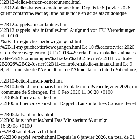
%2B12-delles-hansen-oenotourisme.html
%2B12-delles-hansen-oenotourisme.html
Depuis le 6 janvier 2026,
;dient contamin&eacute;: une huile riche en acide arachidonique
12-rappels-laits-infantiles.html
12-rappels-laits-infantiles.html
Aufgrund von EU-Verordnungen
:04 +0100
r%2B11-myguichet-tierbewegungen.html
r%2B11-myguichet-tierbewegungen.html
Le 10 f&eacute;vrier 2026,
ion du r&egrave;glement (UE) 2016/429 relatif aux maladies animales
_actualites%2Bcommuniques%2B2026%2B02-fevrier%2B11-controle-
%2B2026%2B02-fevrier%2B11-controle-maladie-animaux.html
Le 9
t la ministre de l'Agriculture, de l'Alimentation et de la Viticulture,
2B10-bettel-hansen-paris.html
2B10-bettel-hansen-paris.html
En date du 5 f&eacute;vrier 2026, un
 la commune de Schengen.
Fri, 6 Feb 2026 11:36:20 +0100
2B06-influenza-aviaire.html
2B06-influenza-aviaire.html
Rappel : Laits infantiles Calisma 1er et
B06-laits-infantiles.html
B06-laits-infantiles.html
Das Ministerium f&uuml;r
6 16:39:08 +0100
%2B30-aepfel-verzehr.html
%2B30-aepfel-verzehr.html
Depuis le 6 janvier 2026, un total de 31