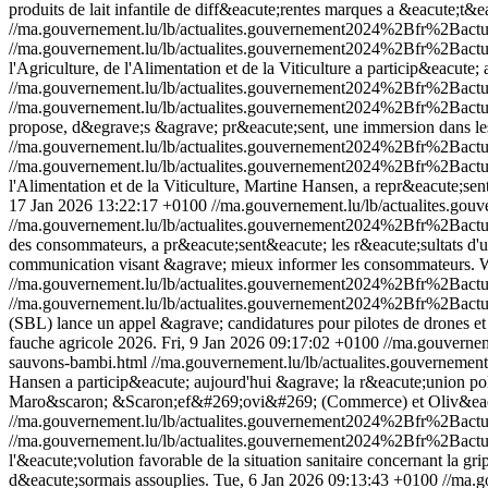
produits de lait infantile de diff&eacute;rentes marques a &eacute;
//ma.gouvernement.lu/lb/actualites.gouvernement2024%2Bfr%2Bact
//ma.gouvernement.lu/lb/actualites.gouvernement2024%2Bfr%2Bact
l'Agriculture, de l'Alimentation et de la Viticulture a particip&eacut
//ma.gouvernement.lu/lb/actualites.gouvernement2024%2Bfr%2Bac
//ma.gouvernement.lu/lb/actualites.gouvernement2024%2Bfr%2Bac
propose, d&egrave;s &agrave; pr&eacute;sent, une immersion dans
//ma.gouvernement.lu/lb/actualites.gouvernement2024%2Bfr%2Bac
//ma.gouvernement.lu/lb/actualites.gouvernement2024%2Bfr%2Bac
l'Alimentation et de la Viticulture, Martine Hansen, a repr&eacute;se
17 Jan 2026 13:22:17 +0100
//ma.gouvernement.lu/lb/actualites.
//ma.gouvernement.lu/lb/actualites.gouvernement2024%2Bfr%2Bac
des consommateurs, a pr&eacute;sent&eacute; les r&eacute;sultats d
communication visant &agrave; mieux informer les consommateurs.
W
//ma.gouvernement.lu/lb/actualites.gouvernement2024%2Bfr%2Ba
//ma.gouvernement.lu/lb/actualites.gouvernement2024%2Bfr%2Ba
(SBL) lance un appel &agrave; candidatures pour pilotes de drones et
fauche agricole 2026.
Fri, 9 Jan 2026 09:17:02 +0100
//ma.gouverne
sauvons-bambi.html
//ma.gouvernement.lu/lb/actualites.gouvern
Hansen a particip&eacute; aujourd'hui &agrave; la r&eacute;union pol
Maro&scaron; &Scaron;ef&#269;ovi&#269; (Commerce) et Oliv&eacut
//ma.gouvernement.lu/lb/actualites.gouvernement2024%2Bfr%2Bac
//ma.gouvernement.lu/lb/actualites.gouvernement2024%2Bfr%2Bac
l'&eacute;volution favorable de la situation sanitaire concernant la g
d&eacute;sormais assouplies.
Tue, 6 Jan 2026 09:13:43 +0100
//ma.