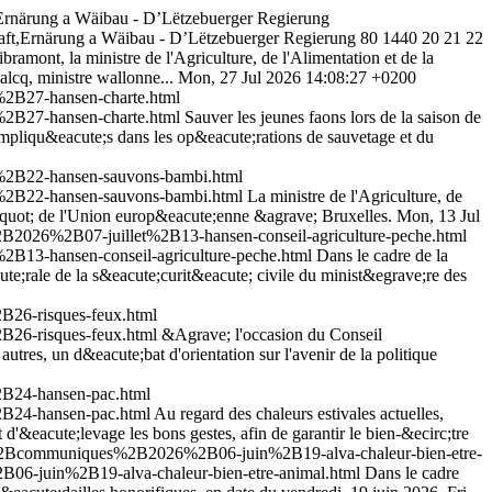
t,Ernärung a Wäibau - D’Lëtzebuerger Regierung
chaft,Ernärung a Wäibau - D’Lëtzebuerger Regierung
80
1440
20
21
22
bramont, la ministre de l'Agriculture, de l'Alimentation et de la
lcq, ministre wallonne...
Mon, 27 Jul 2026 14:08:27 +0200
2B27-hansen-charte.html
2B27-hansen-charte.html
Sauver les jeunes faons lors de la saison de
mpliqu&eacute;s dans les op&eacute;rations de sauvetage et du
%2B22-hansen-sauvons-bambi.html
%2B22-hansen-sauvons-bambi.html
La ministre de l'Agriculture, de
e&quot; de l'Union europ&eacute;enne &agrave; Bruxelles.
Mon, 13 Jul
B2026%2B07-juillet%2B13-hansen-conseil-agriculture-peche.html
B13-hansen-conseil-agriculture-peche.html
Dans le cadre de la
ute;rale de la s&eacute;curit&eacute; civile du minist&egrave;re des
26-risques-feux.html
26-risques-feux.html
&Agrave; l'occasion du Conseil
res, un d&eacute;bat d'orientation sur l'avenir de la politique
B24-hansen-pac.html
B24-hansen-pac.html
Au regard des chaleurs estivales actuelles,
&eacute;levage les bons gestes, afin de garantir le bien-&ecirc;tre
es%2Bcommuniques%2B2026%2B06-juin%2B19-alva-chaleur-bien-etre-
06-juin%2B19-alva-chaleur-bien-etre-animal.html
Dans le cadre