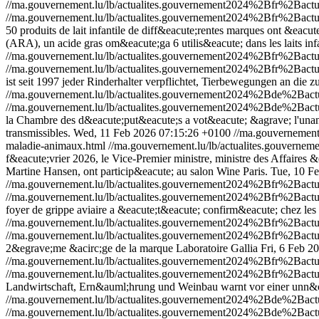
//ma.gouvernement.lu/lb/actualites.gouvernement2024%2Bfr%2Bac
//ma.gouvernement.lu/lb/actualites.gouvernement2024%2Bfr%2Bac
50 produits de lait infantile de diff&eacute;rentes marques ont &eac
(ARA), un acide gras om&eacute;ga 6 utilis&eacute; dans les laits infa
//ma.gouvernement.lu/lb/actualites.gouvernement2024%2Bfr%2Bact
//ma.gouvernement.lu/lb/actualites.gouvernement2024%2Bfr%2Bact
ist seit 1997 jeder Rinderhalter verpflichtet, Tierbewegungen an d
//ma.gouvernement.lu/lb/actualites.gouvernement2024%2Bde%2Ba
//ma.gouvernement.lu/lb/actualites.gouvernement2024%2Bde%2Ba
la Chambre des d&eacute;put&eacute;s a vot&eacute; &agrave; l'unani
transmissibles.
Wed, 11 Feb 2026 07:15:26 +0100
//ma.gouvernemen
maladie-animaux.html
//ma.gouvernement.lu/lb/actualites.gouver
f&eacute;vrier 2026, le Vice-Premier ministre, ministre des Affaires &
Martine Hansen, ont particip&eacute; au salon Wine Paris.
Tue, 10 F
//ma.gouvernement.lu/lb/actualites.gouvernement2024%2Bfr%2Bac
//ma.gouvernement.lu/lb/actualites.gouvernement2024%2Bfr%2Bac
foyer de grippe aviaire a &eacute;t&eacute; confirm&eacute; chez le
//ma.gouvernement.lu/lb/actualites.gouvernement2024%2Bfr%2Bac
//ma.gouvernement.lu/lb/actualites.gouvernement2024%2Bfr%2Bac
2&egrave;me &acirc;ge de la marque Laboratoire Gallia
Fri, 6 Feb 2
//ma.gouvernement.lu/lb/actualites.gouvernement2024%2Bfr%2Bact
//ma.gouvernement.lu/lb/actualites.gouvernement2024%2Bfr%2Bact
Landwirtschaft, Ern&auml;hrung und Weinbau warnt vor einer unn&
//ma.gouvernement.lu/lb/actualites.gouvernement2024%2Bde%2Bac
//ma.gouvernement.lu/lb/actualites.gouvernement2024%2Bde%2Bac