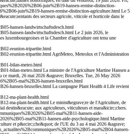
 m&eacute;dailles honorifiques, en date du vendredi, 19 juin 2026.
Fri,
iques%2B2026%2B06-juin%2B19-hansen-remise-distinction-
2B06-juin%2B19-hansen-remise-distinction-agriculture.html
Le 5
eacute;sentants des secteurs agricole, viticole et horticole dans le
05-hansen-landwirtschaftsdesch.html
05-hansen-landwirtschaftsdesch.html
Le 2 juin 2026, le
es luxembourgeoises et la Chambre d'agriculture ont tenu une
2-reunion-tripartite.html
2-reunion-tripartite.html
AgriMeteo, Meteolux et l'Administration
B01-bilan-meteo.html
B01-bilan-meteo.html
La ministre de l'Agriculture Martine Hansen a
nu ce mardi, 26 mai 2026 &agrave; Bruxelles.
Tue, 26 May 2026
026%2B05-mai%2B26-hansen-bruxelles.html
26-hansen-bruxelles.html
La campagne Plant Health 4 Life revient
12-ma-plant-health.html
12-ma-plant-health.html
Le minist&egrave;re de l'Agriculture, de
 destin&eacute; aux agriculteurs, viticulteurs et mara&icirc;chers.
2Bcommuniques%2B2026%2B05-mai%2B11-hansen-aide-
2B2026%2B05-mai%2B11-hansen-aide-psychologique.html
Martine
riculture et p&ecirc;che&quot; de l'UE du 3 au 4 mai 2026 &agrave;
outes_actualites%2Bcommuniques%2B2026%2B05-mai%2B04-hansen-