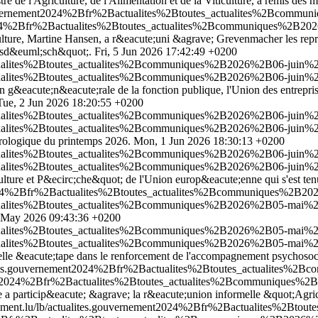
tre de l'Agriculture, de l'Alimentation et de la Viticulture, a remis des
gouvernement2024%2Bfr%2Bactualites%2Btoutes_actualites%2Bcommun
2024%2Bfr%2Bactualites%2Btoutes_actualites%2Bcommuniques%2B2026%
iculture, Martine Hansen, a r&eacute;uni &agrave; Grevenmacher les repr&
ftsd&euml;sch&quot;.
Fri, 5 Jun 2026 17:42:49 +0200
tualites%2Btoutes_actualites%2Bcommuniques%2B2026%2B06-juin%2B
tualites%2Btoutes_actualites%2Bcommuniques%2B2026%2B06-juin%2B
 g&eacute;n&eacute;rale de la fonction publique, l'Union des entrepris
Tue, 2 Jun 2026 18:20:55 +0200
tualites%2Btoutes_actualites%2Bcommuniques%2B2026%2B06-juin%2B0
tualites%2Btoutes_actualites%2Bcommuniques%2B2026%2B06-juin%2B0
orologique du printemps 2026.
Mon, 1 Jun 2026 18:30:13 +0200
ctualites%2Btoutes_actualites%2Bcommuniques%2B2026%2B06-juin%2
ctualites%2Btoutes_actualites%2Bcommuniques%2B2026%2B06-juin%2
lture et P&ecirc;che&quot; de l'Union europ&eacute;enne qui s'est te
t2024%2Bfr%2Bactualites%2Btoutes_actualites%2Bcommuniques%2B2
ctualites%2Btoutes_actualites%2Bcommuniques%2B2026%2B05-mai%2B
 May 2026 09:43:36 +0200
ctualites%2Btoutes_actualites%2Bcommuniques%2B2026%2B05-mai%2B
ctualites%2Btoutes_actualites%2Bcommuniques%2B2026%2B05-mai%2B
elle &eacute;tape dans le renforcement de l'accompagnement psychosocial
alites.gouvernement2024%2Bfr%2Bactualites%2Btoutes_actualites%
ment2024%2Bfr%2Bactualites%2Btoutes_actualites%2Bcommuniques%
ture a particip&eacute; &agrave; la r&eacute;union informelle &quot;Ag
ement.lu/lb/actualites.gouvernement2024%2Bfr%2Bactualites%2Bt