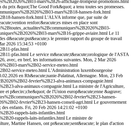
ques%2B2026%2B03-mars%2B26-affichage-trompeur-promotions.html
tion du prix &quot;The Good Fork&quot; a tenu toutes ses promesses.
2Bcommuniques%2B2026%2B03-mars%2B18-hansen-fork.html
2B18-hansen-fork.html
L'ALVA informe que, par suite de
&eacute;vention renforc&eacute;es mises en place sont
lites%2Btoutes_actualites%2Bcommuniques%2B2026%2B03-
mmuniques%2B2026%2B03-mars%2B16-grippe-aviaire.html
Le 11
des d&eacute;put&eacute;s le premier rapport du groupe de travail
ar 2026 15:34:53 +0100
2B11-pfas.html
2B11-pfas.html
Le service m&eacute;t&eacute;orologique de l'ASTA
, avec, en bref, les informations suivantes.
Mon, 2 Mar 2026
026%2B03-mars%2B02-service-meteo.html
B02-service-meteo.html
L'Administration luxembourgeoise
10.02.2026 en Rh&eacute;nanie-Palatinat, Allemagne.
Mon, 23 Feb
%2B2026%2B02-fevrier%2B23-alva-animaux-compagnie.html
r%2B23-alva-animaux-compagnie.html
La ministre de l'Agriculture,
lture et p&ecirc;che&quot; de l'Union europ&eacute;enne &agrave;
tualites%2Bcommuniques%2B2026%2B02-fevrier%2B23-hansen-
6%2B02-fevrier%2B23-hansen-conseil-agri.html
Le gouvernement
 des enfants.
Fri, 20 Feb 2026 14:21:02 +0100
20-rappels-laits-infantiles.html
20-rappels-laits-infantiles.html
Le ministre de
ulture, Martine Hansen, ont pr&eacute;sent&eacute; le plan d'action