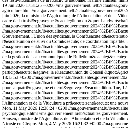
des festivit&eacute;s de la f&ecirc;te nationale, Martine Hansen, minis
19 Jun 2026 17:31:25 +0200
//ma.gouvernement.lu/lb/actualites.
agriculture.html
//ma.gouvernement.lu/lb/actualites.gouvernement
juin 2026, la ministre de l'Agriculture, de l'Alimentation et de la Vit
cadre de la troisi&egrave;me &eacute;dition du &quot;Landwirtscha
//ma.gouvernement.lu/lb/actualites.gouvernement2024%2Bfr%2Bac
//ma.gouvernement.lu/lb/actualites.gouvernement2024%2Bfr%2Bac
Gouvernement, l'Union des syndicats, la Conf&eacute;d&eacute;ration
r&eacute;union de suivi du Comit&eacute; de coordination tripartite.
//ma.gouvernement.lu/lb/actualites.gouvernement2024%2Bfr%2Bac
//ma.gouvernement.lu/lb/actualites.gouvernement2024%2Bfr%2Bac
de la gestion de l'eau communiquent le Bulletin m&eacute;t&eacute;
//ma.gouvernement.lu/lb/actualites.gouvernement2024%2Bfr%2Ba
//ma.gouvernement.lu/lb/actualites.gouvernement2024%2Bfr%2Ba
particip&eacute; &agrave; la r&eacute;union du Conseil &quot;Agricu
18:13:53 +0200
//ma.gouvernement.lu/lb/actualites.gouvernemen
//ma.gouvernement.lu/lb/actualites.gouvernement2024%2Bfr%2Ba
pour sa quatri&egrave;me et derni&egrave;re &eacute;dition.
Tue, 12
//ma.gouvernement.lu/lb/actualites.gouvernement2024%2Bfr%2Ba
//ma.gouvernement.lu/lb/actualites.gouvernement2024%2Bfr%2Ba
l'Alimentation et de la Viticulture a pr&eacute;sent&eacute; une nouv
Mon, 11 May 2026 12:38:24 +0200
//ma.gouvernement.lu/lb/actu
psychologique.html
//ma.gouvernement.lu/lb/actualites.gouverne
Hansen, ministre de l'Agriculture, de l'Alimentation et de la Viticul
Nicosie en Chypre.
Mon, 4 May 2026 16:21:32 +0200
//ma.gouvern