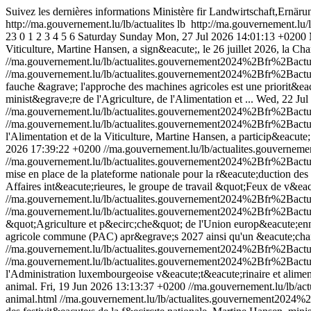
Suivez les dernières informations Ministère fir Landwirtschaft,Ernä
http://ma.gouvernement.lu/lb/actualites
lb
http://ma.gouvernement.lu/l
23
0
1
2
3
4
5
6
Saturday
Sunday
Mon, 27 Jul 2026 14:01:13 +0200
Viticulture, Martine Hansen, a sign&eacute;, le 26 juillet 2026, la 
//ma.gouvernement.lu/lb/actualites.gouvernement2024%2Bfr%2Bac
//ma.gouvernement.lu/lb/actualites.gouvernement2024%2Bfr%2Bac
fauche &agrave; l'approche des machines agricoles est une priorit&e
minist&egrave;re de l'Agriculture, de l'Alimentation et ...
Wed, 22 Jul
//ma.gouvernement.lu/lb/actualites.gouvernement2024%2Bfr%2Bac
//ma.gouvernement.lu/lb/actualites.gouvernement2024%2Bfr%2Bac
l'Alimentation et de la Viticulture, Martine Hansen, a particip&eacu
2026 17:39:22 +0200
//ma.gouvernement.lu/lb/actualites.gouvern
//ma.gouvernement.lu/lb/actualites.gouvernement2024%2Bfr%2Bact
mise en place de la plateforme nationale pour la r&eacute;duction des
Affaires int&eacute;rieures, le groupe de travail &quot;Feux de v&eacu
//ma.gouvernement.lu/lb/actualites.gouvernement2024%2Bfr%2Bac
//ma.gouvernement.lu/lb/actualites.gouvernement2024%2Bfr%2Bac
&quot;Agriculture et p&ecirc;che&quot; de l'Union europ&eacute;enne d
agricole commune (PAC) apr&egrave;s 2027 ainsi qu'un &eacute;chan
//ma.gouvernement.lu/lb/actualites.gouvernement2024%2Bfr%2Ba
//ma.gouvernement.lu/lb/actualites.gouvernement2024%2Bfr%2Ba
l'Administration luxembourgeoise v&eacute;t&eacute;rinaire et alimen
animal.
Fri, 19 Jun 2026 13:13:37 +0200
//ma.gouvernement.lu/lb/
animal.html
//ma.gouvernement.lu/lb/actualites.gouvernement202