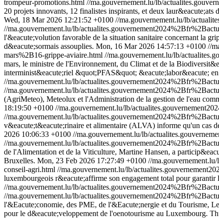
trompeur-promotions.html
//ma.gouvernement.lu/lb/actualites.go
20 projets innovants, 12 finalistes inspirants, et deux laur&eacute;a
Wed, 18 Mar 2026 12:21:52 +0100
//ma.gouvernement.lu/lb/actua
//ma.gouvernement.lu/lb/actualites.gouvernement2024%2Bfr%2Ba
l'&eacute;volution favorable de la situation sanitaire concernant la g
d&eacute;sormais assouplies.
Mon, 16 Mar 2026 14:57:13 +0100
//m
mars%2B16-grippe-aviaire.html
//ma.gouvernement.lu/lb/actualit
mars, le ministre de l'Environnement, du Climat et de la Biodiversit
interminist&eacute;riel &quot;PFAS&quot; &eacute;labor&eacute; en c
//ma.gouvernement.lu/lb/actualites.gouvernement2024%2Bfr%2Ba
//ma.gouvernement.lu/lb/actualites.gouvernement2024%2Bfr%2Ba
(AgriMeteo), Meteolux et l'Administration de la gestion de l'eau comm
18:19:50 +0100
//ma.gouvernement.lu/lb/actualites.gouvernemen
//ma.gouvernement.lu/lb/actualites.gouvernement2024%2Bfr%2Ba
v&eacute;t&eacute;rinaire et alimentaire (ALVA) informe qu'un cas 
2026 10:06:33 +0100
//ma.gouvernement.lu/lb/actualites.gouver
//ma.gouvernement.lu/lb/actualites.gouvernement2024%2Bfr%2Ba
de l'Alimentation et de la Viticulture, Martine Hansen, a particip&e
Bruxelles.
Mon, 23 Feb 2026 17:27:49 +0100
//ma.gouvernement.l
conseil-agri.html
//ma.gouvernement.lu/lb/actualites.gouvernemen
luxembourgeois r&eacute;affirme son engagement total pour garantir la
//ma.gouvernement.lu/lb/actualites.gouvernement2024%2Bfr%2Bact
//ma.gouvernement.lu/lb/actualites.gouvernement2024%2Bfr%2Bact
l'&Eacute;conomie, des PME, de l'&Eacute;nergie et du Tourisme, Lex D
pour le d&eacute;veloppement de l'oenotourisme au Luxembourg.
Th