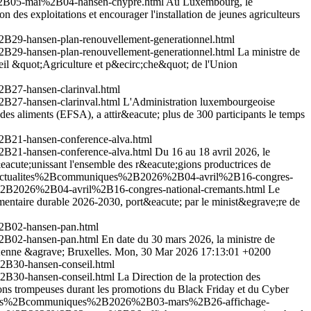
%2B05-mai%2B04-hansen-chypre.html
Au Luxembourg, le
 des exploitations et encourager l'installation de jeunes agriculteurs
29-hansen-plan-renouvellement-generationnel.html
29-hansen-plan-renouvellement-generationnel.html
La ministre de
nseil &quot;Agriculture et p&ecirc;che&quot; de l'Union
B27-hansen-clarinval.html
B27-hansen-clarinval.html
L'Administration luxembourgeoise
es aliments (EFSA), a attir&eacute; plus de 300 participants le temps
B21-hansen-conference-alva.html
B21-hansen-conference-alva.html
Du 16 au 18 avril 2026, le
cute;unissant l'ensemble des r&eacute;gions productrices de
es_actualites%2Bcommuniques%2B2026%2B04-avril%2B16-congres-
%2B2026%2B04-avril%2B16-congres-national-cremants.html
Le
mentaire durable 2026-2030, port&eacute; par le minist&egrave;re de
2B02-hansen-pan.html
2B02-hansen-pan.html
En date du 30 mars 2026, la ministre de
;enne &agrave; Bruxelles.
Mon, 30 Mar 2026 17:13:01 +0200
B30-hansen-conseil.html
B30-hansen-conseil.html
La Direction de la protection des
ons trompeuses durant les promotions du Black Friday et du Cyber
ualites%2Bcommuniques%2B2026%2B03-mars%2B26-affichage-