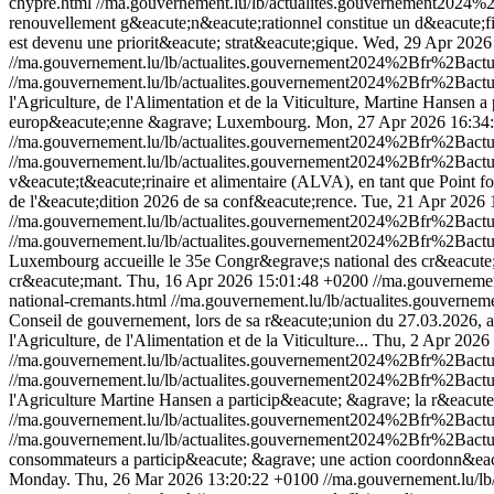
chypre.html
//ma.gouvernement.lu/lb/actualites.gouvernement20
renouvellement g&eacute;n&eacute;rationnel constitue un d&eacute;fi ma
est devenu une priorit&eacute; strat&eacute;gique.
Wed, 29 Apr 2026
//ma.gouvernement.lu/lb/actualites.gouvernement2024%2Bfr%2Bac
//ma.gouvernement.lu/lb/actualites.gouvernement2024%2Bfr%2Bac
l'Agriculture, de l'Alimentation et de la Viticulture, Martine Hansen
europ&eacute;enne &agrave; Luxembourg.
Mon, 27 Apr 2026 16:34
//ma.gouvernement.lu/lb/actualites.gouvernement2024%2Bfr%2Bac
//ma.gouvernement.lu/lb/actualites.gouvernement2024%2Bfr%2Bac
v&eacute;t&eacute;rinaire et alimentaire (ALVA), en tant que Point f
de l'&eacute;dition 2026 de sa conf&eacute;rence.
Tue, 21 Apr 2026 
//ma.gouvernement.lu/lb/actualites.gouvernement2024%2Bfr%2Bac
//ma.gouvernement.lu/lb/actualites.gouvernement2024%2Bfr%2Bac
Luxembourg accueille le 35e Congr&egrave;s national des cr&eacute;
cr&eacute;mant.
Thu, 16 Apr 2026 15:01:48 +0200
//ma.gouverneme
national-cremants.html
//ma.gouvernement.lu/lb/actualites.gouve
Conseil de gouvernement, lors de sa r&eacute;union du 27.03.2026, a
l'Agriculture, de l'Alimentation et de la Viticulture...
Thu, 2 Apr 2026
//ma.gouvernement.lu/lb/actualites.gouvernement2024%2Bfr%2Ba
//ma.gouvernement.lu/lb/actualites.gouvernement2024%2Bfr%2Ba
l'Agriculture Martine Hansen a particip&eacute; &agrave; la r&eacut
//ma.gouvernement.lu/lb/actualites.gouvernement2024%2Bfr%2Ba
//ma.gouvernement.lu/lb/actualites.gouvernement2024%2Bfr%2Ba
consommateurs a particip&eacute; &agrave; une action coordonn&eacut
Monday.
Thu, 26 Mar 2026 13:20:22 +0100
//ma.gouvernement.lu/