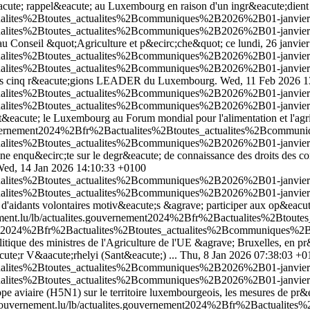
t&eacute; rappel&eacute; au Luxembourg en raison d'un ingr&eacute;die
ualites%2Btoutes_actualites%2Bcommuniques%2B2026%2B01-janvier%2B
ualites%2Btoutes_actualites%2Bcommuniques%2B2026%2B01-janvier%2B
e; au Conseil &quot;Agriculture et p&ecirc;che&quot; ce lundi, 26 janvi
tualites%2Btoutes_actualites%2Bcommuniques%2B2026%2B01-janvier
tualites%2Btoutes_actualites%2Bcommuniques%2B2026%2B01-janvier
 les cinq r&eacute;gions LEADER du Luxembourg.
Wed, 11 Feb 2026 1
tualites%2Btoutes_actualites%2Bcommuniques%2B2026%2B01-janvier%
tualites%2Btoutes_actualites%2Bcommuniques%2B2026%2B01-janvier%
nt&eacute; le Luxembourg au Forum mondial pour l'alimentation et l'agri
gouvernement2024%2Bfr%2Bactualites%2Btoutes_actualites%2Bcommu
tualites%2Btoutes_actualites%2Bcommuniques%2B2026%2B01-janvier
'une enqu&ecirc;te sur le degr&eacute; de connaissance des droits de
ed, 14 Jan 2026 14:10:33 +0100
ctualites%2Btoutes_actualites%2Bcommuniques%2B2026%2B01-janvie
ctualites%2Btoutes_actualites%2Bcommuniques%2B2026%2B01-janvie
 d'aidants volontaires motiv&eacute;s &agrave; participer aux op&eacute
ment.lu/lb/actualites.gouvernement2024%2Bfr%2Bactualites%2Bto
ement2024%2Bfr%2Bactualites%2Btoutes_actualites%2Bcommuniques%
itique des ministres de l'Agriculture de l'UE &agrave; Bruxelles, en 
e;r V&aacute;rhelyi (Sant&eacute;) ...
Thu, 8 Jan 2026 07:38:03 +0
tualites%2Btoutes_actualites%2Bcommuniques%2B2026%2B01-janvier
tualites%2Btoutes_actualites%2Bcommuniques%2B2026%2B01-janvier
rippe aviaire (H5N1) sur le territoire luxembourgeois, les mesures de pr
gouvernement.lu/lb/actualites.gouvernement2024%2Bfr%2Bactualit