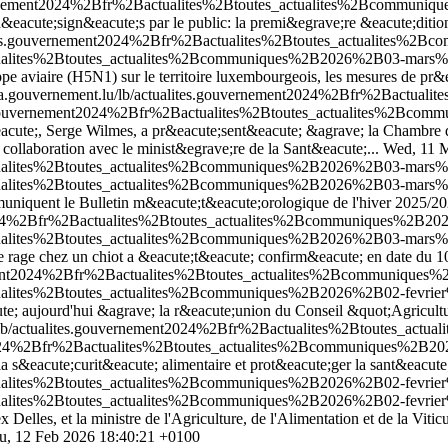
uvernement2024%2Bfr%2Bactualites%2Btoutes_actualites%2Bcommuni
ts d&eacute;sign&eacute;s par le public: la premi&egrave;re &eacute;di
lites.gouvernement2024%2Bfr%2Bactualites%2Btoutes_actualites%
ctualites%2Btoutes_actualites%2Bcommuniques%2B2026%2B03-mars%
rippe aviaire (H5N1) sur le territoire luxembourgeois, les mesures de pr
a.gouvernement.lu/lb/actualites.gouvernement2024%2Bfr%2Bactua
es.gouvernement2024%2Bfr%2Bactualites%2Btoutes_actualites%2Bco
&eacute;, Serge Wilmes, a pr&eacute;sent&eacute; &agrave; la Chambre 
ollaboration avec le minist&egrave;re de la Sant&eacute;...
Wed, 11 M
ctualites%2Btoutes_actualites%2Bcommuniques%2B2026%2B03-mars%
ctualites%2Btoutes_actualites%2Bcommuniques%2B2026%2B03-mars%
uniquent le Bulletin m&eacute;t&eacute;orologique de l'hiver 2025/2026
t2024%2Bfr%2Bactualites%2Btoutes_actualites%2Bcommuniques%2B2
ctualites%2Btoutes_actualites%2Bcommuniques%2B2026%2B03-mars%2
de rage chez un chiot a &eacute;t&eacute; confirm&eacute; en date du 
nement2024%2Bfr%2Bactualites%2Btoutes_actualites%2Bcommuniques
ctualites%2Btoutes_actualites%2Bcommuniques%2B2026%2B02-fevrie
acute; aujourd'hui &agrave; la r&eacute;union du Conseil &quot;Agricu
u/lb/actualites.gouvernement2024%2Bfr%2Bactualites%2Btoutes_ac
t2024%2Bfr%2Bactualites%2Btoutes_actualites%2Bcommuniques%2B202
 s&eacute;curit&eacute; alimentaire et prot&eacute;ger la sant&eacute;
ualites%2Btoutes_actualites%2Bcommuniques%2B2026%2B02-fevrier%2B
ualites%2Btoutes_actualites%2Bcommuniques%2B2026%2B02-fevrier%2B
elles, et la ministre de l'Agriculture, de l'Alimentation et de la Vitic
u, 12 Feb 2026 18:40:21 +0100