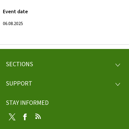
Event date
06.08.2025
SECTIONS
Footer
SECTI
SUPPORT
SUPP
STAY INFORMED
Twitter
Facebook
RSS