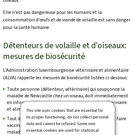
oiseaux.
Elle n'est pas dangereuse pour les humains et la
consommation d'œufs et de viande de volaille est sans danger
pour la santé humaine.
Détenteurs de volaille et d'oiseaux:
mesures de biosécurité
L'Administration luxembourgeoise vétérinaire et alimentaire
(ALVA) rappelle les mesures de biosécurité listées ci-dessous:
Toute personne (détenteur, vétérinaire) qui soupçonne la
maladie de Newcastle chez un oiseau, doit immédiatement
en informer l'Administration luxembourgeoise vétérinaire
et alimentaire (ALVA).
This site uses cookies that are essential for
its proper functioning, do not collect personal
Tout détenteur de volaille, commercial et loisir, peut faire
data and cannot be refused. Some non-
vacciner ses animaux contre l'agent pathogène de la
essential cookies are used for statistical
maladie de Newcastle.