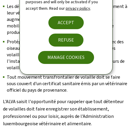
purposes and will only be activated if you
Les détenteurs d'oiseaux doivent signaler immédiatement à
accept them. Read our
privacy policy
.
leur vétérinaire toute anomalie (entre autres,
augmentation du taux de mortalité, diminution de la
ACCEPT
mobilité, modifications significatives des données de
production, troubles neurologiques).
REFUSE
Protégez vos oiseaux du contact direct et indirect avec des
oiseaux sauvages: L'abreuvement et le nourrissage des
volailles devrait idéalement se faire à l'intérieur,
MANAGE COOKIES
l'installation de filets au-dessus des parcours extérieurs de
volailles est recommandé.
Tout mouvement transfrontalier de volaille doit se faire
sous couvert d'un certificat sanitaire émis par un vétérinaire
officiel du pays de provenance.
L'ALVA saisit l'opportunité pour rappeler que tout détenteur
de volailles doit faire enregistrer son établissement,
professionnel ou pour loisir, auprès de l'Administration
luxembourgeoise vétérinaire et alimentaire.