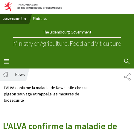
Go to main navigation
Go to content
gouvernement.lu
Ministries
The Luxembourg Government
Ministry of Agriculture, Food and Viticulture
SHOW H
MENU
MAIN
News
PA
Home
L'ALVA confirme la maladie de Newcastle chez un
pigeon sauvage et rappelle les mesures de
biosécurité
L'ALVA confirme la maladie de