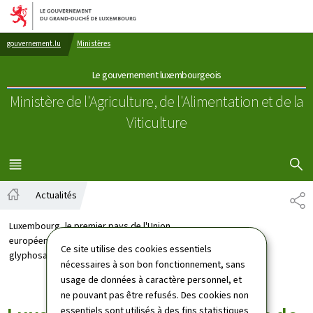
Aller au menu principal
Aller au contenu
gouvernement.lu
Ministères
Le gouvernement luxembourgeois
Ministère de l'Agriculture, de l'Alimentation
et de la
Viticulture
AFFICHER
MENU
PRINCIPAL
Actualités
PA
Accueil
Luxembourg, le premier pays de l'Union
européenne à interdire l'utilisation du
Ce site utilise des cookies essentiels
glyphosate
nécessaires à son bon fonctionnement, sans
usage de données à caractère personnel, et
ne pouvant pas être refusés. Des cookies non
essentiels sont utilisés à des fins statistiques