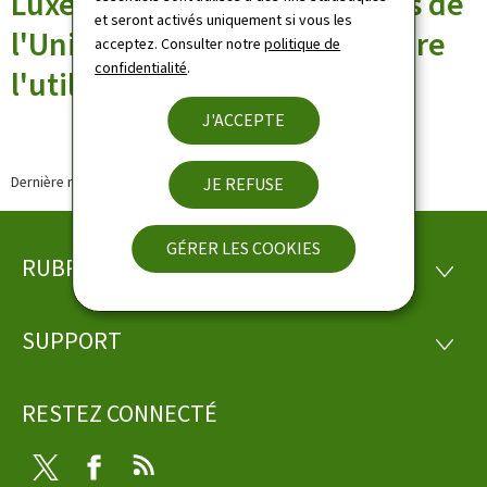
Luxembourg, le premier pays de
et seront activés uniquement si vous les
l'Union européenne à interdire
acceptez. Consulter notre
politique de
confidentialité
.
l'utilisation du glyphosate
J'ACCEPTE
Dernière modification le
16.01.2020
JE REFUSE
GÉRER LES COOKIES
RUBRIQUES
Pied
RUBRI
de
SUPPORT
SUPP
page
RESTEZ CONNECTÉ
Twitter
Facebook
RSS