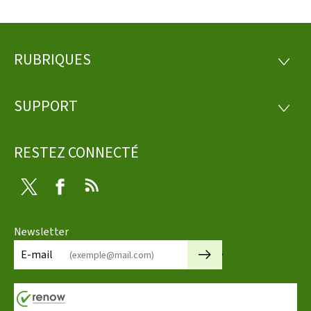
RUBRIQUES
Pied
RUBRI
de
SUPPORT
SUPP
page
RESTEZ CONNECTÉ
Twitter
Facebook
RSS
Newsletter
🡒
E-mail