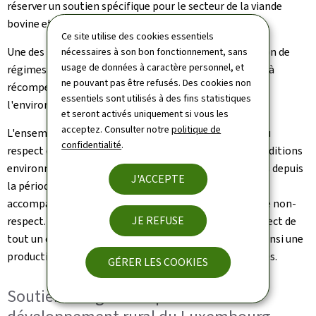
réserver un soutien spécifique pour le secteur de la viande
bovine et le secteur des fruits et légumes.
Ce site utilise des cookies essentiels
Une des grandes nouveautés de la PAC est l'introduction de
nécessaires à son bon fonctionnement, sans
usage de données à caractère personnel, et
régimes écologiques au niveau du premier pilier visant à
ne pouvant pas être refusés. Des cookies non
récompenser des pratiques en faveur du climat et de
essentiels sont utilisés à des fins statistiques
l'environnement.
et seront activés uniquement si vous les
acceptez. Consulter notre
politique de
L'ensemble des différents régimes d'aide est soumis au
confidentialité
.
respect d'un ensemble de normes minimales et de conditions
environnementales de base, renforcées et complétées depuis
J'ACCEPTE
la période actuelle par une conditionnalité sociale et
accompagnées par un catalogue de sanctions en cas de non-
JE REFUSE
respect. Le paiement des aides est ainsi couplé au respect de
tout un catalogue de conditions minimales assurant ainsi une
production durable dans des bonnes conditions sociales.
GÉRER LES COOKIES
Soutien aux grandes priorités du