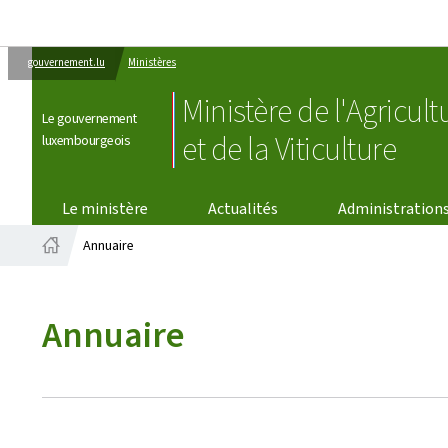
gouvernement.lu
Ministères
Ministère de l'Agricult
Le gouvernement
et de la Viticulture
luxembourgeois
Le ministère
Actualités
Administration
Annuaire
Accueil
Annuaire