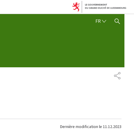
FRANÇAIS
FR
AFFICHER / MASQUER 
PARTAG
Dernière modification le
11.12.2023