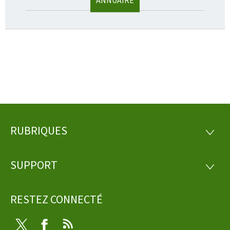
ANNUAIRE
RUBRIQUES
Pied
RUBRI
de
SUPPORT
SUPP
page
RESTEZ CONNECTÉ
Twitter
Facebook
RSS