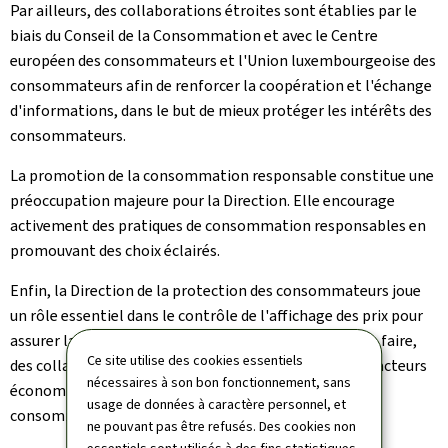
Par ailleurs, des collaborations étroites sont établies par le
biais du Conseil de la Consommation et avec le Centre
européen des consommateurs et l'Union luxembourgeoise des
consommateurs afin de renforcer la coopération et l'échange
d'informations, dans le but de mieux protéger les intérêts des
consommateurs.
La promotion de la consommation responsable constitue une
préoccupation majeure pour la Direction. Elle encourage
activement des pratiques de consommation responsables en
promouvant des choix éclairés.
Enfin, la Direction de la protection des consommateurs joue
un rôle essentiel dans le contrôle de l'affichage des prix pour
assurer la transparence des prix sur le marché. Pour ce faire,
Ce site utilise des cookies essentiels
des collaborations étroites sont maintenues avec les acteurs
nécessaires à son bon fonctionnement, sans
économiques, garantissant ainsi la confiance des
usage de données à caractère personnel, et
consommateurs dans le marché.
ne pouvant pas être refusés. Des cookies non