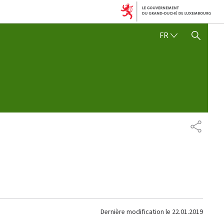
FRANÇAIS
FR
AFFICHER / MASQUER 
PARTAG
Dernière modification le
22.01.2019