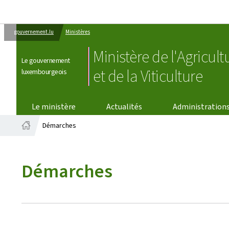
gouvernement.lu
Ministères
Ministère de l'Agricult
Le gouvernement
et de la Viticulture
luxembourgeois
Le ministère
Actualités
Administration
Démarches
Accueil
Démarches