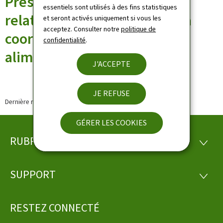
Présentation du projet de loi
essentiels sont utilisés à des fins statistiques
relatif à la mise en place et la
et seront activés uniquement si vous les
acceptez. Consulter notre
politique de
coordination de la politique
confidentialité
.
alimentaire
J'ACCEPTE
JE REFUSE
Dernière modification le
22.09.2021
GÉRER LES COOKIES
RUBRIQUES
Pied
RUBRI
de
SUPPORT
SUPP
page
RESTEZ CONNECTÉ