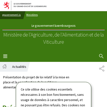
Aller au menu principal
Aller au contenu
gouvernement.lu
Ministères
Le gouvernement luxembourgeois
Ministère de l'Agriculture, de l'Alimentation
et de la
Viticulture
AFFICHER
MENU
PRINCIPAL
Actualités
PA
Accueil
Présentation du projet de loi relatif à la mise en
place et la coordination de la politique
alimentaire
Ce site utilise des cookies essentiels
nécessaires à son bon fonctionnement, sans
usage de données à caractère personnel, et
ne pouvant pas être refusés. Des cookies non