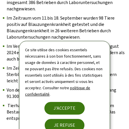
insgesamt 386 Betrieben durch Laboruntersuchungen
nachgewiesen.
Im Zeitraum vom 11.bis 18. September wurden 98 Tiere
positiv auf Blauzungenkrankheit getestet und die
Blauzungenkrankheit in 26 weiteren Betrieben durch
Laboruntersuchungen nachgewiesen.
Im Vergleich zum August 2023, stellte die ALVA im August
Ce site utilise des cookies essentiels
2024 eine erhöhte Sterblichkeitsrate sowohl bei Rindern als
nécessaires à son bon fonctionnement, sans
auch bei Schafen fest.
usage de données à caractère personnel, et
Im Zeitraum vom 9. bis 15. September 2024 ging die
ne pouvant pas être refusés. Des cookies non
Sterblichkeit im Vergleich zum August 2024, bei Rindern
essentiels sont utilisés à des fins statistiques
leicht und bei Schafen sogar deutlich zurück.
et seront activés uniquement si vous les
acceptez. Consulter notre
politique de
Von den 240.000 verfügbaren Impfdosen wurden bislang
confidentialité
.
91.300 Dosen an die Tierärzte verteilt.
Tierhalter, welche eine erhöhte Sterblichkeit in ihrem
J'ACCEPTE
Bestand feststellen, sollen dies der ALVA mitteilen. Das
entsprechende
Formular ist hier verfügbar
.
JE REFUSE