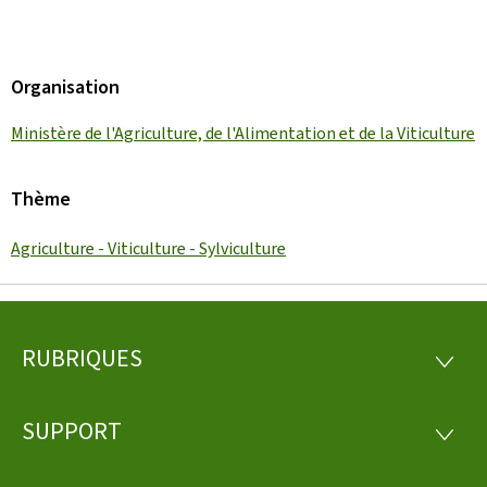
Organisation
Ministère de l'Agriculture, de l'Alimentation et de la Viticulture
Thème
Agriculture - Viticulture - Sylviculture
RUBRIQUES
Pied
RUBRI
de
SUPPORT
SUPP
page