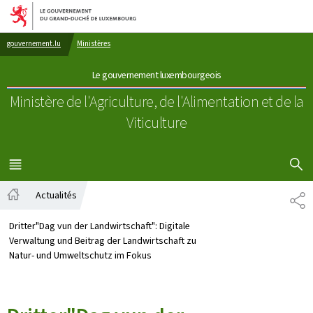
Aller au menu principal
Aller au contenu
gouvernement.lu
Ministères
Le gouvernement luxembourgeois
Ministère de l'Agriculture, de l'Alimentation
et de la
Viticulture
AFFICHER
MENU
PRINCIPAL
Actualités
TE
Accueil
Dritter"Dag vun der Landwirtschaft": Digitale
Verwaltung und Beitrag der Landwirtschaft zu
Natur- und Umweltschutz im Fokus