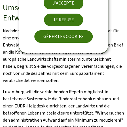
J'ACCEPTE
Umsetzung der EU-
Entwaldungsverordnung
JE REFUSE
Nachdem die Ministerin sich stark im Landwirtschaftsrat für
GÉRER LES COOKIES
eine erneute Verschiebung und Vereinfachung der EU-
Entwaldungsverordung (EUDR) eingesetzt hat und einen Brief
an die Kommissionspräsidentin gerichtet hat, den 17
europäische Landwirtschaftsminister mitunterzeichnet
haben, begrüßt Sie die vorgeschlagenen Vereinfachungen, die
noch vor Ende des Jahres mit dem Europaparlament
verabschiedet werden sollen.
Luxemburg will die verbleibenden Regeln möglichst in
bestehende Systeme wie die Rinderdatenbank einbauen und
einen EUDR-Helpdesk einrichten, der Landwirte und die
betroffenen Lebensmittelakteure unterstützt. "Wir versuchen
den administrativen Aufwand auf ein Minimum zu reduzieren!"