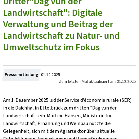
Dritter"Dag vun der
Landwirtschaft": Digitale
Verwaltung und Beitrag der
Landwirtschaft zu Natur- und
Umweltschutz im Fokus
Crée
Pressemitteilung
01.12.2025
Zum letzten Mal aktualisiert am
01.12.2025
le
Am 1. Dezember 2025 lud der Service d'économie rurale (SER)
in die Däichhal in Ettelbrück zum dritten "
Dag vun der
Landwirtschaft
" ein. Martine Hansen, Ministerin für
Landwirtschaft, Ernährung und Weinbau nutzte die
Gelegenheit, sich mit dem Agrarsektor über aktuelle
Entwicklungen, Innovationen und Herausforderungen