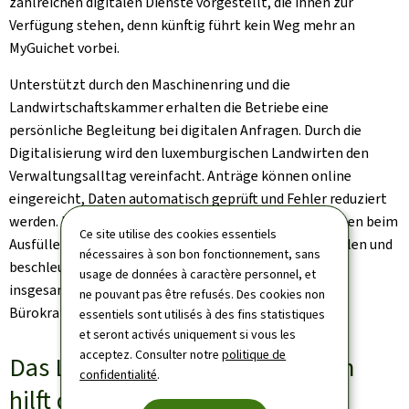
zahlreichen digitalen Dienste vorgestellt, die ihnen zur
Verfügung stehen, denn künftig führt kein Weg mehr an
MyGuichet vorbei.
Unterstützt durch den Maschinenring und die
Landwirtschaftskammer erhalten die Betriebe eine
persönliche Begleitung bei digitalen Anfragen. Durch die
Digitalisierung wird den luxemburgischen Landwirten den
Verwaltungsalltag vereinfacht. Anträge können online
eingereicht, Daten automatisch geprüft und Fehler reduziert
werden. Digitale Karten und Betriebsdaten unterstützen beim
Ce site utilise des cookies essentiels
Ausfüllen von Flächenmeldungen, erleichtern Kontrollen und
nécessaires à son bon fonctionnement, sans
beschleunigen die Bearbeitung von Förderanträgen –
usage de données à caractère personnel, et
insgesamt sorgt dies für mehr Transparenz, weniger
ne pouvant pas être refusés. Des cookies non
Bürokratie und eine effizientere betriebliche Planung.
essentiels sont utilisés à des fins statistiques
et seront activés uniquement si vous les
acceptez. Consulter notre
politique de
Das Landwirtschaftsministerium
confidentialité
.
hilft den Landwirten bei der