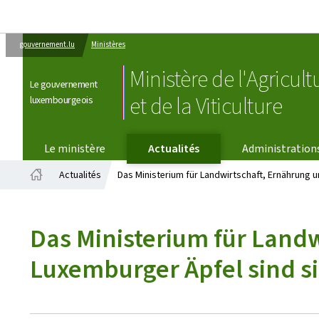
gouvernement.lu
Ministères
Ministère de l'Agricult
Le gouvernement
et de la Viticulture
luxembourgeois
Le ministère
Actualités
Administration
Actualités
Das Ministerium für Landwirtschaft, Ernährung 
Accueil
Das Ministerium für Landw
Luxemburger Äpfel sind s