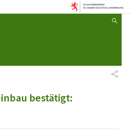
AFFICHER / MASQUER 
TEILEN
inbau bestätigt: