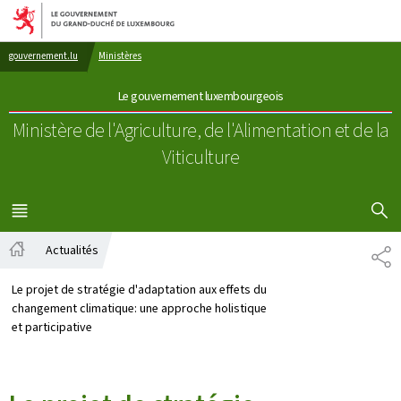
Aller au menu principal
Aller au contenu
gouvernement.lu
Ministères
Le gouvernement luxembourgeois
Ministère de l'Agriculture, de l'Alimentation
et de la
Viticulture
AFFICHER
MENU
PRINCIPAL
Actualités
PA
Accueil
Le projet de stratégie d'adaptation aux effets du
changement climatique: une approche holistique
et participative