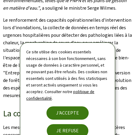
environnementales, telles que le PNPN et les plans de gestion
en matière d'eau."
,
a souligné le ministre Serge Wilmes.
Le renforcement des capacités opérationnelles d'intervention
lors d'inondations, la collecte de données en temps réel des
urgences hospitalières pour détecter des pathologies liées à la
chaleur, la renaturation de cours d'eau pour améliorer la
situation face au risque d'inondation, la végétalisation de
Ce site utilise des cookies essentiels
l'espace public pour limiter l'impact des canicules sur le bien-
nécessaires à son bon fonctionnement, sans
être de la population, la promotion d'une approche
usage de données à caractère personnel, et
ne pouvant pas être refusés. Des cookies non
"Entreprises contre le changement climatique", la conversion
essentiels sont utilisés à des fins statistiques
de forêts non adaptées ou encore la surveillance de l'évolution
et seront activés uniquement si vous les
des espèces exotiques envahissantes sont quelques-unes des
acceptez. Consulter notre
politique de
mesures concrètes prévues dans le projet de stratégie.
confidentialité
.
La consultation du public
J'ACCEPTE
Les mesures proposées en concertation avec les ministères
JE REFUSE
concernés, seront désormais soumises à consultation du