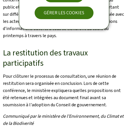
public et des parties prenantes. Une série d'ateliers portant
GÉRER LES COOKIES
sur différents axes thématiques est également organisée avec
les acteurs publics et privés. De plus, cinq ateliers/réunions
d'informations ouverts à tous se tiendront au cours du
printemps à travers le pays.
La restitution des travaux
participatifs
Pour clôturer le processus de consultation, une réunion de
restitution sera organisée en conclusion. Lors de cette
conférence, le ministère expliquera quelles propositions ont
été retenues et intégrées au document final avant sa
soumission à l'adoption du Conseil de gouvernement.
Communiqué par le ministère de l’Environnement, du Climat et
de la Biodiverité