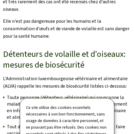
et très rarement des cas ont été recensés chez d'autres
oiseaux.
Elle n'est pas dangereuse pour les humains et la
consommation d'œufs et de viande de volaille est sans danger
pour la santé humaine.
Détenteurs de volaille et d'oiseaux:
mesures de biosécurité
L'Administration luxembourgeoise vétérinaire et alimentaire
(ALVA) rappelle les mesures de biosécurité listées ci-dessous:
Toute personne (détenteur, vétérinaire) qui soupçonne la
maladie de Newcastle chez un oiseau, doit immédiatement
Ce site utilise des cookies essentiels
en informer l'Administration luxembourgeoise vétérinaire
nécessaires à son bon fonctionnement, sans
et alimentaire (ALVA).
usage de données à caractère personnel, et
Tout détenteur de volaille, commercial et loisir, peut faire
ne pouvant pas être refusés. Des cookies non
vacciner ses animaux contre l'agent pathogène de la
essentiels sont utilisés à des fins statistiques