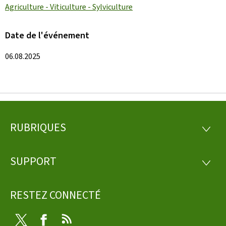
Agriculture - Viticulture - Sylviculture
Date de l'événement
06.08.2025
RUBRIQUES
Pied
RUBRI
de
SUPPORT
SUPP
page
RESTEZ CONNECTÉ
Twitter
Facebook
RSS