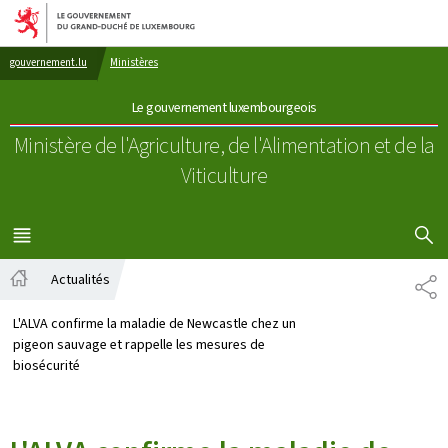
Aller au menu principal
Aller au contenu
gouvernement.lu
Ministères
Le gouvernement luxembourgeois
Ministère de l'Agriculture, de l'Alimentation
et de la
Viticulture
AFFICHER
MENU
PRINCIPAL
Actualités
PA
Accueil
L'ALVA confirme la maladie de Newcastle chez un
pigeon sauvage et rappelle les mesures de
biosécurité