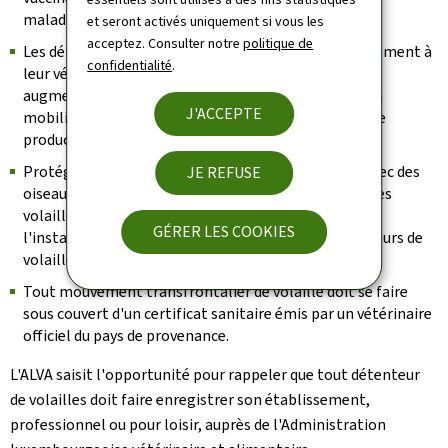
maladie de Newcastle.
et seront activés uniquement si vous les
acceptez. Consulter notre
politique de
Les détenteurs d'oiseaux doivent signaler immédiatement à
confidentialité
.
leur vétérinaire toute anomalie (entre autres,
augmentation du taux de mortalité, diminution de la
J'ACCEPTE
mobilité, modifications significatives des données de
production, troubles neurologiques).
Protégez vos oiseaux du contact direct et indirect avec des
JE REFUSE
oiseaux sauvages: L'abreuvement et le nourrissage des
volailles devrait idéalement se faire à l'intérieur,
GÉRER LES COOKIES
l'installation de filets au-dessus des parcours extérieurs de
volailles est recommandé.
Tout mouvement transfrontalier de volaille doit se faire
sous couvert d'un certificat sanitaire émis par un vétérinaire
officiel du pays de provenance.
L'ALVA saisit l'opportunité pour rappeler que tout détenteur
de volailles doit faire enregistrer son établissement,
professionnel ou pour loisir, auprès de l'Administration