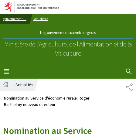
Aller au menu principal
Aller au contenu
gouvernement.lu
Ministères
Le gouvernement luxembourgeois
Ministère de l'Agriculture, de l'Alimentation
et de la
Viticulture
AFFICHER
MENU
PRINCIPAL
Actualités
PA
Accueil
Nomination au Service d'économie rurale: Roger
Barthelmy nouveau directeur
Nomination au Service