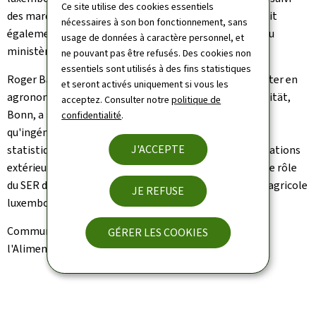
Ce site utilise des cookies essentiels
des marchés et représentation internationale. Il fournit
nécessaires à son bon fonctionnement, sans
également des données statistiques et économiques au
usage de données à caractère personnel, et
ministère et aux organisations européennes.
ne pouvant pas être refusés. Des cookies non
essentiels sont utilisés à des fins statistiques
Roger Barthelmy, nouveau directeur titulaire d'un master en
et seront activés uniquement si vous les
agronomie à la
Rheinische Friedrich-Wilhelms-Universität,
acceptez. Consulter notre
politique de
Bonn
, a rejoint le SER en date du 17 mars 2008 en tant
confidentialité
.
qu'ingénieur-agronome à l'intérieur de la Division des
J'ACCEPTE
statistiques agricoles, des marchés agricoles et des relations
extérieures. Il apportera son expertise pour renforcer le rôle
du SER dans le soutien et la représentation du secteur agricole
JE REFUSE
luxembourgeois.
Communiqué par le ministère de
l'Agriculture
, de
GÉRER LES COOKIES
l'Alimentation et de la Viticulture