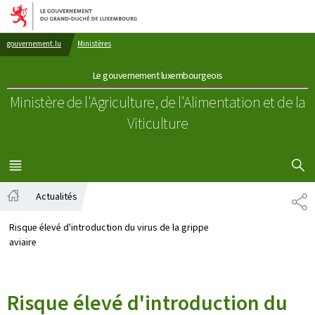
Aller au menu principal
Aller au contenu
gouvernement.lu
Ministères
Le gouvernement luxembourgeois
Ministère de l'Agriculture, de l'Alimentation
et de la
Viticulture
AFFICHER
MENU
PRINCIPAL
Actualités
PA
Accueil
Risque élevé d'introduction du virus de la grippe
aviaire
Risque élevé d'introduction du