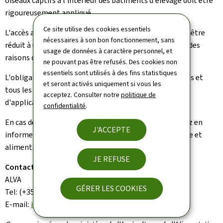
oiseaux captifs à l'intérieur des bâtiments d'élevage doit être
rigoureusement appliqué.
Ce site utilise des cookies essentiels
L'accès aux aires de sortie protégées par des filets doit être
nécessaires à son bon fonctionnement, sans
réduit à un minimum et est uniquement autorisé pour des
usage de données à caractère personnel, et
raisons de bien-être animal.
ne pouvant pas être refusés. Des cookies non
essentiels sont utilisés à des fins statistiques
L'obligation de nourrir et d'abreuver toutes les volailles et
et seront activés uniquement si vous les
tous les oiseaux à l'intérieur des bâtiments reste
acceptez. Consulter notre
politique de
d'application.
confidentialité
.
En cas de découverte d'un oiseau sauvage mort, veuillez en
J'ACCEPTE
informer l'Administration luxembourgeoise vétérinaire et
alimentaire (ALVA).
JE REFUSE
Contact:
ALVA
GÉRER LES COOKIES
Tel: (+352) 247-82539
E-mail:
info@alva.etat.lu