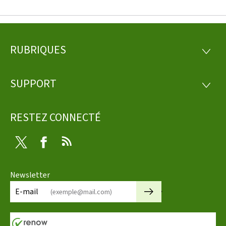
RUBRIQUES
Pied
RUBRI
de
SUPPORT
SUPP
page
RESTEZ CONNECTÉ
Twitter
Facebook
RSS
Newsletter
🡒
E-mail