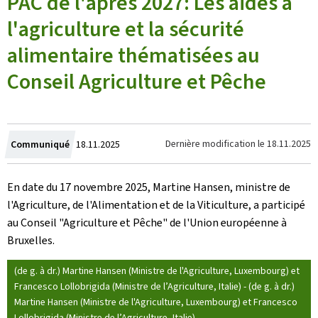
PAC de l'après 2027: Les aides à
l'agriculture et la sécurité
alimentaire thématisées au
Conseil Agriculture et Pêche
Crée
Dernière modification le
18.11.2025
Communiqué
18.11.2025
le
En date du 17 novembre 2025, Martine Hansen, ministre de
l'Agriculture, de l'Alimentation et de la Viticulture, a participé
au Conseil "Agriculture et Pêche" de l'Union européenne à
Bruxelles.
(de g. à dr.) Martine Hansen (Ministre de l'Agriculture, Luxembourg) et
Francesco Lollobrigida (Ministre de l’Agriculture, Italie) - (de g. à dr.)
Martine Hansen (Ministre de l'Agriculture, Luxembourg) et Francesco
Lollobrigida (Ministre de l’Agriculture, Italie)