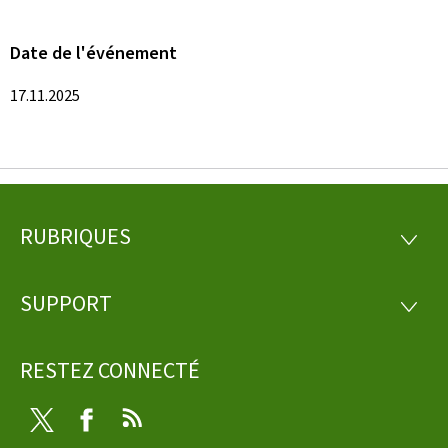
Date de l'événement
17.11.2025
RUBRIQUES
Pied
RUBRI
de
SUPPORT
SUPP
page
RESTEZ CONNECTÉ
Twitter
Facebook
RSS