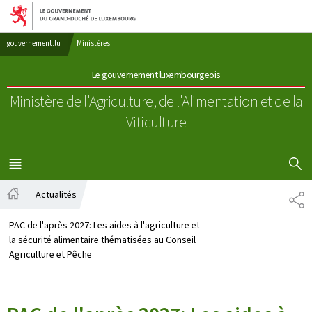
Aller au menu principal
Aller au contenu
gouvernement.lu
Ministères
Le gouvernement luxembourgeois
Ministère de l'Agriculture, de l'Alimentation
et de la
Viticulture
AFFICHER
MENU
PRINCIPAL
Actualités
PA
Accueil
PAC de l'après 2027: Les aides à l'agriculture et
la sécurité alimentaire thématisées au Conseil
Agriculture et Pêche