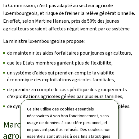
la Commission, n'est pas adapté au secteur agricole
luxembourgeois, et risque de freiner la relève générationnelle.
En effet, selon Martine Hansen, près de 50% des jeunes
agriculteurs seraient affectés négativement par ce système.
La ministre luxembourgeoise propose:
de maintenir les aides forfaitaires pour jeunes agriculteurs,
que les Etats membres gardent plus de flexibilité,
un système d'aides qui prend en compte la viabilité
économique des exploitations agricoles familiales,
de prendre en compte le cas spécifique des groupements
d'exploitations agricoles gérées par plusieurs familles,
de dynamiser la production agricole via des aides couplées.
Ce site utilise des cookies essentiels
nécessaires à son bon fonctionnement, sans
Marchés agricoles et relations
usage de données à caractère personnel, et
ne pouvant pas être refusés. Des cookies non
agroalimentaires entre l'UE et
essentiels sont utilisés à des fins statistiques