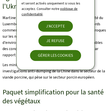
et seront activés uniquement si vous les
l'Ukraine
acceptez. Consulter notre
politique de
confidentialité
.
Martine Hansen est intervenue pour réitérer la solidarité du
Luxembourg avec l'Ukraine. Elle a souligné que les accords
J'ACCEPTE
commerciaux devraient contenir des dispositions réciproques
sur les normes sanitaires, de bien-être animal et
JE REFUSE
d'environnement. "Il faut assurer des conditions équitables
des conditions équitables aux producteurs européens par
rapport à leurs concurrents des pays tiers."
GÉRER LES COOKIES
Les ministres ont aussi critiqué dans ce contexte les
investigations anti-dumping de la Chine dans le secteur de la
viande porcine, qui pèse sur le secteur porcin européen.
Paquet simplification pour la santé
des végétaux