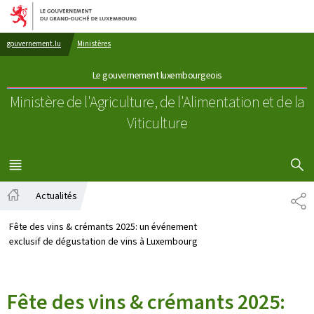
Aller au menu principal
Aller au contenu
gouvernement.lu
Ministères
Le gouvernement luxembourgeois
Ministère de l'Agriculture, de l'Alimentation
et de la
Viticulture
AFFICHER
MENU
PRINCIPAL
Actualités
PA
Accueil
Fête des vins & crémants 2025: un événement
exclusif de dégustation de vins à Luxembourg
Fête des vins & crémants 2025: