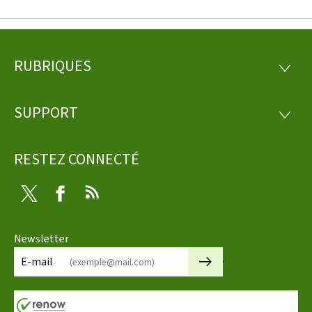
RUBRIQUES
Pied
RUBRI
de
SUPPORT
SUPP
page
RESTEZ CONNECTÉ
Twitter
Facebook
RSS
Newsletter
🡒
E-mail