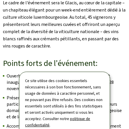
Le cadre de l'événement sera le Glacis, au cœur de la capitale –
un chapiteau élégant pour un week-end entièrement dédié à la
culture viticole luxembourgeoise. Au total, 45 vignerons y
présenteront leurs meilleures cuvées et offriront un aperçu
complet de la diversité de la viticulture nationale – des vins
blancs raffinés aux crémants pétillants, en passant par des
vins rouges de caractère.
Points forts de l'événement:
Ouverture officielle: l'événement sera officiellement
Ce site utilise des cookies essentiels
inauguré par la ministre Martine Hansen le vendredi 28
nécessaires à son bon fonctionnement, sans
novembre à 17 heures.
usage de données à caractère personnel, et
Présentation des domaines viticoles: les vignerons
ne pouvant pas être refusés. Des cookies non
participants offriront des aperçus passionnants de leurs
essentiels sont utilisés à des fins statistiques
domaines, des traditions de la viticulture luxembourgeoise
et seront activés uniquement si vous les
et de leur philosophie.
acceptez. Consulter notre
politique de
confidentialité
.
Accompagnement culinaire: des délices fins, parfaitement