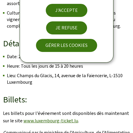
assortis aux vins, raviront les papilles des invités.
J'ACCEPTE
Culture viticole luxembourgeoise en un coup d'œil: les
vignerons participants offriront aux invités un aperçu
complet de la culture viticole diversifiée du Luxembourg.
JE REFUSE
Détails de l'événement:
GÉRER LES COOKIES
Date: 28-30 novembre 2025
Heure: Tous les jours de 15 à 20 heures
Lieu: Champs du Glacis, 14, avenue de la Faïencerie, L-1510
Luxembourg
Billets:
Les billets pour l'événement sont disponibles dès maintenant
sur le site
www.luxembourg-ticket.lu
.
Communiqué par le ministère de l'Agriculture, de l'Alimentation