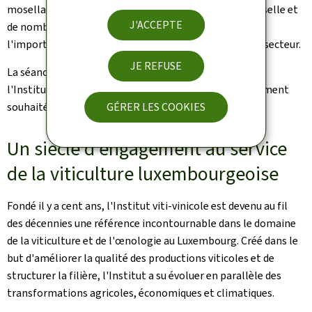
mosellans, des bourgmestres des communes de la Moselle et
J'ACCEPTE
de nombreux partenaires institutionnels a souligné
l'importance de cette célébration pour l'ensemble du secteur.
JE REFUSE
La séance académique a été ouverte par le directeur de
l'Institut viti-vinicole, Serge Fischer, qui a chaleureusement
GÉRER LES COOKIES
souhaité la bienvenue aux invités.
Un siècle d'engagement au service
de la viticulture luxembourgeoise
Fondé il y a cent ans, l'Institut viti-vinicole est devenu au fil
des décennies une référence incontournable dans le domaine
de la viticulture et de l'œnologie au Luxembourg. Créé dans le
but d'améliorer la qualité des productions viticoles et de
structurer la filière, l'Institut a su évoluer en parallèle des
transformations agricoles, économiques et climatiques.