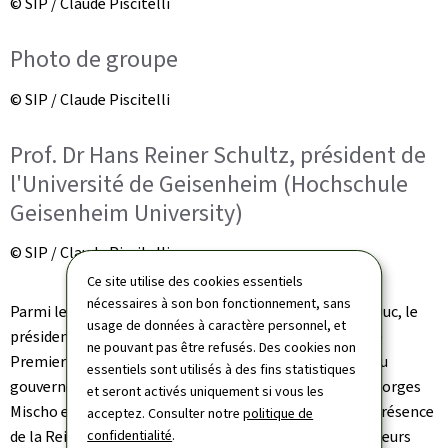
© SIP / Claude Piscitelli
Photo de groupe
© SIP / Claude Piscitelli
Prof. Dr Hans Reiner Schultz, président de
l'Université de Geisenheim (Hochschule
Geisenheim University)
© SIP / Claude Piscitelli
Ce site utilise des cookies essentiels
nécessaires à son bon fonctionnement, sans
Parmi les invités d'honneur figuraient S.A.R. le Grand-Duc, le
usage de données à caractère personnel, et
président de la Chambre des députés Claude Wiseler, le
ne pouvant pas être refusés. Des cookies non
Premier ministre Luc Frieden, ainsi que des membres du
essentiels sont utilisés à des fins statistiques
gouvernement, dont Martine Hansen, Léon Gloden, Georges
et seront activés uniquement si vous les
Mischo et Stéphanie Obertin et plusieurs députés. La présence
acceptez. Consulter notre
politique de
confidentialité
.
de la Reine du Vin et de la Reine du Riesling, des viticulteurs