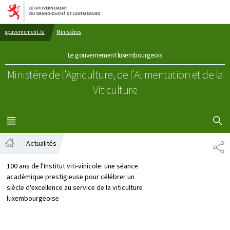
Aller au menu principal
Aller au contenu
gouvernement.lu
Ministères
Le gouvernement luxembourgeois
Ministère de l'Agriculture, de l'Alimentation
et de la
Viticulture
AFFICHER
MENU
PRINCIPAL
Actualités
PA
Accueil
100 ans de l'Institut viti-vinicole: une séance
académique prestigieuse pour célébrer un
siècle d'excellence au service de la viticulture
luxembourgeoise