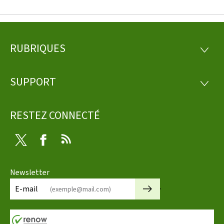
RUBRIQUES
Pied
RUBRI
de
SUPPORT
SUPP
page
RESTEZ CONNECTÉ
Twitter
Facebook
RSS
Newsletter
🡒
E-mail