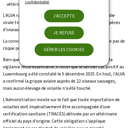
confidentialité
.
vétérinaire.
L'ALVA rappelle que la grippe aviaire demeure une maladie
J'ACCEPTE
virale très contagieuse à laquelle presque toutes les espèces
d'oiseaux sont susceptibles d'être sensibles.
JE REFUSE
La consommation de viande de volaille et d'œuf ne pose pas de
risque pour la santé du consommateur.
GÉRER LES COOKIES
Bien que la situation soit actuellement sous contrôle, la
vigilance reste essentielle. À noter que le dernier cas positif au
Luxembourg a été constaté le 5 décembre 2025. En tout, l'ALVA
a confirmé la grippe aviaire auprès de 22 oiseaux sauvages,
mais aucun élevage de volaille n'a été touché.
L'Administration insiste sur le fait que toute importation de
volailles doit impérativement être accompagnée d'une
certification sanitaire (TRACES) délivrée par un vétérinaire
officiel du pays d'origine. Cette obligation s'applique