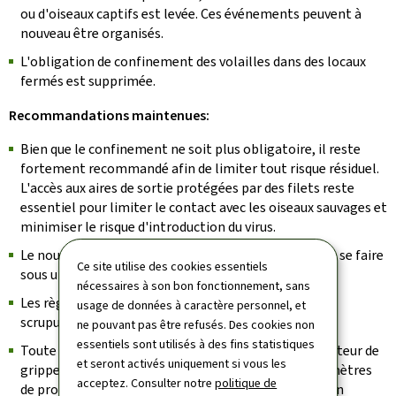
ou d'oiseaux captifs est levée. Ces événements peuvent à
nouveau être organisés.
L'obligation de confinement des volailles dans des locaux
fermés est supprimée.
Recommandations maintenues:
Bien que le confinement ne soit plus obligatoire, il reste
fortement recommandé afin de limiter tout risque résiduel.
L'accès aux aires de sortie protégées par des filets reste
essentiel pour limiter le contact avec les oiseaux sauvages et
minimiser le risque d'introduction du virus.
Le nourrissage et l'abreuvement doivent continuer à se faire
Ce site utilise des cookies essentiels
sous un abri ou à l'intérieur du poulailler.
nécessaires à son bon fonctionnement, sans
Les règles de biosécurité doivent être respectées
usage de données à caractère personnel, et
scrupuleusement.
ne pouvant pas être refusés. Des cookies non
essentiels sont utilisés à des fins statistiques
Toute mortalité anormale, tout signe clinique évocateur de
et seront activés uniquement si vous les
grippe aviaire ou toute baisse inhabituelle des paramètres
acceptez. Consulter notre
politique de
de production doit être signalée immédiatement à un