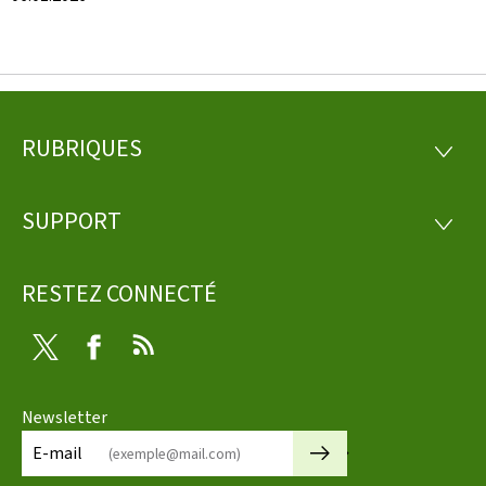
RUBRIQUES
Pied
RUBRI
de
SUPPORT
SUPP
page
RESTEZ CONNECTÉ
Twitter
Facebook
RSS
Newsletter
🡒
E-mail