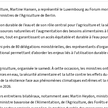
iculture, Martine Hansen, a représenté le Luxembourg au Forum mondi
inistres de l’Agriculture de Berlin.
tion durable de l’eau et de son rôle central pour l’agriculture et l
ssources naturelles et l’augmentation des besoins alimentaires à 
es, tout en garantissant un accès équitable et durable à l’eau pou
ni près de 80 délégations ministérielles, des représentants d’orga
tional permettant d’aborder les enjeux liés à l’utilisation durable d
Agriculture, organisée le samedi. À cette occasion, les ministres 
ources en eau, la sécurité alimentaire et la lutte contre les effe
ent de la résilience face aux phénomènes climatiques extrêmes et l
n 2026.
s entretiens bilatéraux, notamment avec Martin Heydon, ministre i
 ministre bavaroise de l’Alimentation, de l’Agriculture, des Forêts