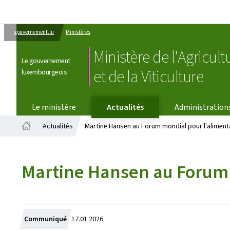
gouvernement.lu
Ministères
Ministère de l'Agricult
Le gouvernement
et de la Viticulture
luxembourgeois
Le ministère
Actualités
Administration
Actualités
Martine Hansen au Forum mondial pour l'alimentati
Accueil
Martine Hansen au Forum m
Crée
Communiqué
17.01.2026