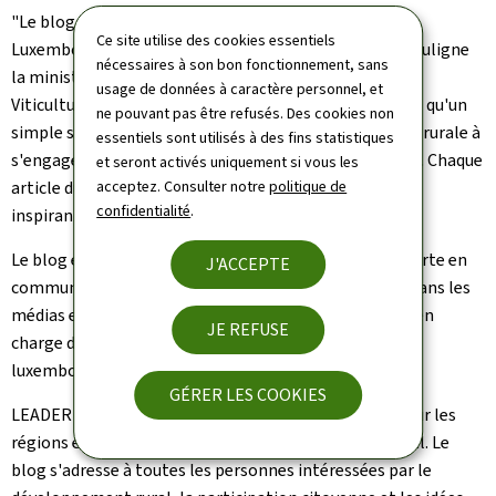
"Le blog illustre la devise de l'initiative
LEADER
au
Ce site utilise des cookies essentiels
Luxembourg: Les Humains. Créateurs. Des Régions.", souligne
nécessaires à son bon fonctionnement, sans
la ministre de l'Agriculture, de l'Alimentation et de la
usage de données à caractère personnel, et
Viticulture, Martine Hansen. "Car
LEADER
est bien plus qu'un
ne pouvant pas être refusés. Des cookies non
simple soutien financier. Elle encourage la population rurale à
essentiels sont utilisés à des fins statistiques
s'engager activement et à faire progresser leur région. Chaque
et seront activés uniquement si vous les
article du blog raconte ainsi une histoire de réussite
acceptez. Consulter notre
politique de
confidentialité
.
inspirante."
Le blog est signé Martine Hemmer, journaliste et experte en
J'ACCEPTE
communication, forte de plus de 25 ans d'expérience dans les
médias et les relations publiques. Elle est aujourd'hui en
JE REFUSE
charge de la communication des cinq régions
LEADER
luxembourgeoises.
GÉRER LES COOKIES
LEADER Stories
se veut à la fois un regard personnel sur les
régions et une invitation à (re)découvrir le monde rural. Le
blog s'adresse à toutes les personnes intéressées par le