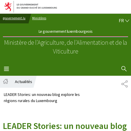
Aller au menu principal
Aller au contenu
FR
gouvernement.lu
Ministères
FR
Le gouvernement luxembourgeois
Ministère de l'Agriculture, de l'Alimentation
et de la
Viticulture
AFFICHER
MENU
PRINCIPAL
Actualités
PA
Accueil
LEADER Stories: un nouveau blog explore les
régions rurales du Luxembourg
LEADER Stories: un nouveau blog