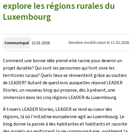
explore les régions rurales du
Luxembourg
Crée
Dernière modification le
11.02.2026
Communiqué
22.01.2026
le
Comment une bonne idée prend-elle racine pour devenir un
projet durable? Qui sont les personnes qui font vivre les
territoires ruraux? Quels lieux se réinventent grâce au soutien
de
LEADER
? Autant de questions auxquelles répond
LEADER
Stories
,
un nouveau blog qui propose, dès à présent, une
immersion dans les cinq régions
LEADER
du Luxembourg.
À travers
LEADER Stories
,
LEADER
se rend au coeur des
régions, là où l'initiative européenne agit au Luxembourg. Le
blog donne la parole à des habitantes et habitants et raconte
des projets qui renforcent la vie communautaire, protègent la