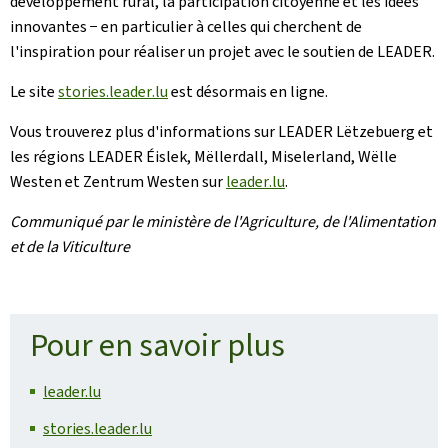
développement rural, la participation citoyenne et les idées
innovantes − en particulier à celles qui cherchent de
l'inspiration pour réaliser un projet avec le soutien de
LEADER
.
Le site
stories.leader
.lu
est désormais en ligne.
Vous trouverez plus d'informations sur
LEADER
Lëtzebuerg
et
les régions
LEADER
Éislek
,
Mëllerdall
,
Miselerland
,
Wëlle
Westen
et
Zentrum Westen
sur
leader
.lu
.
Communiqué par le ministère de l'Agriculture, de l'Alimentation
et de la Viticulture
Pour en savoir plus
leader.lu
stories.leader.lu