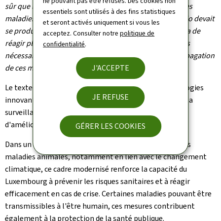
ne pouvant pas être refusés. Des cookies non
sûr que le Luxembourg continuera à être épargné par les
essentiels sont utilisés à des fins statistiques
maladies animales transmissibles. Mais si un tel scénario devait
et seront activés uniquement si vous les
se produire, ce nouveau cadre juridique nous permettra de
acceptez. Consulter notre
politique de
réagir plus rapidement, de mettre en œuvre les mesures
confidentialité
.
nécessaires et de lutter plus efficacement contre la propagation
de ces maladies."
J'ACCEPTE
Le texte prévoit en outre un recours accru aux technologies
JE REFUSE
innovantes, telles que l'identification électronique et la
surveillance renforcée des agents pathogènes, afin
d'améliorer l'efficacité des dispositifs de contrôle.
GÉRER LES COOKIES
Dans un contexte marqué par l'émergence de nouvelles
maladies animales, notamment en lien avec le changement
climatique, ce cadre modernisé renforce la capacité du
Luxembourg à prévenir les risques sanitaires et à réagir
efficacement en cas de crise. Certaines maladies pouvant être
transmissibles à l'être humain, ces mesures contribuent
également à la protection de la santé publique.