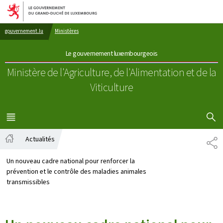
Aller au menu principal
Aller au contenu
gouvernement.lu
Ministères
Le gouvernement luxembourgeois
Ministère de l'Agriculture, de l'Alimentation
et de la
Viticulture
AFFICHER
MENU
PRINCIPAL
Actualités
PA
Accueil
Un nouveau cadre national pour renforcer la
prévention et le contrôle des maladies animales
transmissibles