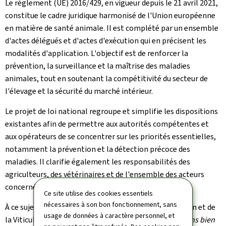
Le règlement (UE) 2016/429, en vigueur depuis le 21 avril 2021,
constitue le cadre juridique harmonisé de l'Union européenne
en matière de santé animale. Il est complété par un ensemble
d'actes délégués et d'actes d'exécution qui en précisent les
modalités d'application. L'objectif est de renforcer la
prévention, la surveillance et la maîtrise des maladies
animales, tout en soutenant la compétitivité du secteur de
l'élevage et la sécurité du marché intérieur.
Le projet de loi national regroupe et simplifie les dispositions
existantes afin de permettre aux autorités compétentes et
aux opérateurs de se concentrer sur les priorités essentielles,
notamment la prévention et la détection précoce des
maladies. Il clarifie également les responsabilités des
agriculteurs, des vétérinaires et de l'ensemble des acteurs
concernés.
Ce site utilise des cookies essentiels
nécessaires à son bon fonctionnement, sans
À ce sujet, la ministre de l'Agriculture, de l'Alimentation et de
usage de données à caractère personnel, et
la Viticulture, Martine Hansen, a déclaré:
"Nous espérons bien