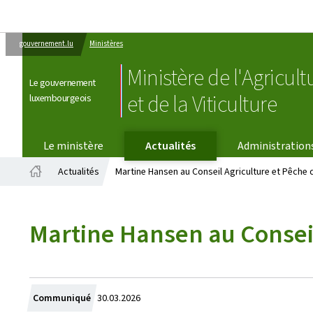
gouvernement.lu
Ministères
Ministère de l'Agricult
Le gouvernement
et de la Viticulture
luxembourgeois
Le ministère
Actualités
Administration
Actualités
Martine Hansen au Conseil Agriculture et Pêche d
Accueil
Martine Hansen au Conseil
Crée
Communiqué
30.03.2026