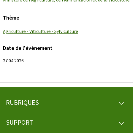
Thème
Agriculture - Viticulture - Sylviculture
Date de l'événement
27.04.2026
RUBRIQUES
Pied
RUBRI
de
SUPPORT
SUPP
page