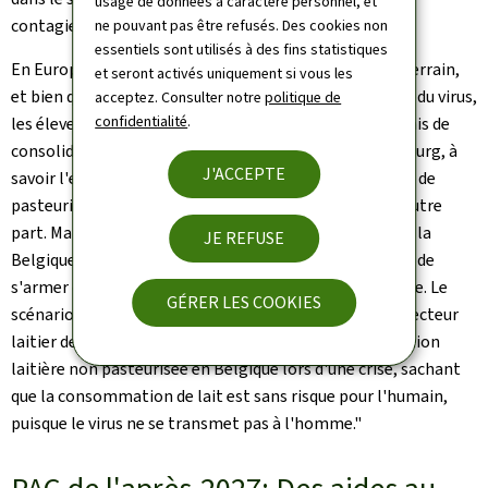
usage de données à caractère personnel, et
contagieuse.
ne pouvant pas être refusés. Des cookies non
essentiels sont utilisés à des fins statistiques
En Europe du Nord, la dermatose nodulaire gagne du terrain,
et seront activés uniquement si vous les
et bien que le Luxembourg soit actuellement indemne du virus,
acceptez. Consulter notre
politique de
confidentialité
.
les éleveurs sont inquiets. La réunion bilatérale a permis de
consolider deux principes importants pour le Luxembourg, à
J'ACCEPTE
savoir l'exportation vers la Belgique de lait cru aux fins de
pasteurisation d'une part, et de cadavres de bovins d'autre
part. Martine Hansen souligne que: "Le Luxembourg et la
JE REFUSE
Belgique vont actualiser les conventions existantes et de
s'armer d'un plan de contingence transfrontalier solide. Le
GÉRER LES COOKIES
scénario évoqué aujourd'hui vise à permettre à notre secteur
laitier de continuer à exporter une partie de sa production
laitière non pasteurisée en Belgique lors d'une crise, sachant
que la consommation de lait est sans risque pour l'humain,
puisque le virus ne se transmet pas à l'homme."