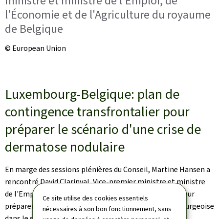
ministre et ministre de l'Emploi, de
l'Économie et de l'Agriculture du royaume
de Belgique
© European Union
Luxembourg-Belgique: plan de
contingence transfrontalier pour
préparer le scénario d'une crise de
dermatose nodulaire
En marge des sessions plénières du Conseil, Martine Hansen a
rencontré David Clarinval, Vice-premier ministre et ministre
de l'Emploi, de l'Économie et de l'Agriculture belge, pour
Ce site utilise des cookies essentiels
préparer et renforcer la collaboration belgo-luxembourgeoise
nécessaires à son bon fonctionnement, sans
dans le scénario d'une crise de dermatose nodulaire