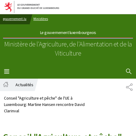
Aller au menu principal
Aller au contenu
gouvernement.lu
Ministères
Le gouvernement luxembourgeois
Ministère de l'Agriculture, de l'Alimentation
et de la
Viticulture
AFFICHER
MENU
PRINCIPAL
Actualités
PA
Accueil
Conseil "Agriculture et pêche" de l'UE à
Luxembourg: Martine Hansen rencontre David
Clarinval