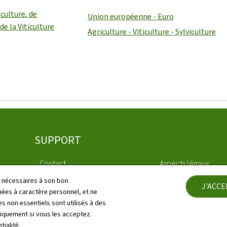
iculture, de
Union européenne - Euro
de la Viticulture
Agriculture - Viticulture - Sylviculture
SUPPORT
Contact
Aspects légaux
ls nécessaires à son bon
J'ACC
Plan du site
Déclaration d'access
es à caractère personnel, et ne
s non essentiels sont utilisés à des
À propos du site
Gestion des cookies
niquement si vous les acceptez.
tialité
.