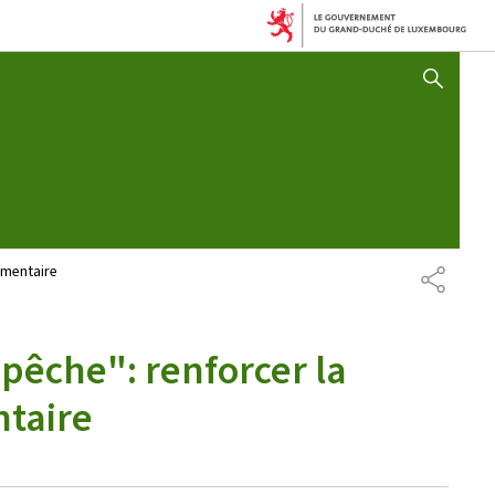
AFFICHER / MASQUER 
limentaire
PARTAG
 pêche": renforcer la
ntaire