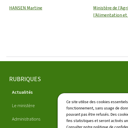
HANSEN Martine
Ministère de l'Agr
l'Alimentation et 
Pied
RUBRIQUES
de
Actualités
page
Publications
Ce site utilise des cookies essentie
Le ministère
fonctionnement, sans usage de donné
Annuaire
pouvant pas être refusés. Des cookie
Administrations
fins statistiques et seront activés u
Démarches
Consulter notre
politique de confiden