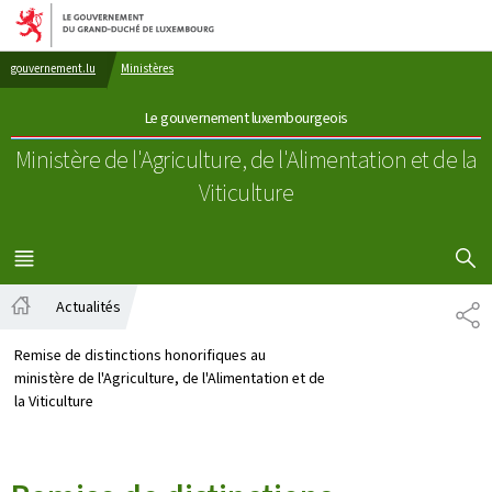
Aller au menu principal
Aller au contenu
gouvernement.lu
Ministères
Le gouvernement luxembourgeois
Ministère de l'Agriculture, de l'Alimentation
et de la
Viticulture
AFFICHER
MENU
PRINCIPAL
Actualités
PA
Accueil
Remise de distinctions honorifiques au
ministère de l'Agriculture, de l'Alimentation et de
la Viticulture