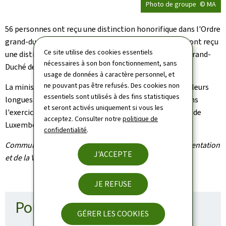
Photo de groupe
© MA
56 personnes ont reçu une distinction honorifique dans l'Ordre
grand-ducal de la Couronne de chêne et 38 personnes ont reçu
Ce site utilise des cookies essentiels
une distinction honorifique dans l'Ordre de Mérite du Grand-
nécessaires à son bon fonctionnement, sans
Duché de Luxembourg.
usage de données à caractère personnel, et
ne pouvant pas être refusés. Des cookies non
La ministre a remercié l'ensemble des méritants pour leurs
essentiels sont utilisés à des fins statistiques
longues années d'engagement et leur dévouement dans
et seront activés uniquement si vous les
l'exercice de leurs fonctions au service du Grand-Duché de
acceptez. Consulter notre
politique de
Luxembourg.
confidentialité
.
Communiqué par le ministère de l'Agriculture, de l'Alimentation
J'ACCEPTE
et de la Viticulture
JE REFUSE
Pour en savoir plus
GÉRER LES COOKIES