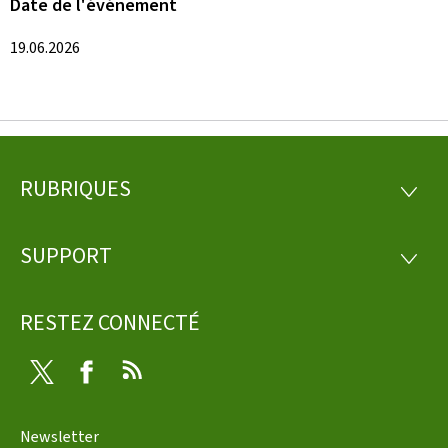
Date de l'événement
19.06.2026
RUBRIQUES
Pied
RUBRI
de
SUPPORT
SUPP
page
RESTEZ CONNECTÉ
Twitter
Facebook
RSS
Newsletter