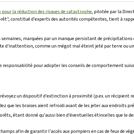
pour la réduction des risques de catastrophe
, pilotée par la Dire
 forêt", constitué d'experts des autorités compétentes, tient à ra
 semaines, marquées par un manque persistant de précipitations 
ste d'inattention, comme un mégot mal éteint jeté par terre ou une
ns de responsabilité pour adopter les conseils de comportement suiv
évoyez un dispositif d'extinction à proximité (p.ex. un récipient r
z que les braises aient refroidi avant de les jeter aux endroits pré
 forêts, étant donné qu'aussi bien d'éventuelles étincelles que le
champs afin de garantir l'accès aux pompiers en cas de feux de vég