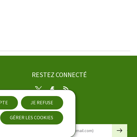
RESTEZ CONNECTÉ
Twitter
Facebook
RSS
EPTE
JE REFUSE
ibilité
GÉRER LES COOKIES
Newsletter
🡒
E-mail