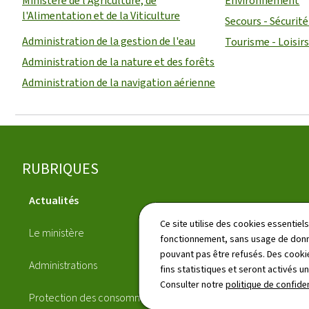
Ministère de l'Agriculture, de
Environnement
l'Alimentation et de la Viticulture
Secours - Sécurité 
Administration de la gestion de l'eau
Tourisme - Loisir
Administration de la nature et des forêts
Administration de la navigation aérienne
Pied
RUBRIQUES
de
Actualités
page
Publications
Ce site utilise des cookies essentie
Le ministère
fonctionnement, sans usage de donné
Annuaire
pouvant pas être refusés. Des cookie
Administrations
fins statistiques et seront activés u
Démarches
Consulter notre
politique de confiden
Protection des consommateurs