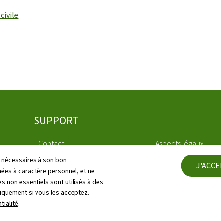
civile
s
SUPPORT
Contact
Aspects légaux
ls nécessaires à son bon
J'ACC
Plan du site
Déclaration d'access
es à caractère personnel, et ne
s non essentiels sont utilisés à des
À propos du site
Gestion des cookies
niquement si vous les acceptez.
tialité
.