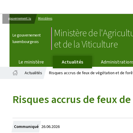
gouvernement.lu
Ministères
Ministère de l'Agricult
Le gouvernement
et de la Viticulture
luxembourgeois
Le ministère
Actualités
Administration
Actualités
Risques accrus de feux de végétation et de forêt
Accueil
Risques accrus de feux de 
Crée
Communiqué
26.06.2026