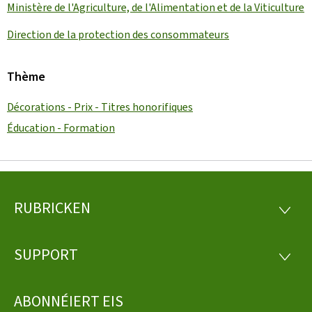
Ministère de l'Agriculture, de l'Alimentation et de la Viticulture
Direction de la protection des consommateurs
Thème
Décorations - Prix - Titres honorifiques
Éducation - Formation
RUBRICKEN
Fousszeil
RUBRI
SUPPORT
SUPP
ABONNÉIERT EIS