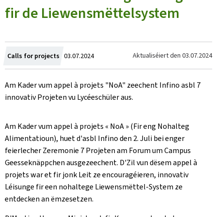
fir de Liewensmëttelsystem
Created
Aktualiséiert den
03.07.2024
Calls for projects
03.07.2024
on
Am Kader vum appel à projets "NoA" zeechent Infino asbl 7
innovativ Projeten vu Lycéeschüler aus.
Am Kader vum appel à projets « NoA » (Fir eng Nohalteg
Alimentatioun), huet d'asbl Infino den 2. Juli bei enger
feierlecher Zeremonie 7 Projeten am Forum um Campus
Geesseknäppchen ausgezeechent. D'Zil vun dësem appel à
projets war et fir jonk Leit ze encouragéieren, innovativ
Léisunge fir een nohaltege Liewensmëttel-System ze
entdecken an ëmzesetzen.