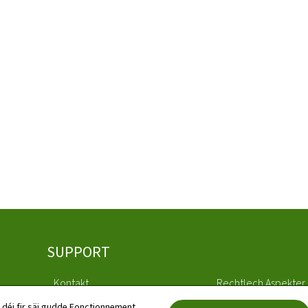
SUPPORT
Kontakt
Rechtlech Aspekter
 déi fir säi gudde Fonctionnement