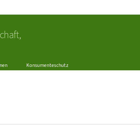
Bei den Haaptmenü goen
Bei den Inhalt goen
chaft,
unen
Konsumenteschutz