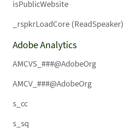
isPublicWebsite
_rspkrLoadCore (ReadSpeaker)
Adobe Analytics
AMCVS_###@AdobeOrg
AMCV_###@AdobeOrg
s_cc
s_sq