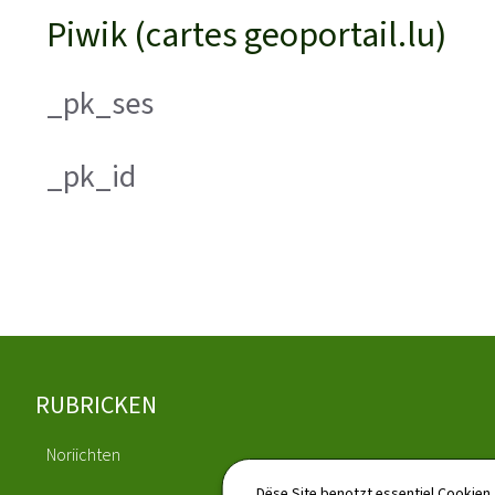
Piwik (cartes geoportail.lu)
_pk_ses
_pk_id
Fousszeil
RUBRICKEN
Noriichten
Publications
Dëse Site benotzt essentiel Cookien,