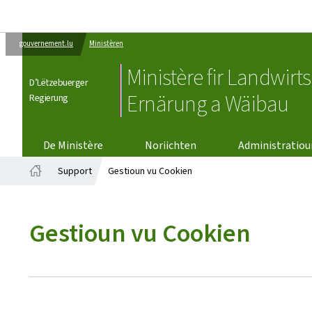
gouvernement.lu
Ministèren
Ministère fir Landwirts
D’Lëtzebuerger
Ernärung a Wäibau
Regierung
De Ministère
Noriichten
Administratio
Support
Gestioun vu Cookien
Startsäit
Gestioun vu Cookien