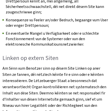
Drëttpersoun kënnt an, méi allgemeng, all
Sécherheetsschwaachstell, déi net direkt dësem Site kann
zougeschriwwe ginn;
Konsequenze vu Feeler an/oder Bedruch, begaange vum User
oder enger Drëttpersoun;
En eventuelle Mangel u Verfügbarkeet oder e schlechte
Fonctionnement vun de Systemer oder vun den
elektronesche Kommunikatiounsnetzwierker.
Linken op extern Siten
Am Sënn vum Benotzer sinn op dësem Site Linken op aner
Siten ze fannen, déi nëtzlech kéinte fir e sinn oder e kéinten
interesséieren. De Lëtzebuerger Staat a besonnesch dat
verantwortlecht Organ kontrolléieren net systematesch den
Inhalt vun dëse Siten. Deemno kéinten se net responsabel fir
d'Inhalter vun dësen Internetsite gemaach ginn, sief et um
Niveau vun hirer Legalitéit oder der Richtegkeet vun den