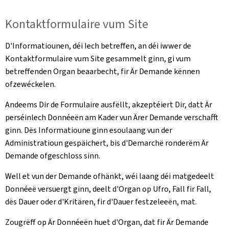
Kontaktformulaire vum Site
D'Informatiounen, déi Iech betreffen, an déi iwwer de
Kontaktformulaire vum Site gesammelt ginn, gi vum
betreffenden Organ beaarbecht, fir Är Demande kënnen
ofzewéckelen.
Andeems Dir de Formulaire ausfëllt, akzeptéiert Dir, datt Är
perséinlech Donnéeën am Kader vun Ärer Demande verschafft
ginn. Dës Informatioune ginn esoulaang vun der
Administratioun gespäichert, bis d'Demarchë ronderëm Är
Demande ofgeschloss sinn.
Well et vun der Demande ofhänkt, wéi laang déi matgedeelt
Donnéeë versuergt ginn, deelt d'Organ op Ufro, Fall fir Fall,
dës Dauer oder d'Kritären, fir d'Dauer festzeleeën, mat.
Zougrëff op Är Donnéeën huet d'Organ, dat fir Är Demande