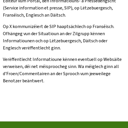
Editeur vum Portal, den Informatiouns- a Pressedéngscht
(Service information et presse, SIP), op Lëtzebuergesch,
Franséisch, Englesch an Däitsch.
Op X kommunizéiert de SIP haaptsächlech op Franséisch.
Ofhängeg vun der Situatioun an der Zilgrupp kënnen
Informatiounen och op Lëtzebuergesch, Däitsch oder
Englesch verëffentlecht ginn.
Verëffentlecht Informatioune kënnen eventuell op Websäite
verweisen, déi net méisproocheg sinn. Wa méiglech ginn all
d'Froen/Commentairen an der Sprooch vum jeeweilege
Benotzer beäntwert.