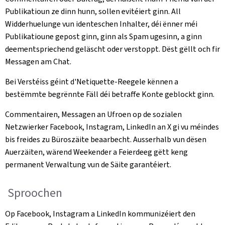
Publikatioun ze dinn hunn, sollen evitéiert ginn. All
Widderhuelunge vun identeschen Inhalter, déi ënner méi
Publikatioune gepost ginn, ginn als Spam ugesinn, a ginn
deementspriechend geläscht oder verstoppt. Dëst gëllt och fir
Messagen am Chat.
Bei Verstéiss géint d'Netiquette-Reegele kënnen a
bestëmmte begrënnte Fäll déi betraffe Konte geblockt ginn.
Commentairen, Messagen an Ufroen op de sozialen
Netzwierker Facebook, Instagram, LinkedIn an X gi vu méindes
bis freides zu Büroszäite beaarbecht. Ausserhalb vun dësen
Auerzäiten, wärend Weekender a Feierdeeg gëtt keng
permanent Verwaltung vun de Säite garantéiert.
Sproochen
Op Facebook, Instagram a LinkedIn kommunizéiert den