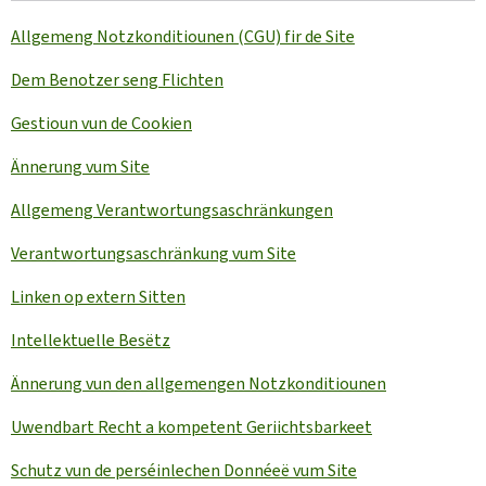
Allgemeng Notzkonditiounen (CGU) fir de Site
Dem Benotzer seng Flichten
Gestioun vun de Cookien
Ännerung vum Site
Allgemeng Verantwortungsaschränkungen
Verantwortungsaschränkung vum Site
Linken op extern Sitten
Intellektuelle Besëtz
Ännerung vun den allgemengen Notzkonditiounen
Uwendbart Recht a kompetent Geriichtsbarkeet
Schutz vun de perséinlechen Donnéeë vum Site