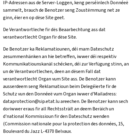
IP-Adressen aus de Server-Loggen, keng perséinlech Donnéeë
sammelt, brauch de Benotzer seng Zoustëmmung net ze
ginn, éier en op dëse Site geet.
De Verantwortleche fir dës Beaarbechtung ass dat
verantwortlecht Organ fir dëse Site.
De Benotzer ka Reklamatiounen, déi mam Dateschutz
zesummenhänken an hie betreffen, iwwer déi respektiv
Kommunikatiounskanäl schécken, déi zur Verfügung stinn, an
un de Verantwortlechen, deen an dësem Fall dat
verantwortlecht Organ vum Site ass. De Benotzer kann
ausserdeem seng Reklamatioun beim Delegéierte fir de
Schutz vun den Donnéeë vum Organ iwwer d'Mailadress:
dataprotection@sip.etat.lu areechen. De Benotzer kann sech
doriwwer eraus fir all Rechtssträit an deem Beräich un
d'national Kommissioun fir den Dateschutz wenden
(
Commission nationale pour la protection des données, 15,
Boulevard du Jazz L-4370 Belvaux
.