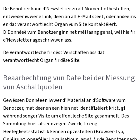
De Benotzer kann d'Newsletter zu all Moment ofbestellen,
entweder iwwer e Link, deen an all E-Mail steet, oder andeems
en dat verantwortlecht Organ vum Site kontaktéiert.
D'Donnéeë vum Benotzer ginn net méi laang gehal, wéi hie fir
d'Newsletter ageschriwwen ass.
De Verantwortleche fir dëst Verschaffen ass dat
verantwortlecht Organ fir dëse Site.
Beaarbechtung vun Date bei der Miessung
vun Aschaltquoten
Gewëssen Donnéeën iwwer d' Material an d'Software vum
Benotzer, mat deenen een hien net identifizéiert kritt, gi
während senger Visite um ëffentleche Site gesammelt. Dës
Sammlung huet als eenzegen Zweck, fir eng
Heefegkeetsstatistik kënnen opzestellen (Browser-Typ,
Opléisung, ongeféier Lokalisatioun, asw.), fir de Benotzer nach