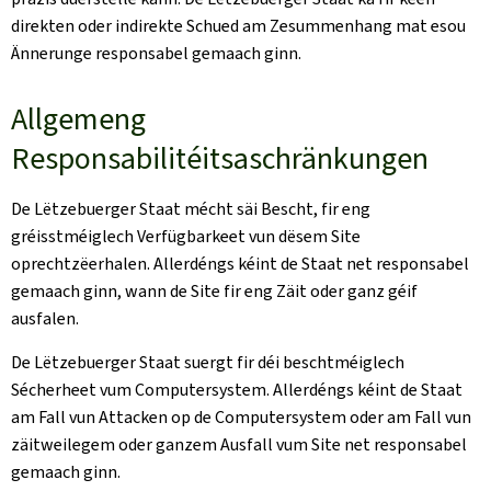
direkten oder indirekte Schued am Zesummenhang mat esou
Ännerunge responsabel gemaach ginn.
Allgemeng
Responsabilitéitsaschränkungen
De Lëtzebuerger Staat mécht säi Bescht, fir eng
gréisstméiglech Verfügbarkeet vun dësem Site
oprechtzëerhalen. Allerdéngs kéint de Staat net responsabel
gemaach ginn, wann de Site fir eng Zäit oder ganz géif
ausfalen.
De Lëtzebuerger Staat suergt fir déi beschtméiglech
Sécherheet vum Computersystem. Allerdéngs kéint de Staat
am Fall vun Attacken op de Computersystem oder am Fall vun
zäitweilegem oder ganzem Ausfall vum Site net responsabel
gemaach ginn.