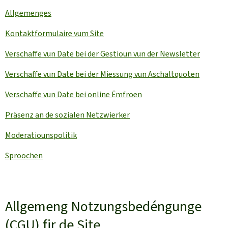
Allgemenges
Kontaktformulaire vum Site
Verschaffe vun Date bei der Gestioun vun der
Newsletter
Verschaffe vun Date bei der Miessung vun Aschaltquoten
Verschaffe vun Date bei online Ëmfroen
Präsenz an de sozialen Netzwierker
Moderatiounspolitik
Sproochen
Allgemeng Notzungsbedéngunge
(CGU) fir de Site