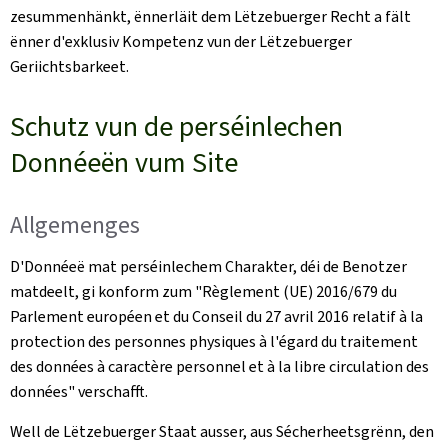
zesummenhänkt, ënnerläit dem Lëtzebuerger Recht a fält
ënner d'exklusiv Kompetenz vun der Lëtzebuerger
Geriichtsbarkeet.
Schutz vun de perséinlechen
Donnéeën vum Site
Allgemenges
D'Donnéeë mat perséinlechem Charakter, déi de Benotzer
matdeelt, gi konform zum "
Règlement (UE) 2016/679 du
Parlement européen et du Conseil du 27 avril 2016 relatif à la
protection des personnes physiques à l'égard du traitement
des données à caractère personnel et à la libre circulation des
données
" verschafft.
Well de Lëtzebuerger Staat ausser, aus Sécherheetsgrënn, den