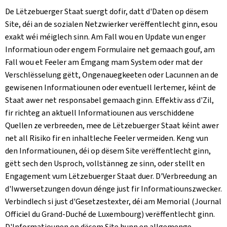
De Lëtzebuerger Staat suergt dofir, datt d'Daten op dësem
Site, déi an de sozialen Netzwierker verëffentlecht ginn, esou
exakt wéi méiglech sinn. Am Fall wou en Update vun enger
Informatioun oder engem Formulaire net gemaach gouf, am
Fall wou et Feeler am Ëmgang mam System oder mat der
Verschlësselung gëtt, Ongenauegkeeten oder Lacunnen an de
gewisenen Informatiounen oder eventuell Iertemer, kéint de
Staat awer net responsabel gemaach ginn. Effektiv ass d'Zil,
fir richteg an aktuell Informatiounen aus verschiddene
Quellen ze verbreeden, mee de Lëtzebuerger Staat kéint awer
net all Risiko fir en inhaltleche Feeler vermeiden. Keng vun
den Informatiounen, déi op dësem Site verëffentlecht ginn,
gëtt sech den Usproch, vollstänneg ze sinn, oder stellt en
Engagement vum Lëtzebuerger Staat duer. D'Verbreedung an
d'Iwwersetzungen dovun dénge just fir Informatiounszwecker.
Verbindlech si just d'Gesetzestexter, déi am Memorial (
Journal
Officiel du Grand-Duché de Luxembourg
) verëffentlecht ginn.
D'Informatiounen op dësem Site hunn en allgemenge