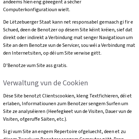
andeems hien eng gëeegent a sécher
Computerkonfiguratioun wielt.
De Lëtzebuerger Staat kann net responsabel gemaach gi fir e
Schued, deen de Benotzer op dësem Site kéint kréien, sief dat
direkt oder indirekt a Verbindung mat senger Navigatioun um
Site an dem Benotze vun de Servicer, sou wéi a Verbindung mat
den Internetsiten, op déi um Site verwise gëtt.
D'Benotze vum Site ass gratis.
Verwaltung vun de Cookien
Dëse Site benotzt Clientscookien, kleng Textfichieren, déi et
erlaben, Informatiounen zum Benotzer sengem Surfen um
Site ze analyséieren (Heefegkeet vun de Visiten, Dauer vun de
Visiten, ofgeruffe Säiten, etc.).
Si gi vum Site an engem Repertoire ofgeluecht, deen et zu