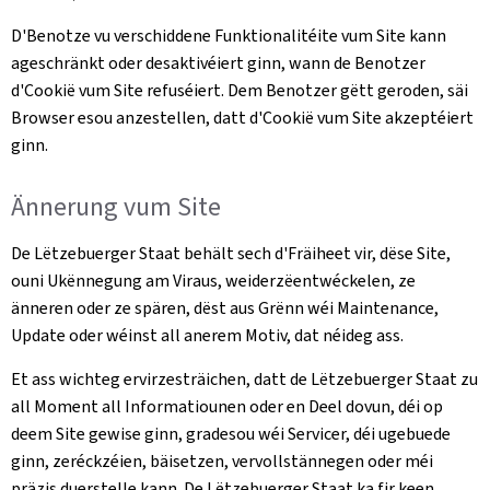
D'Benotze vu verschiddene Funktionalitéite vum Site kann
ageschränkt oder desaktivéiert ginn, wann de Benotzer
d'Cookië vum Site refuséiert. Dem Benotzer gëtt geroden, säi
Browser esou anzestellen, datt d'Cookië vum Site akzeptéiert
ginn.
Ännerung vum Site
De Lëtzebuerger Staat behält sech d'Fräiheet vir, dëse Site,
ouni Ukënnegung am Viraus, weiderzëentwéckelen, ze
änneren oder ze spären, dëst aus Grënn wéi Maintenance,
Update oder wéinst all anerem Motiv, dat néideg ass.
Et ass wichteg ervirzesträichen, datt de Lëtzebuerger Staat zu
all Moment all Informatiounen oder en Deel dovun, déi op
deem Site gewise ginn, gradesou wéi Servicer, déi ugebuede
ginn, zeréckzéien, bäisetzen, vervollstännegen oder méi
präzis duerstelle kann. De Lëtzebuerger Staat ka fir keen