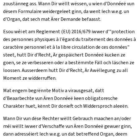
zoustänneg ass. Wann Dir wëllt wëssen, u wien d'Donnéeë vun
dësem Formulaire weidergeleet ginn, da went Iech w.e.g. un
d'Organ, dat sech mat Ärer Demande befaasst.
Esou wéi et am Reglement (EU) 2016/679 iwwer d'"protection
des personnes physiques à l'égard du traitement des données à
caractère personnel et à la libre circulation de ces données"
steet, hutt Dir d'Recht, Är gespäichert Donnéeë kucken ze
goen, se ze verbesseren oder a bestëmmte Fäll och läschen ze
loossen. Ausserdeem hutt Dir d'Recht, Är Awëllegung zu all
Moment ze widderruffen.
Mat engem begrënnte Motiv a virausgesat, datt
d'Beaarbechte vun Ären Donnéeë keen obligatoresche
Charakter huet, kënnt Dir donieft och Widdersproch aleeën.
Wann Dir vun dëse Rechter wëllt Gebrauch maachen an/oder
méi wëllt iwwer d'Verschaffe vun Ären Donnéeë gewuer ginn,
dann adresséiert Iech w.e.g. un dat betreffend Organ, deem