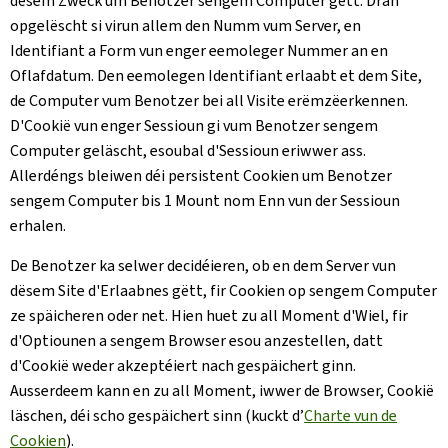
dësem Zweck um Benotzer sengem Computer gëtt. Dran
opgelëscht si virun allem den Numm vum Server, en
Identifiant a Form vun enger eemoleger Nummer an en
Oflafdatum. Den eemolegen Identifiant erlaabt et dem Site,
de Computer vum Benotzer bei all Visite erëmzëerkennen.
D'Cookië vun enger Sessioun gi vum Benotzer sengem
Computer geläscht, esoubal d'Sessioun eriwwer ass.
Allerdéngs bleiwen déi persistent Cookien um Benotzer
sengem Computer bis 1 Mount nom Enn vun der Sessioun
erhalen.
De Benotzer ka selwer decidéieren, ob en dem Server vun
dësem Site d'Erlaabnes gëtt, fir Cookien op sengem Computer
ze späicheren oder net. Hien huet zu all Moment d'Wiel, fir
d'Optiounen a sengem Browser esou anzestellen, datt
d'Cookië weder akzeptéiert nach gespäichert ginn.
Ausserdeem kann en zu all Moment, iwwer de Browser, Cookië
läschen, déi scho gespäichert sinn (kuckt d’
Charte vun de
Cookien
).