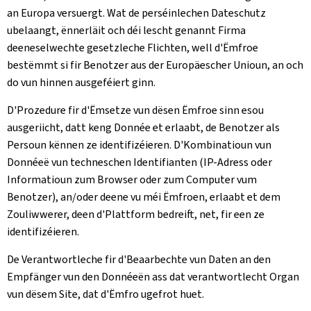
an Europa versuergt. Wat de perséinlechen Dateschutz
ubelaangt, ënnerläit och déi lescht genannt Firma
deeneselwechte gesetzleche Flichten, well d'Ëmfroe
bestëmmt si fir Benotzer aus der Europäescher Unioun, an och
do vun hinnen ausgeféiert ginn.
D'Prozedure fir d'Ëmsetze vun dësen Ëmfroe sinn esou
ausgeriicht, datt keng Donnée et erlaabt, de Benotzer als
Persoun kënnen ze identifizéieren. D'Kombinatioun vun
Donnéeë vun techneschen Identifianten (IP-Adress oder
Informatioun zum Browser oder zum Computer vum
Benotzer), an/oder deene vu méi Ëmfroen, erlaabt et dem
Zouliwwerer, deen d'Plattform bedreift, net, fir een ze
identifizéieren.
De Verantwortleche fir d'Beaarbechte vun Daten an den
Empfänger vun den Donnéeën ass dat verantwortlecht Organ
vun dësem Site, dat d'Ëmfro ugefrot huet.