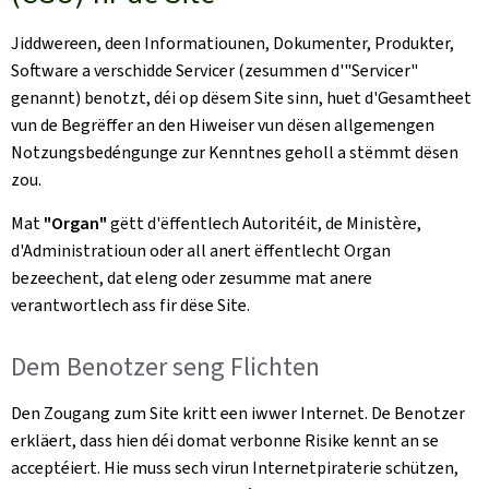
Jiddwereen, deen Informatiounen, Dokumenter, Produkter,
Software a verschidde Servicer (zesummen d'"Servicer"
genannt) benotzt, déi op dësem Site sinn, huet d'Gesamtheet
vun de Begrëffer an den Hiweiser vun dësen allgemengen
Notzungsbedéngunge zur Kenntnes geholl a stëmmt dësen
zou.
Mat
"Organ"
gëtt d'ëffentlech Autoritéit, de Ministère,
d'Administratioun oder all anert ëffentlecht Organ
bezeechent, dat eleng oder zesumme mat anere
verantwortlech ass fir dëse Site.
Dem Benotzer seng Flichten
Den Zougang zum Site kritt een iwwer Internet. De Benotzer
erkläert, dass hien déi domat verbonne Risike kennt an se
acceptéiert. Hie muss sech virun Internetpiraterie schützen,