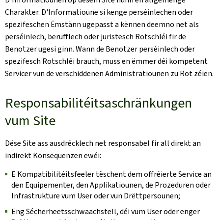
Charakter. D'Informatioune si kenge perséinlechen oder
spezifeschen Ëmstänn ugepasst a kënnen deemno net als
perséinlech, berufflech oder juristesch Rotschléi fir de
Benotzer ugesi ginn. Wann de Benotzer perséinlech oder
spezifesch Rotschléi brauch, muss en ëmmer déi kompetent
Servicer vun de verschiddenen Administratiounen zu Rot zéien.
Responsabilitéitsaschränkungen
vum Site
Dëse Site ass ausdrécklech net responsabel fir all direkt an
indirekt Konsequenzen ewéi:
E Kompatibilitéitsfeeler tëschent dem offréierte Service an
den Equipementer, den Applikatiounen, de Prozeduren oder
Infrastrukture vum User oder vun Drëttpersounen;
Eng Sécherheetsschwaachstell, déi vum User oder enger