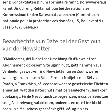
seng Kontaktdaten Dir um Formulaire fannt. Doriwwer eraus
kënnt Dir och eng Reklamatioun bei der nationaler
Kommissioun fir den Dateschutz areechen (
Commission
nationale pour la protection des données, 15, Boulevard du
Jazz L-4370 Belvaux)
.
Beaarbechte vun Date bei der Gestioun
vun der
Newsletter
D'Mailadress, déi Dir bei der Umeldung fir d'
Newsletter
-
Abonnement op dësem Site uginn hutt, gëtt nëmmen aus
Verdeelungszwecker fir d'
Newsletter
un en Zouliwwerer
weiderginn, an dësem Fall d'Firma «
Mailjet
» mat Sëtz zu
Paräis, a Frankräich, déi deeneselwechte gesetzleche Flichten
ënnerläit, wat den Dateschutz mat perséinlechem Charakter
ubelaangt. Fir de Mëssbrauch ze begrenzen, muss de Benotzer
seng Aschreiwung validéieren, andeems en op e Link klickt,
deen un d'Mailadress geschéckt gëtt, déi uginn ass.