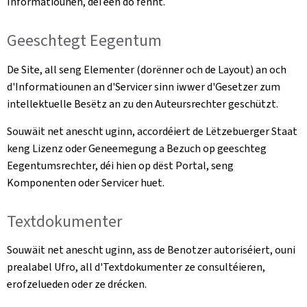
Informatiounen, déi een do fënnt.
Geeschtegt Eegentum
De Site, all seng Elementer (dorënner och de Layout) an och
d'Informatiounen an d'Servicer sinn iwwer d'Gesetzer zum
intellektuelle Besëtz an zu den Auteursrechter geschützt.
Souwäit net anescht uginn, accordéiert de Lëtzebuerger Staat
keng Lizenz oder Geneemegung a Bezuch op geeschteg
Eegentumsrechter, déi hien op dëst Portal, seng
Komponenten oder Servicer huet.
Textdokumenter
Souwäit net anescht uginn, ass de Benotzer autoriséiert, ouni
prealabel Ufro, all d'Textdokumenter ze consultéieren,
erofzelueden oder ze drécken.