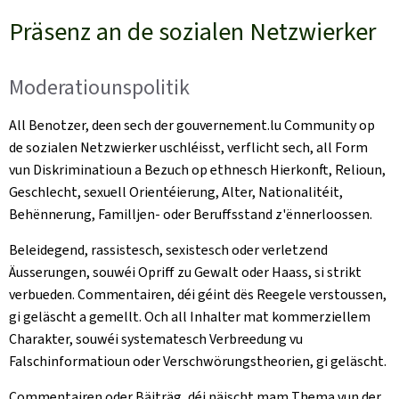
Präsenz an de sozialen Netzwierker
Moderatiounspolitik
All Benotzer, deen sech der gouvernement.lu Community op
de sozialen Netzwierker uschléisst, verflicht sech, all Form
vun Diskriminatioun a Bezuch op ethnesch Hierkonft, Relioun,
Geschlecht, sexuell Orientéierung, Alter, Nationalitéit,
Behënnerung, Familljen- oder Beruffsstand z'ënnerloossen.
Beleidegend, rassistesch, sexistesch oder verletzend
Äusserungen, souwéi Opriff zu Gewalt oder Haass, si strikt
verbueden. Commentairen, déi géint dës Reegele verstoussen,
gi geläscht a gemellt. Och all Inhalter mat kommerziellem
Charakter, souwéi systematesch Verbreedung vu
Falschinformatioun oder Verschwörungstheorien, gi geläscht.
Commentairen oder Bäiträg, déi näischt mam Thema vun der