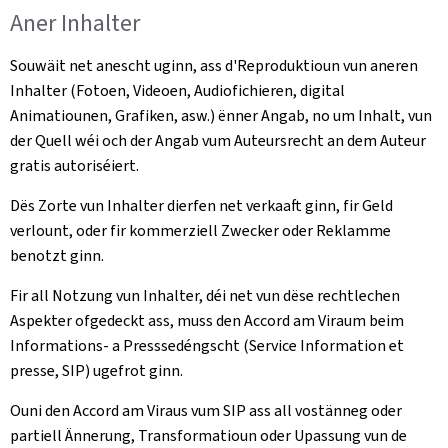
Aner Inhalter
Souwäit net anescht uginn, ass d'Reproduktioun vun aneren
Inhalter (Fotoen, Videoen, Audiofichieren, digital
Animatiounen, Grafiken, asw.) ënner Angab, no um Inhalt, vun
der Quell wéi och der Angab vum Auteursrecht an dem Auteur
gratis autoriséiert.
Dës Zorte vun Inhalter dierfen net verkaaft ginn, fir Geld
verlount, oder fir kommerziell Zwecker oder Reklamme
benotzt ginn.
Fir all Notzung vun Inhalter, déi net vun dëse rechtlechen
Aspekter ofgedeckt ass, muss den Accord am Viraum beim
Informations- a Presssedéngscht (Service Information et
presse, SIP) ugefrot ginn.
Ouni den Accord am Viraus vum SIP ass all vostänneg oder
partiell Ännerung, Transformatioun oder Upassung vun de