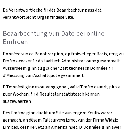
De Verantwortleche fir dës Beaarbechtung ass dat
verantwortlecht Organ fir dëse Site.
Beaarbechtung vun Date bei online
Ëmfroen
Donnéeë vun de Benotzer ginn, op fräiwëlleger Basis, reng zu
Ëmfrozwecker fir d'staatlech Administratioune gesammelt.
Ausserdeem ginn zu gläicher Zäit technesch Donnéeë fir
d'Miessung vun Aschaltquote gesammelt.
D'Donnéeë ginn esoulaang gehal, wéi d'Ëmfro dauert, plus e
puer Wochen, fir d'Resultater statistesch kënnen
auszewäerten.
Dës Ëmfroe ginn direkt um Site vun engem Zouliwwerer
gemaach, an dësem Fall surveygizmo, vun der Firma Widgix
Limited, déi hire Sëtz an Amerika huet. D'Donnéeë ginn awer