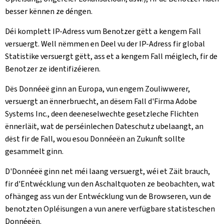
besser kënnen ze déngen.
Déi komplett IP-Adress vum Benotzer gëtt a kengem Fall
versuergt. Well nëmmen en Deel vu der IP-Adress fir global
Statistike versuergt gëtt, ass et a kengem Fall méiglech, fir de
Benotzer ze identifizéieren.
Dës Donnéeë ginn an Europa, vun engem Zouliwwerer,
versuergt an ënnerbruecht, an dësem Fall d'Firma Adobe
Systems Inc., deen deeneselwechte gesetzleche Flichten
ënnerläit, wat de perséinlechen Dateschutz ubelaangt, an
dëst fir de Fall, wou esou Donnéeën an Zukunft sollte
gesammelt ginn.
D'Donnéeë ginn net méi laang versuergt, wéi et Zäit brauch,
fir d'Entwécklung vun den Aschaltquoten ze beobachten, wat
ofhängeg ass vun der Entwécklung vun de Browseren, vun de
benotzten Opléisungen a vun anere verfügbare statisteschen
Donnéeën.