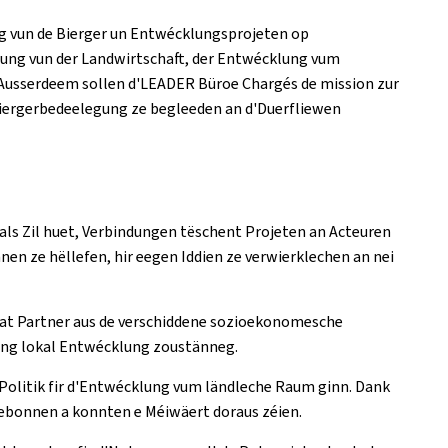
g vun de Bierger un Entwécklungsprojeten op
erung vun der Landwirtschaft, der Entwécklung vum
. Ausserdeem sollen d'LEADER Büroe Chargés de mission zur
'Biergerbedeelegung ze begleeden an d'Duerfliewen
als Zil huet, Verbindungen tëschent Projeten an Acteuren
en ze hëllefen, hir eegen Iddien ze verwierklechen an nei
ivat Partner aus de verschiddene sozioekonomesche
 eng lokal Entwécklung zoustänneg.
Politik fir d'Entwécklung vum ländleche Raum ginn. Dank
gebonnen a konnten e Méiwäert doraus zéien.