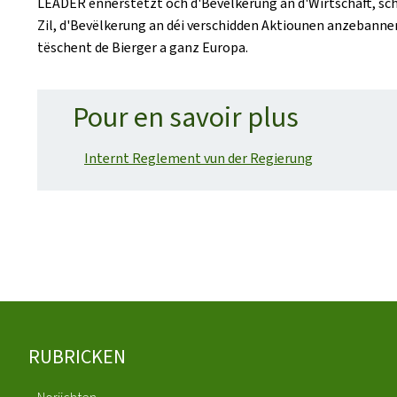
LEADER ënnerstëtzt och d'Bevëlkerung an d'Wirtschaft, schaa
Zil, d'Bevëlkerung an déi verschidden Aktiounen anzebannen
tëschent de Bierger a ganz Europa.
Pour en savoir plus
Internt Reglement vun der Regierung
Fousszeil
RUBRICKEN