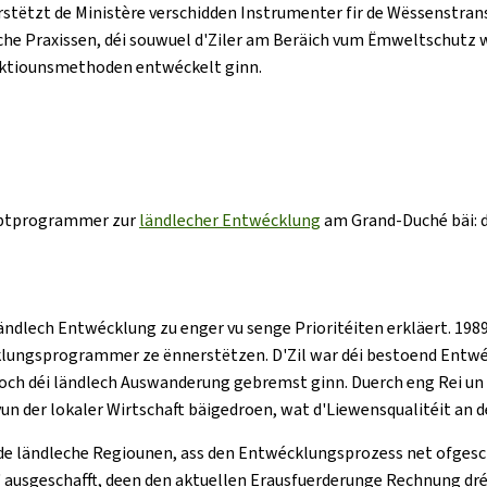
rstëtzt de Ministère verschidden Instrumenter fir de Wëssenstrans
he Praxissen, déi souwuel d'Ziler am Beräich vum Ëmweltschutz w
duktiounsmethoden entwéckelt ginn.
aaptprogrammer zur
ländlecher Entwécklung
am Grand-Duché bäi: d
ndlech Entwécklung zu enger vu senge Prioritéiten erkläert. 1989
ungsprogrammer ze ënnerstëtzen. D'Zil war déi bestoend Entwé
ch déi ländlech Auswanderung gebremst ginn. Duerch eng Rei un H
 vun der lokaler Wirtschaft bäigedroen, wat d'Liewensqualitéit an 
e ländleche Regiounen, ass den Entwécklungsprozess net ofgeschl
usgeschafft, deen den aktuellen Erausfuerderunge Rechnung dré