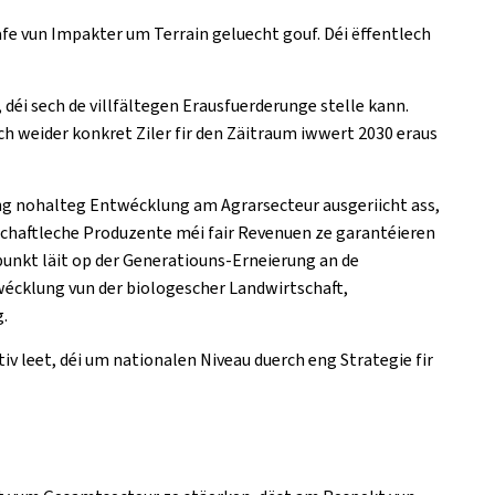
fe vun Impakter um Terrain geluecht gouf. Déi ëffentlech
 déi sech de villfältegen Erausfuerderunge stelle kann.
ch weider konkret Ziler fir den Zäitraum iwwert 2030 eraus
ng nohalteg Entwécklung am Agrarsecteur ausgeriicht ass,
tschaftleche Produzente méi fair Revenuen ze garantéieren
punkt läit op der Generatiouns-Erneierung an de
wécklung vun der biologescher Landwirtschaft,
.
v leet, déi um nationalen Niveau duerch eng Strategie fir