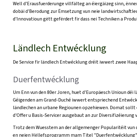
Well d'Erausfuerderunge villfälteg an éiergäizeg sinn, ënne
dobäi d'Berodung zur Ëmsetzung vun neie landwirtschaftlec
d'Innovatioun gëtt gefërdert fir dass nei Techniken a Pro
Ländlech Entwécklung
De Service fir ländlech Entwécklung dréit iwwert zwee H
Duerfentwécklung
Um Enn vun den 80er Joren, huet d'Europäesch Unioun déi lä
Géigenden am Grand-Duché iwwert entspriechend Entwéckl
ländlechen an urbane Regiounen opzehiewen. Domat sollt o
d'Offer u Basis-Servicer ausgebaut an zur Diversifizéierung
Trotz dem Wuesstem an der allgemenger Popularitéit vun d
en neien Hëllefsprogramm mam Titel "Duerfentwécklung" a