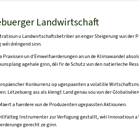
ebuerger Landwirtschaft
ratioun u Landwirtschaftsbetriber an enger Steigerung vun der P
g wéi dréngend sinn.
a Praxissen un d'Ëmwelfuerderungen an un de Klimawandel absol
unspläng agehale ginn, déi fir de Schutz vun den natierleche Ress
uropäescher Konkurrenz op ugespaanten a volatille Wirtschaftsm
 Lëtzebuerg ass als klengt Land genau sou vun der Globaliséier
Mäert a fuerdere vun de Produzenten ugepassten Aktiounen.
villfälteg Instrumenter zur Verfügung gestallt, wéi Innovatioun 
erderunge gerecht ze ginn.