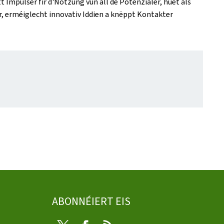
 Impulser fir d'Notzung vun all de Potenzialer, huet als
r, erméiglecht innovativ Iddien a knëppt Kontakter
ABONNÉIERT EIS