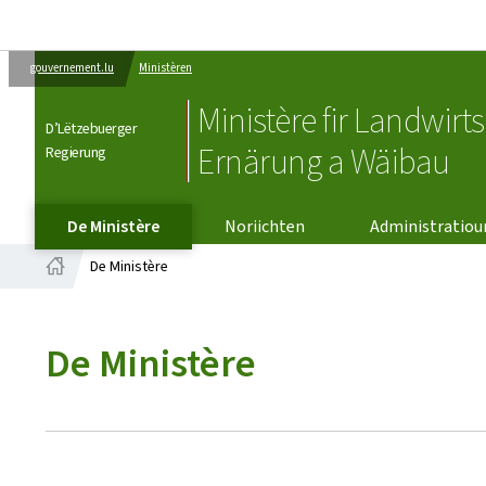
gouvernement.lu
Ministèren
Ministère fir Landwirts
D’Lëtzebuerger
Ernärung a Wäibau
Regierung
De Ministère
Noriichten
Administratio
De Ministère
Startsäit
De Ministère