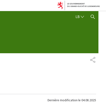
LËTZEBUERGE
LB
SHOW HIDE SEARCH
PARTAG
Dernière modification le
04.08.2025