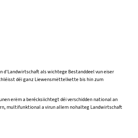
an d'Landwirtschaft als wichtege Bestanddeel vun eiser
schléisst déi ganz Liewensmëttelkette bis hin zum
unen erëm a berécksiichtegt déi verschidden national an
rn, multifunktional a virun allem nohalteg Landwirtschaft