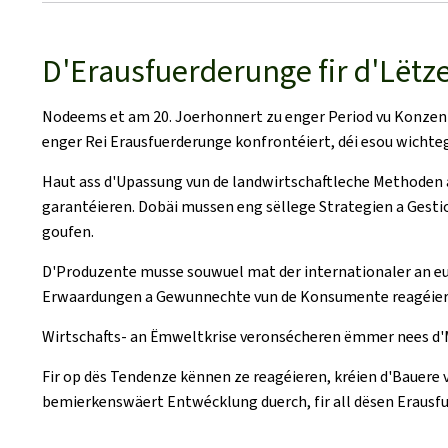
D'Erausfuerderunge fir d'Lëtz
Nodeems et am 20. Joerhonnert zu enger Period vu Konzent
enger Rei Erausfuerderunge konfrontéiert, déi esou wichte
Haut ass d'Upassung vun de landwirtschaftleche Methoden 
garantéieren. Dobäi mussen eng sëllege Strategien a Gestio
goufen.
D'Produzente musse souwuel mat der internationaler an e
Erwaardungen a Gewunnechte vun de Konsumente reagéieren.
Wirtschafts- an Ëmweltkrise veronsécheren ëmmer nees d'
Fir op dës Tendenze kënnen ze reagéieren, kréien d'Bauere 
bemierkenswäert Entwécklung duerch, fir all dësen Erausfu