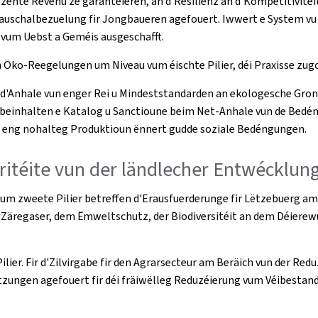
dezente Revenu ze garantéieren, an d'Resilienz an d'Kompetitivit
auschalbezuelung fir Jongbaueren agefouert. Iwwert e System vu
 vum Uebst a Geméis ausgeschafft.
n Öko-Reegelungen um Niveau vum éischte Pilier, déi Praxisse zu
n d'Anhale vun enger Rei u Mindeststandarden an ekologesche Gron
 a beinhalten e Katalog u Sanctioune beim Net-Anhale vun de Bedé
u eng nohalteg Produktioun ënnert gudde soziale Bedéngungen.
ritéite vun der ländlecher Entwécklun
 zweete Pilier betreffen d'Erausfuerderunge fir Lëtzebuerg am 
Zäregaser, dem Ëmweltschutz, der Biodiversitéit an dem Déierew
ilier. Fir d'Zilvirgabe fir den Agrarsecteur am Beräich vun der 
ëtzungen agefouert fir déi fräiwëlleg Reduzéierung vum Véibesta