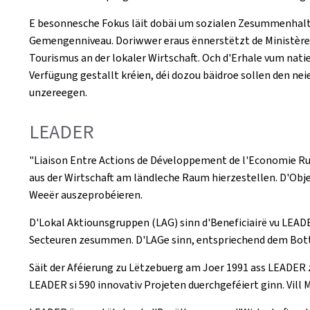
E besonnesche Fokus läit dobäi um sozialen Zesummenhalt,
Gemengenniveau. Doriwwer eraus ënnerstëtzt de Ministère P
Tourismus an der lokaler Wirtschaft. Och d'Erhale vum nat
Verfügung gestallt kréien, déi dozou bäidroe sollen den n
unzereegen.
LEADER
"Liaison Entre Actions de Développement de l'Economie Rura
aus der Wirtschaft am ländleche Raum hierzestellen. D'Obje
Weeër auszeprobéieren.
D'Lokal Aktiounsgruppen (LAG) sinn d'Beneficiairë vu LEA
Secteuren zesummen. D'LAGe sinn, entspriechend dem Botto
Säit der Aféierung zu Lëtzebuerg am Joer 1991 ass LEADER 
LEADER si 590 innovativ Projeten duerchgeféiert ginn. Vi