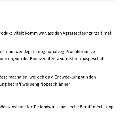
roduktivitéit komm war, ass den Agrarsecteur zurzäit mat
utt noutwendeg, fir eng nohalteg Produktioun ze
ourcen, vun der Biodiversitéit a vum Klima ausgeschafft
äert mathalen, wéi och op d'Entwécklung vun den
ung betraff wéi seng Nopeschlänner.
a Wëssenstransfer. De landwirtschaftleche Beruff mécht eng