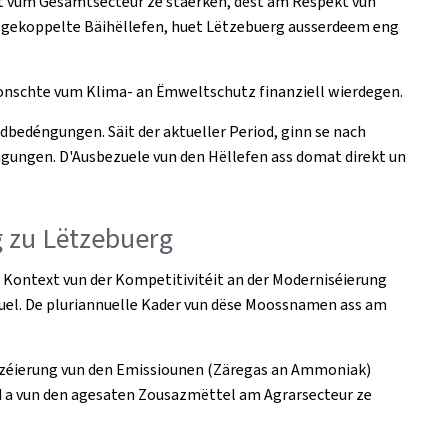
éit vum Gesamtsecteur ze stäerken, dëst am Respekt vun
 gekoppelte Bäihëllefen, huet Lëtzebuerg ausserdeem eng
gonschte vum Klima- an Ëmweltschutz finanziell wierdegen.
dbedéngungen. Säit der aktueller Period, ginn se nach
ngungen. D'Ausbezuele vun den Hëllefen ass domat direkt un
g zu Lëtzebuerg
Kontext vun der Kompetitivitéit an der Moderniséierung
uel. De pluriannuelle Kader vun dëse Moossnamen ass am
Reduzéierung vun den Emissiounen (Zäregas an Ammoniak)
nd a vun den agesaten Zousazmëttel am Agrarsecteur ze