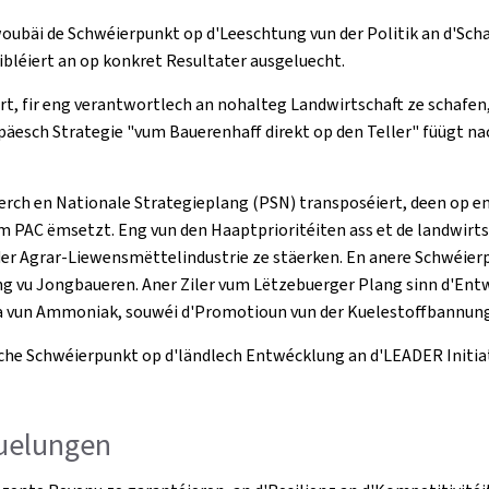
oubäi de Schwéierpunkt op d'Leeschtung vun der Politik an d'Scha
ibléiert an op konkret Resultater ausgeluecht.
ert, fir eng verantwortlech an nohalteg Landwirtschaft ze schafen,
opäesch Strategie "vum Bauerenhaff direkt op den Teller" füügt na
erch en Nationale Strategieplang (PSN) transposéiert, deen op e
vum PAC ëmsetzt. Eng vun den Haaptprioritéiten ass et de landwir
 der Agrar-Liewensmëttelindustrie ze stäerken. En anere Schwéier
ng vu Jongbaueren. Aner Ziler vum Lëtzebuerger Plang sinn d'Ent
 a vun Ammoniak, souwéi d'Promotioun vun der Kuelestoffbannung
sche Schwéierpunkt op d'ländlech Entwécklung an d'LEADER Initiati
zuelungen