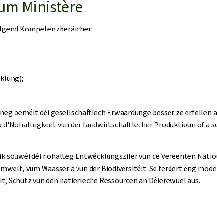
vum Ministère
ollgend Kompetenzberäicher:
klung);
nneg beméit déi gesellschaftlech Erwaardunge besser ze erfëllen 
 op d'Nohaltegkeet vun der landwirtschaftlecher Produktioun of a 
tik souwéi déi nohalteg Entwécklungsziler vun de Vereenten Natio
mwelt, vum Waasser a vun der Biodiversitéit. Se fërdert eng mode
t, Schutz vun den natierleche Ressourcen an Déierewuel aus.