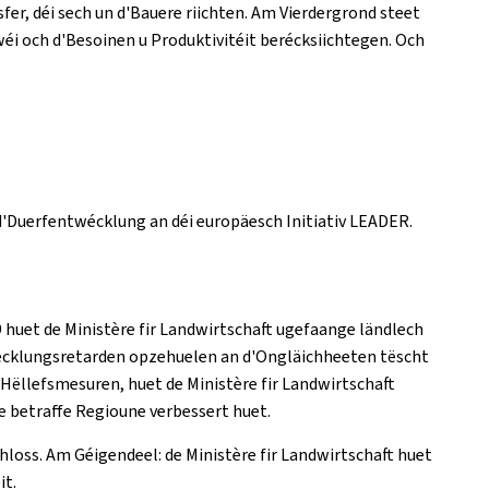
fer, déi sech un d'Bauere riichten. Am Vierdergrond steet
éi och d'Besoinen u Produktivitéit berécksiichtegen. Och
'Duerfentwécklung an déi europäesch Initiativ LEADER.
 huet de Ministère fir Landwirtschaft ugefaange ländlech
cklungsretarden opzehuelen an d'Ongläichheeten tëscht
ëllefsmesuren, huet de Ministère fir Landwirtschaft
de betraffe Regioune verbessert huet.
oss. Am Géigendeel: de Ministère fir Landwirtschaft huet
it.