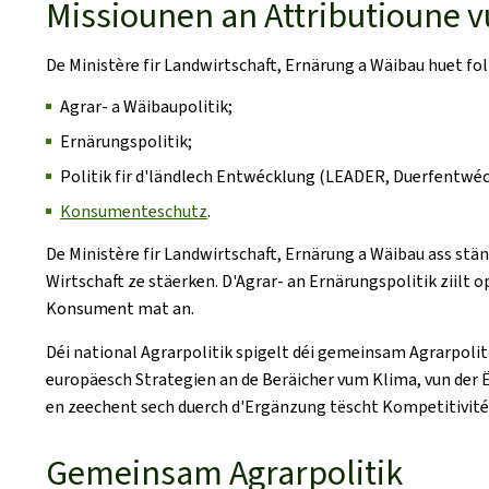
Missiounen an Attributioune 
De Ministère fir Landwirtschaft, Ernärung a Wäibau huet f
Agrar- a Wäibaupolitik;
Ernärungspolitik;
Politik fir d'ländlech Entwécklung (LEADER, Duerfentwéc
Konsumenteschutz
.
De Ministère fir Landwirtschaft, Ernärung a Wäibau ass stä
Wirtschaft ze stäerken. D'Agrar- an Ernärungspolitik ziilt
Konsument mat an.
Déi national Agrarpolitik spigelt déi gemeinsam Agrarpoli
europäesch Strategien an de Beräicher vum Klima, vun der Ë
en zeechent sech duerch d'Ergänzung tëscht Kompetitivitéi
Gemeinsam Agrarpolitik