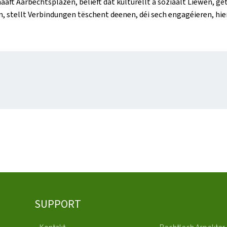
ft Aarbechtsplazen, belieft dat kulturellt a soziaalt Liewen, gëtt
, stellt Verbindungen tëschent deenen, déi sech engagéieren, hie
SUPPORT