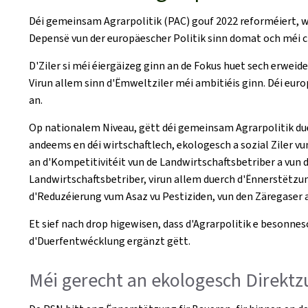
Déi gemeinsam Agrarpolitik (PAC) gouf 2022 reforméiert, w
Depensë vun der europäescher Politik sinn domat och méi c
D'Ziler si méi éiergäizeg ginn an de Fokus huet sech erweid
Virun allem sinn d'Ëmweltziler méi ambitiéis ginn. Déi eur
an.
Op nationalem Niveau, gëtt déi gemeinsam Agrarpolitik du
andeems en déi wirtschaftlech, ekologesch a sozial Ziler 
an d'Kompetitivitéit vun de Landwirtschaftsbetriber a vun
Landwirtschaftsbetriber, virun allem duerch d'Ënnerstëtzu
d'Reduzéierung vum Asaz vu Pestiziden, vun den Zäregaser
Et sief nach drop higewisen, dass d'Agrarpolitik e besonne
d'Duerfentwécklung ergänzt gëtt.
Méi gerecht an ekologesch Direkt