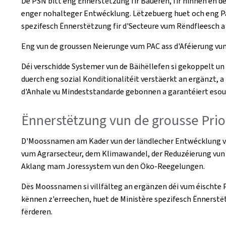
De PSN bitt eng Ënnerstëtzung fir Baueren, fir hinnen en 
enger nohalteger Entwécklung. Lëtzebuerg huet och eng P
spezifesch Ënnerstëtzung fir d'Secteure vum Rëndfleesch a
Eng vun de groussen Neierunge vum PAC ass d'Aféierung vu
Déi verschidde Systemer vun de Bäihëllefen si gekoppelt u
duerch eng sozial Konditionalitéit verstäerkt an ergänzt,
d'Anhale vu Mindeststandarde gebonnen a garantéiert eso
Ënnerstëtzung vun de grousse Prio
D'Moossnamen am Kader vun der ländlecher Entwécklung vum
vum Agrarsecteur, dem Klimawandel, der Reduzéierung vun 
Aklang mam Joressystem vun den Öko-Reegelungen.
Dës Moossnamen si villfälteg an ergänzen déi vum éischte P
kënnen z'erreechen, huet de Ministère spezifesch Ënnerst
fërderen.