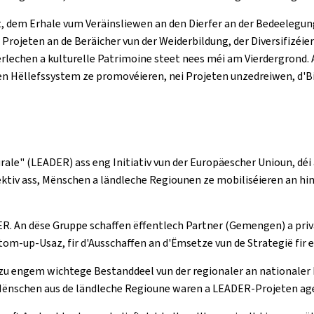
 dem Erhale vum Veräinsliewen an den Dierfer an der Bedeelegun
rojeten an de Beräicher vun der Weiderbildung, der Diversifizéi
ierlechen a kulturelle Patrimoine steet nees méi am Vierdergrond
eien Hëllefssystem ze promovéieren, nei Projeten unzedreiwen, d
le" (LEADER) ass eng Initiativ vun der Europäescher Unioun, déi 
ktiv ass, Mënschen a ländleche Regiounen ze mobiliséieren an hinn
DER. An dëse Gruppe schaffen ëffentlech Partner (Gemengen) a pr
m-up-Usaz, fir d'Ausschaffen an d'Ëmsetze vun de Strategië fir
zu engem wichtege Bestanddeel vun der regionaler an nationaler 
ll Mënschen aus de ländleche Regioune waren a LEADER-Projeten a