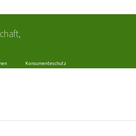
Bei den Haaptmenü goen
Bei den Inhalt goen
chaft,
unen
Konsumenteschutz