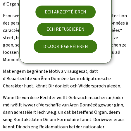
d'Organ, dat sech mat Ärer Demande befaasst.
ECH AKZEPTÉIEREN
Esou wéi et am Reglement (EU) 2016/679 iwwer d'"protection
des personnes physiques à l'égard du traitement des données à
ECH REFUSÉIEREN
caractère personnel et à la libre circulation de ces données"
steet, hutt Dir d'Recht, Är gespäichert Donnéeë kucken ze
goen, se ze verbesseren oder a bestëmmte Fäll och läschen ze
D'COOKIË GERÉIEREN
loossen. Ausserdeem hutt Dir d'Recht, Är Awëllegung zu all
Moment ze widderruffen.
Mat engem begrënnte Motiv a virausgesat, datt
d'Beaarbechte vun Ären Donnéeë keen obligatoresche
Charakter huet, kënnt Dir donieft och Widdersproch aleeën.
Wann Dir vun dëse Rechter wëllt Gebrauch maachen an/oder
méi wëllt iwwer d'Verschaffe vun Ären Donnéeë gewuer ginn,
dann adresséiert Iech w.e.g. un dat betreffend Organ, deem
seng Kontaktdaten Dir um Formulaire fannt. Doriwwer eraus
kënnt Dir och eng Reklamatioun bei der nationaler