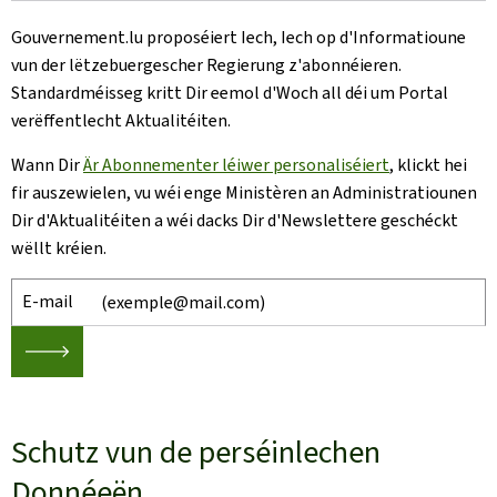
Gouvernement.lu proposéiert Iech, Iech op d'Informatioune
vun der lëtzebuergescher Regierung z'abonnéieren.
Standardméisseg kritt Dir eemol d'Woch all déi um Portal
verëffentlecht Aktualitéiten.
Wann Dir
Är Abonnementer léiwer personaliséiert
, klickt hei
fir auszewielen, vu wéi enge Ministèren an Administratiounen
Dir d'Aktualitéiten a wéi dacks Dir d'Newslettere geschéckt
wëllt kréien.
E-mail
🡒
Schutz vun de perséinlechen
Donnéeën