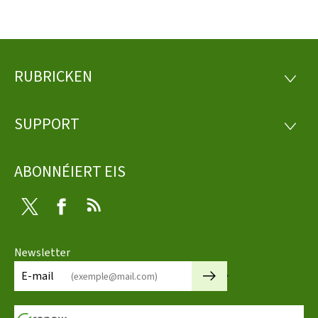
RUBRICKEN
Fousszeil
RUBRI
SUPPORT
SUPP
ABONNÉIERT EIS
Twitter
Facebook
RSS
Newsletter
🡒
E-mail