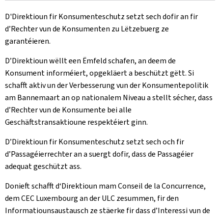
D'Direktioun fir Konsumenteschutz setzt sech dofir an fir
d’Rechter vun de Konsumenten zu Lëtzebuerg ze
garantéieren.
D’Direktioun wëllt een Ëmfeld schafen, an deem de
Konsument informéiert, opgekläert a beschützt gëtt. Si
schafft aktiv un der Verbesserung vun der Konsumentepolitik
am Bannemaart an op nationalem Niveau a stellt sécher, dass
d’Rechter vun de Konsumente bei alle
Geschäftstransaktioune respektéiert ginn.
D’Direktioun fir Konsumenteschutz setzt sech och fir
d’Passagéierrechter an a suergt dofir, dass de Passagéier
adequat geschützt ass.
Donieft schafft d‘Direktioun mam Conseil de la Concurrence,
dem CEC Luxembourg an der ULC zesummen, fir den
Informatiounsaustausch ze stäerke fir dass d’Interessi vun de