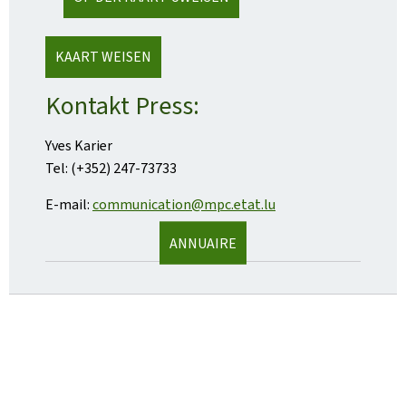
KAART WEISEN
Kontakt Press:
Yves Karier
Tel: (+352) 247-73733
E-mail:
communication@mpc.etat.lu
ANNUAIRE