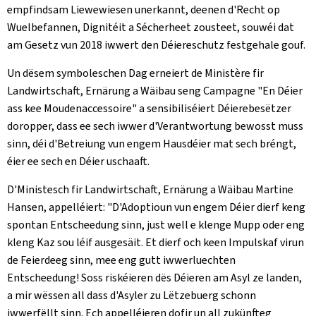
empfindsam Liewewiesen unerkannt, deenen d'Recht op
Wuelbefannen, Dignitéit a Sécherheet zousteet, souwéi dat
am Gesetz vun 2018 iwwert den Déiereschutz festgehale gouf.
Un dësem symboleschen Dag erneiert de Ministère fir
Landwirtschaft, Ernärung a Wäibau seng Campagne "En Déier
ass kee Moudenaccessoire" a sensibiliséiert Déierebesëtzer
doropper, dass ee sech iwwer d'Verantwortung bewosst muss
sinn, déi d'Betreiung vun engem Hausdéier mat sech bréngt,
éier ee sech en Déier uschaaft.
D'Ministesch fir Landwirtschaft, Ernärung a Wäibau Martine
Hansen, appelléiert: "D'Adoptioun vun engem Déier dierf keng
spontan Entscheedung sinn, just well e klenge Mupp oder eng
kleng Kaz sou léif ausgesäit. Et dierf och keen Impulskaf virun
de Feierdeeg sinn, mee eng gutt iwwerluechten
Entscheedung! Soss riskéieren dës Déieren am Asyl ze landen,
a mir wëssen all dass d'Asyler zu Lëtzebuerg schonn
iwwerfëllt sinn. Ech appelléieren dofir un all zukünfteg