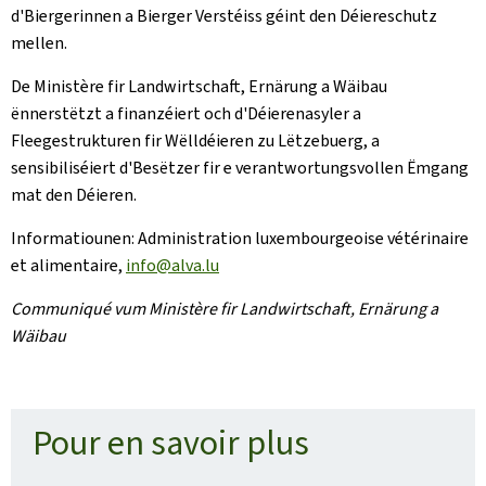
d'Biergerinnen a Bierger Verstéiss géint den Déiereschutz
mellen.
De Ministère fir Landwirtschaft, Ernärung a Wäibau
ënnerstëtzt a finanzéiert och d'Déierenasyler a
Fleegestrukturen fir Wëlldéieren zu Lëtzebuerg, a
sensibiliséiert d'Besëtzer fir e verantwortungsvollen Ëmgang
mat den Déieren.
Informatiounen: Administration luxembourgeoise vétérinaire
et alimentaire,
info@alva.lu
Communiqué vum Ministère fir Landwirtschaft, Ernärung a
Wäibau
Pour en savoir plus