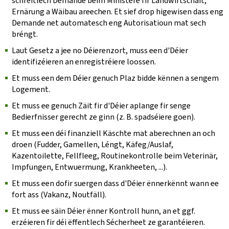
schrëftlech Demande beim Ministère fir Landwirtschaft,
Ernärung a Wäibau areechen. Et sief drop higewisen dass eng
Demande net automatesch eng Autorisatioun mat sech
bréngt.
Laut Gesetz a jee no Déierenzort, muss een d'Déier
identifizéieren an enregistréiere loossen.
Et muss een dem Déier genuch Plaz bidde kënnen a sengem
Logement.
Et muss ee genuch Zäit fir d'Déier aplange fir senge
Bedierfnisser gerecht ze ginn (z. B. spadséiere goen).
Et muss een déi finanziell Käschte mat aberechnen an och
droen (Fudder, Gamellen, Léngt, Käfeg/Auslaf,
Kazentoilette, Fellfleeg, Routinekontrolle beim Veterinär,
Impfungen, Entwuermung, Krankheeten, ...).
Et muss een dofir suergen dass d'Déier ënnerkënnt wann ee
fort ass (Vakanz, Noutfäll).
Et muss ee säin Déier ënner Kontroll hunn, an et ggf.
erzéieren fir déi ëffentlech Sécherheet ze garantéieren.