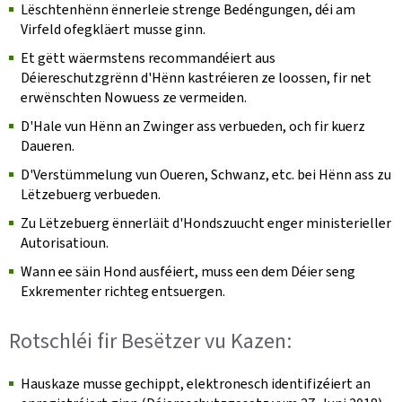
Lëschtenhënn ënnerleie strenge Bedéngungen, déi am
Virfeld ofegkläert musse ginn.
Et gëtt wäermstens recommandéiert aus
Déiereschutzgrënn d'Hënn kastréieren ze loossen, fir net
erwënschten Nowuess ze vermeiden.
D'Hale vun Hënn an Zwinger ass verbueden, och fir kuerz
Daueren.
D'Verstümmelung vun Oueren, Schwanz, etc. bei Hënn ass zu
Lëtzebuerg verbueden.
Zu Lëtzebuerg ënnerläit d'Hondszuucht enger ministerieller
Autorisatioun.
Wann ee säin Hond ausféiert, muss een dem Déier seng
Exkrementer richteg entsuergen.
Rotschléi fir Besëtzer vu Kazen:
Hauskaze musse gechippt, elektronesch identifizéiert an