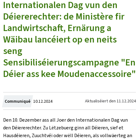
Internationalen Dag vun den
Déiererechter: de Ministère fir
Landwirtschaft, Ernärung a
Wäibau lancéiert op en neits
seng
Sensibiliséierungscampagne "En
Déier ass kee Moudenaccessoire"
Created
Aktualiséiert den
11.12.2024
Communiqué
10.12.2024
on
Den 10. Dezember ass all Joer den Internationalen Dag vun
den Déiererechter. Zu Lëtzebuerg ginn all Déieren, sief et
Hausdéieren, Zuuchtvéi oder wëll Déieren, als vollwäerteg an