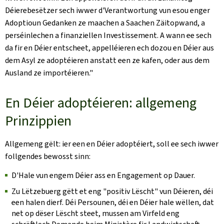
Déierebesëtzer sech iwwer d'Verantwortung vun esou enger
Adoptioun Gedanken ze maachen a Saachen Zäitopwand, a
perséinlechen a finanziellen Investissement. A wann ee sech
da fir en Déier entscheet, appelléieren ech dozou en Déier aus
dem Asyl ze adoptéieren anstatt een ze kafen, oder aus dem
Ausland ze importéieren."
En Déier adoptéieren: allgemeng
Prinzippien
Allgemeng gëlt: ier een en Déier adoptéiert, soll ee sech iwwer
follgendes bewosst sinn:
D'Hale vun engem Déier ass en Engagement op Dauer.
Zu Lëtzebuerg gëtt et eng "positiv Lëscht" vun Déieren, déi
een halen dierf. Déi Persounen, déi en Déier hale wëllen, dat
net op dëser Lëscht steet, mussen am Virfeld eng