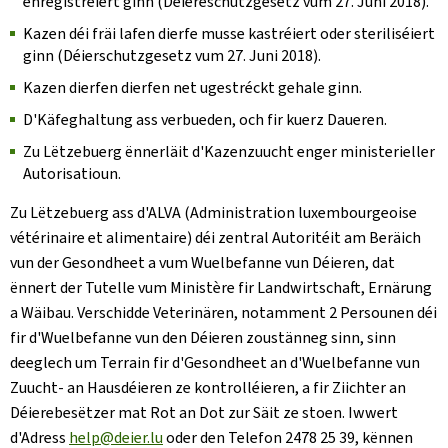
enregistréiert ginn (Déiereschutzgesetz vum 27. Juni 2018).
Kazen déi fräi lafen dierfe musse kastréiert oder steriliséiert
ginn (Déierschutzgesetz vum 27. Juni 2018).
Kazen dierfen dierfen net ugestréckt gehale ginn.
D'Käfeghaltung ass verbueden, och fir kuerz Daueren.
Zu Lëtzebuerg ënnerläit d'Kazenzuucht enger ministerieller
Autorisatioun.
Zu Lëtzebuerg ass d'ALVA (Administration luxembourgeoise
vétérinaire et alimentaire) déi zentral Autoritéit am Beräich
vun der Gesondheet a vum Wuelbefanne vun Déieren, dat
ënnert der Tutelle vum Ministère fir Landwirtschaft, Ernärung
a Wäibau. Verschidde Veterinären, notamment 2 Persounen déi
fir d'Wuelbefanne vun den Déieren zoustänneg sinn, sinn
deeglech um Terrain fir d'Gesondheet an d'Wuelbefanne vun
Zuucht- an Hausdéieren ze kontrolléieren, a fir Ziichter an
Déierebesëtzer mat Rot an Dot zur Säit ze stoen. Iwwert
d'Adress
help@deier.lu
oder den Telefon 2478 25 39, kënnen