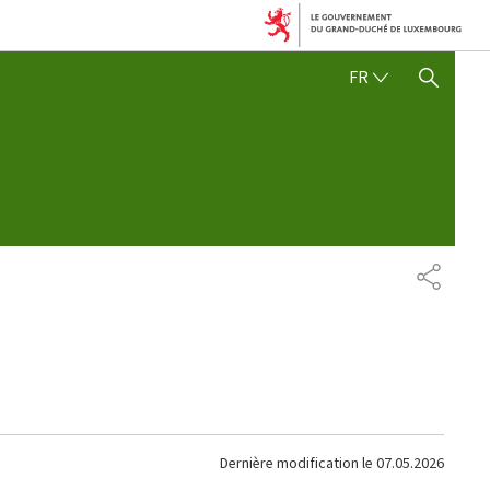
FRANÇAIS
FR
AFFICHER / MASQUER 
PARTAG
Dernière modification le
07.05.2026