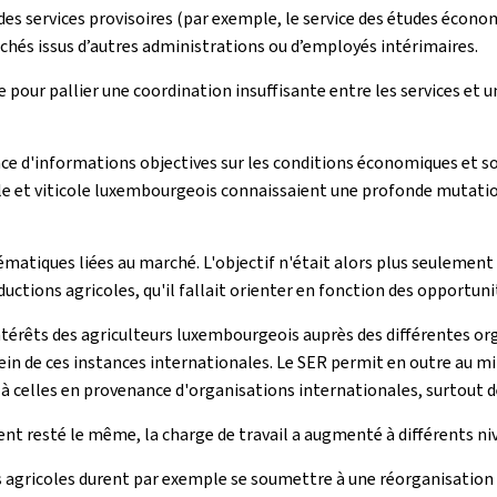
 des services provisoires (par exemple, le service des études économ
hés issus d’autres administrations ou d’employés intérimaires.
re pour pallier une coordination insuffisante entre les services et
ce d'informations objectives sur les conditions économiques et soci
 et viticole luxembourgeois connaissaient une profonde mutation,
iques liées au marché. L'objectif n'était alors plus seulement de
oductions agricoles, qu'il fallait orienter en fonction des opportu
 intérêts des agriculteurs luxembourgeois auprès des différentes or
sein de ces instances internationales. Le SER permit en outre au 
 à celles en provenance d'organisations internationales, surtout 
ent resté le même, la charge de travail a augmenté à différents ni
rchés agricoles durent par exemple se soumettre à une réorganisat