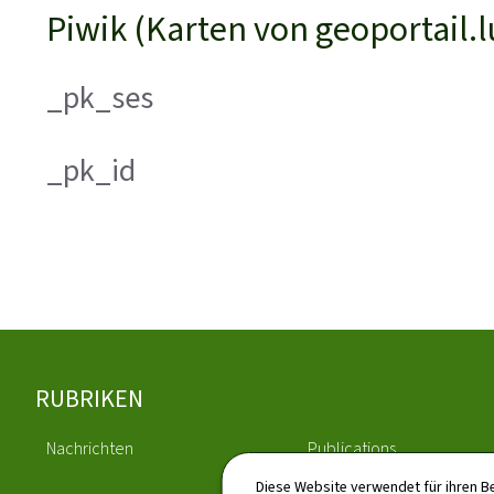
Piwik (Karten von geoportail.l
_pk_ses
_pk_id
Footer
RUBRIKEN
Nachrichten
Publications
Diese Website verwendet für ihren B