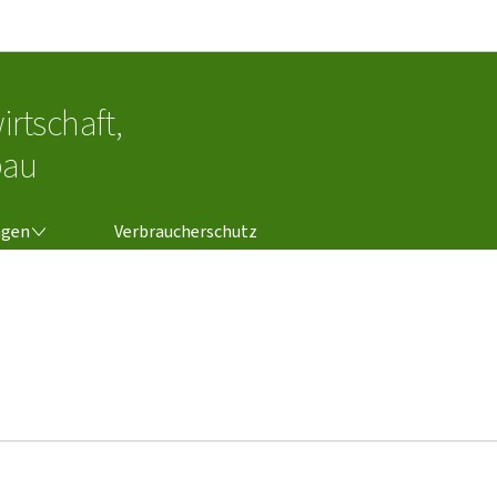
Zur Hauptnavigation
Zum Inhalt
irtschaft,
bau
NGEN
ngen
Verbraucherschutz