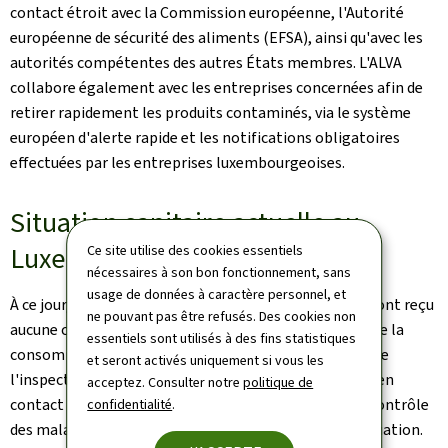
contact étroit avec la Commission européenne, l'Autorité
européenne de sécurité des aliments (EFSA), ainsi qu'avec les
autorités compétentes des autres États membres. L'ALVA
collabore également avec les entreprises concernées afin de
retirer rapidement les produits contaminés, via le système
européen d'alerte rapide et les notifications obligatoires
effectuées par les entreprises luxembourgeoises.
Situation sanitaire actuelle au
Luxembourg
Ce site utilise des cookies essentiels
nécessaires à son bon fonctionnement, sans
usage de données à caractère personnel, et
À ce jour, les autorités sanitaires luxembourgeoises n'ont reçu
ne pouvant pas être refusés. Des cookies non
aucune confirmation de nourrissons malades à cause de la
essentiels sont utilisés à des fins statistiques
consommation de lait infantile concerné. La Division de
et seront activés uniquement si vous les
l'inspection sanitaire de la Direction de la santé reste en
acceptez. Consulter notre
politique de
contact avec le Centre européen de prévention et de contrôle
confidentialité
.
des maladies (ECDC) afin de suivre l'évolution de la situation.