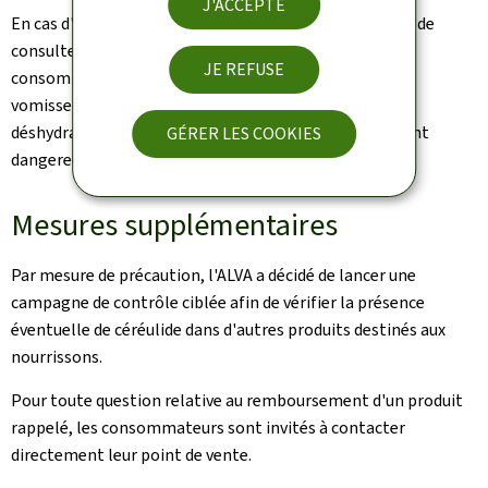
J'ACCEPTE
En cas d'apparition de symptômes, il est recommandé de
consulter rapidement un médecin et de signaler la
JE REFUSE
consommation éventuelle d'un produit concerné. Les
vomissements et la diarrhée peuvent entraîner une
déshydratation rapide, ce qui peut être particulièrement
GÉRER LES COOKIES
dangereux chez les nourrissons.
Mesures supplémentaires
Par mesure de précaution, l'ALVA a décidé de lancer une
campagne de contrôle ciblée afin de vérifier la présence
éventuelle de céréulide dans d'autres produits destinés aux
nourrissons.
Pour toute question relative au remboursement d'un produit
rappelé, les consommateurs sont invités à contacter
directement leur point de vente.