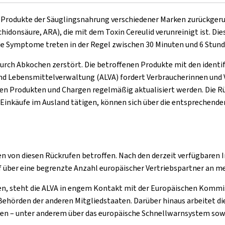
Produkte der Säuglingsnahrung verschiedener Marken zurückgerufe
idonsäure, ARA), die mit dem Toxin Cereulid verunreinigt ist. Die
e Symptome treten in der Regel zwischen 30 Minuten und 6 Stund
 durch Abkochen zerstört. Die betroffenen Produkte mit den iden
d Lebensmittelverwaltung (ALVA) fordert Verbraucherinnen und V
en Produkten und Chargen regelmäßig aktualisiert werden. Die R
re Einkäufe im Ausland tätigen, können sich über die entsprechend
von diesen Rückrufen betroffen. Nach den derzeit verfügbaren In
f über eine begrenzte Anzahl europäischer Vertriebspartner an me
en, steht die ALVA in engem Kontakt mit der Europäischen Kommis
 Behörden der anderen Mitgliedstaaten. Darüber hinaus arbeitet
hen – unter anderem über das europäische Schnellwarnsystem sow