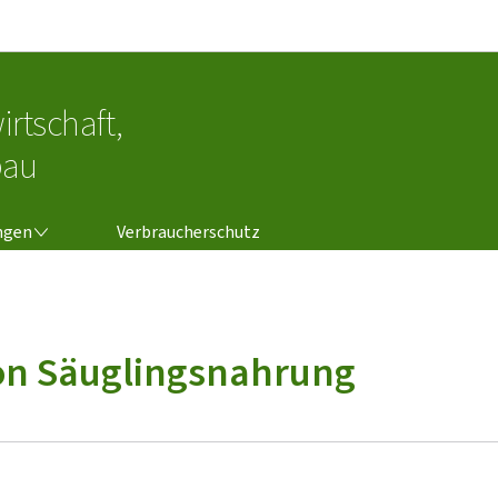
Zur Hauptnavigation
Zum Inhalt
irtschaft,
bau
NGEN
ngen
Verbraucherschutz
on Säuglingsnahrung