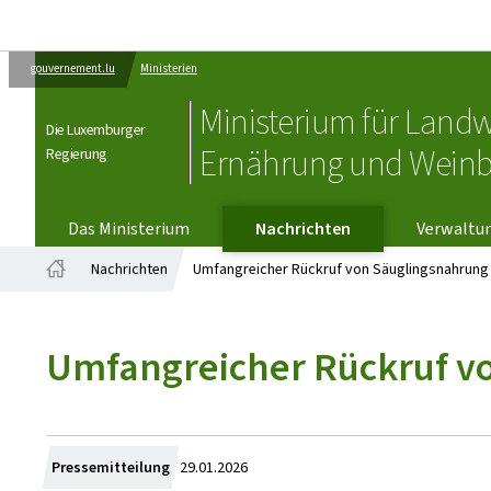
gouvernement.lu
Ministerien
Ministerium für Landw
Die Luxemburger
Ernährung und Wein
Regierung
VERWALTU
Das Ministerium
Nachrichten
Verwaltu
Nachrichten
Umfangreicher Rückruf von Säuglingsnahrung
Startseite
Umfangreicher Rückruf v
Zum
Pressemitteilung
29.01.2026