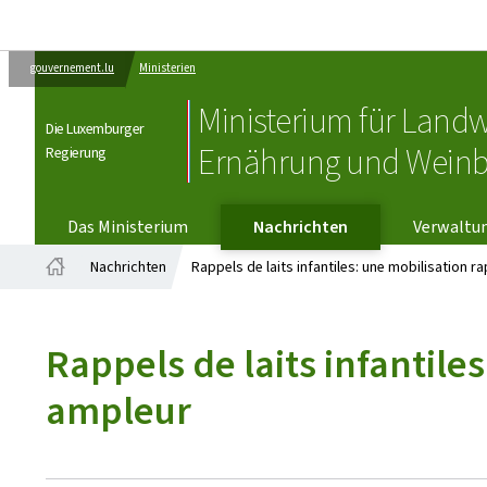
gouvernement.lu
Ministerien
Ministerium für Landw
Die Luxemburger
Ernährung und Wein
Regierung
VERWALTU
Das Ministerium
Nachrichten
Verwaltu
Nachrichten
Rappels de laits infantiles: une mobilisation 
Startseite
Rappels de laits infantile
ampleur