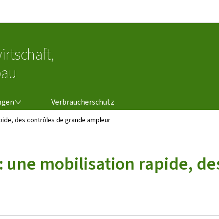
Zur Hauptnavigation
Zum Inhalt
irtschaft,
bau
NGEN
ngen
Verbraucherschutz
rapide, des contrôles de grande ampleur
s: une mobilisation rapide, d