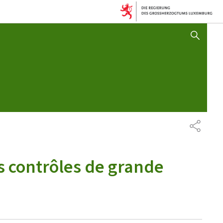
SUCHFLED ANZEIGEN / SC
PARTAG
es contrôles de grande