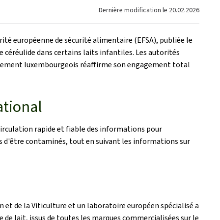
Dernière modification le
20.02.2026
rité européenne de sécurité alimentaire (EFSA), publiée le
céréulide dans certains laits infantiles. Les autorités
uvernement luxembourgeois réaffirme son engagement total
ational
rculation rapide et fiable des informations pour
s d'être contaminés, tout en suivant les informations sur
n et de la Viticulture et un laboratoire européen spécialisé a
e de lait, issus de toutes les marques commercialisées sur le