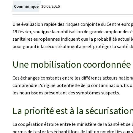
Zum
Communiqué
20.02.2026
Une évaluation rapide des risques conjointe du Centre europ
19 février, souligne la mobilisation de grande ampleur des é
sanitaires européennes indiquent que la probabilité actuel
pour garantir la sécurité alimentaire et protéger la santé d
Une mobilisation coordonnée t
Ces échanges constants entre les différents acteurs nation
comprendre l'origine potentielle de la contamination. Ils o
les nourrissons présentant des symptômes suspects.
La priorité est à la sécurisati
La coopération étroite entre le ministère de la Santé et de l
permis de tester les échantillons de lait en poudre liés aux