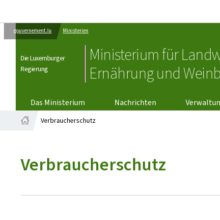
gouvernement.lu
Ministerien
Ministerium für Landw
Die Luxemburger
Ernährung und Wein
Regierung
VERWALTU
Das Ministerium
Nachrichten
Verwaltu
Verbraucherschutz
Startseite
Verbraucherschutz