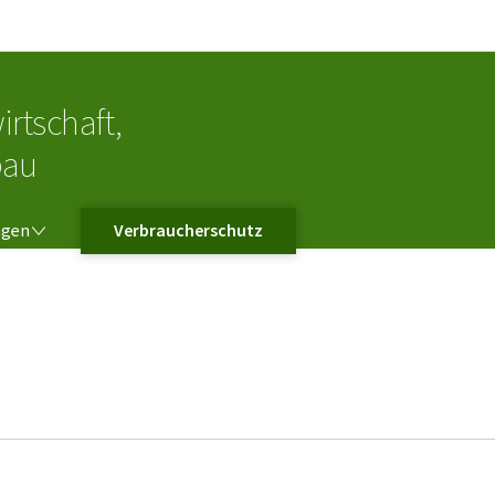
Zur Hauptnavigation
Zum Inhalt
irtschaft,
bau
NGEN
ngen
Verbraucherschutz