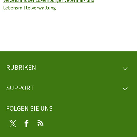
Verzeichnis der Luxemburger Veterinär- und
Lebensmittelverwaltung
RUBRIKEN
Footer
RUBRI
SUPPORT
SUPP
FOLGEN SIE UNS
Twitter
Facebook
RSS