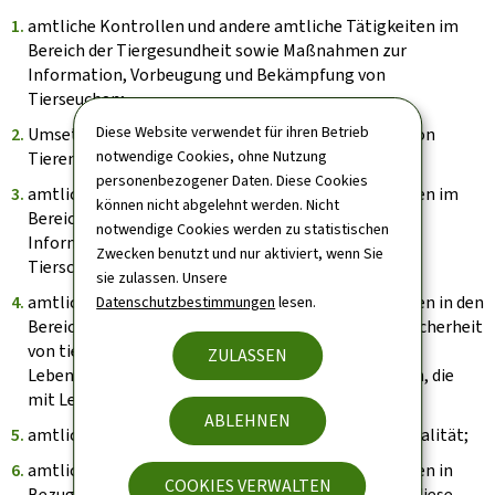
amtliche Kontrollen und andere amtliche Tätigkeiten im
Bereich der Tiergesundheit sowie Maßnahmen zur
Information, Vorbeugung und Bekämpfung von
Tierseuchen;
Diese Website verwendet für ihren Betrieb
Umsetzung der Kennzeichnung und Registrierung von
notwendige Cookies, ohne Nutzung
Tieren;
personenbezogener Daten. Diese Cookies
amtliche Kontrollen und andere amtliche Tätigkeiten im
können nicht abgelehnt werden. Nicht
Bereich des Tierschutzes sowie Maßnahmen zur
notwendige Cookies werden zu statistischen
Information, Vorbeugung und Verbesserung des
Zwecken benutzt und nur aktiviert, wenn Sie
Tierschutzes;
sie zulassen. Unsere
amtliche Kontrollen und andere amtliche Tätigkeiten in den
Datenschutzbestimmungen
lesen.
Bereichen Gesundheitssicherheit, Markttreue und Sicherheit
von tierischen Nebenprodukten, Futtermitteln,
ZULASSEN
Lebensmitteln sowie Materialien und Gegenständen, die
mit Lebensmitteln in Berührung kommen;
ABLEHNEN
amtliche Kontrollen im Bereich der Lebensmittelqualität;
amtliche Kontrollen und andere amtliche Tätigkeiten in
COOKIES VERWALTEN
Bezug auf Importe aus Drittländern und Exporte in diese