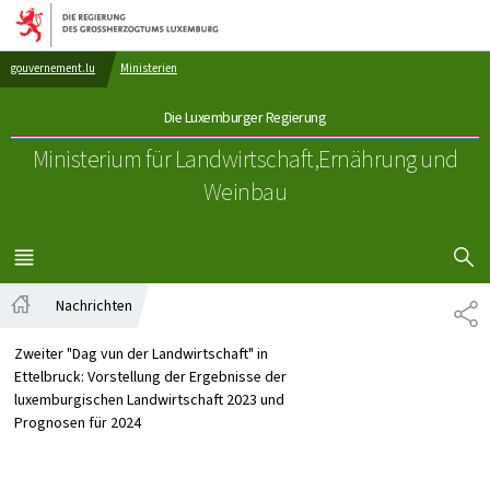
Zur Hauptnavigation
Zum Inhalt
gouvernement.lu
Ministerien
Die Luxemburger Regierung
Ministerium für Landwirtschaft,
Ernährung und
Weinbau
SUCHFLED 
MENÜ
HAUPT-
Nachrichten
TE
Startseite
Zweiter "Dag vun der Landwirtschaft" in
Ettelbruck: Vorstellung der Ergebnisse der
luxemburgischen Landwirtschaft 2023 und
Prognosen für 2024