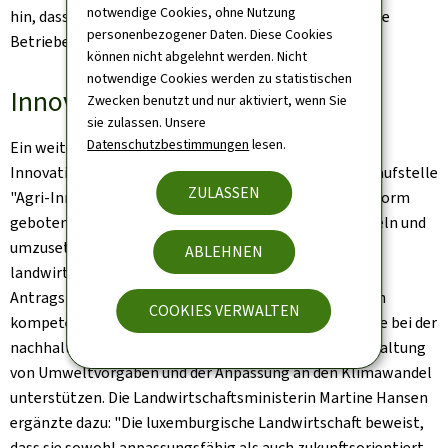
notwendige Cookies, ohne Nutzung
hin, dass sich die wirtschaftlichen Bedingungen für viele
personenbezogener Daten. Diese Cookies
Betriebe weiter stabilisieren dürften.
können nicht abgelehnt werden. Nicht
notwendige Cookies werden zu statistischen
Innovationen und Beratung
Zwecken benutzt und nur aktiviert, wenn Sie
sie zulassen. Unsere
Datenschutzbestimmungen
lesen.
Ein weiteres Thema des Tages war die Förderung von
Innovationen in der Landwirtschaft. Mit der neuen Anlaufstelle
ZULASSEN
"Agri-Innovation" wird Landwirten ab 2025 eine Plattform
geboten, um zukunftsorientierte Projekte zu entwickeln und
umzusetzen. Gleichzeitig wird der Förderkatalog für
ABLEHNEN
landwirtschaftliche Beratung erweitert und die
Antragsprozesse digitalisiert. Ziel ist es, den Betrieben
COOKIES VERWALTEN
kompetente und neutrale Beratungen zu bieten, die sie bei der
nachhaltigen Produktion von Lebensmitteln, der Einhaltung
von Umweltvorgaben und der Anpassung an den Klimawandel
unterstützen. Die Landwirtschaftsministerin Martine Hansen
ergänzte dazu: "Die luxemburgische Landwirtschaft beweist,
dass sie sowohl anpassungsfähig als auch zukunftsorientiert